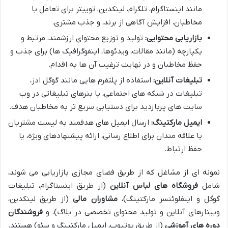
مانند اینستاگرام، تلگرام، لینکدین، توییتر برای تعامل با
مخاطبان، افزایش آگاهی از برند، و جذب مشتری.
بازاریابی محتوایی:
تولید و توزیع محتوای ارزشمند، مرتبط و
یکپارچه (مانند مقالات، ویدئوها، اینفوگرافیک ها) برای جذب و
حفظ مخاطبان و در نهایت ترغیب آن ها به اقدام.
تبلیغات آنلاین:
استفاده از پلتفرم هایی مانند گوگل ادز،
تبلیغات در شبکه های اجتماعی، یا بنرهای تبلیغاتی در وب
سایت های پربازدید برای دستیابی سریع تر به مخاطبان هدف.
ایمیل مارکتینگ:
ارسال ایمیل های هدفمند به لیست مشتریان
یا علاقه مندان برای اطلاع رسانی، ارائه پیشنهادهای ویژه، یا
حفظ ارتباط.
نمونه ای از مشاغل که از طریق فضای مجازی بازاریابی می شوند،
شامل
فروشگاه های لباس آنلاین
(از طریق اینستاگرام، تبلیغات
گوگل و اینفلوئنسر مارکتینگ)،
مشاوران مالی
(از طریق لینکدین،
وبینارهای آنلاین و تولید محتوای تخصصی در بلاگ)، و
فروشندگان
دوره های آموزشی
(از طریق یوتیوب، ایمیل مارکتینگ و سئو) هستند.