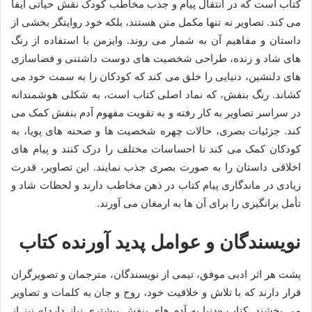
کتاب است که در انتقال پیام و جذب مخاطب کودک نقش حیاتی ایفا
می کند. تصاویر نه تنها مکمل متن هستند، بلکه خود روایتگر بخشی از
داستان و مفاهیم آن به شمار می روند. وایزمن با استفاده از رنگ
های شاد و زنده، طراحی شخصیت های دوست داشتنی و فضاسازی
های دلنشین، دنیایی را خلق می کند که کودکان را به سمت خود می
کشاند. رنگ بنفش، که نماد اصلی کتاب است، به شکلی هوشمندانه
در سراسر تصاویر به کار رفته و به تقویت مفهوم آدم بنفش کمک می
کند. جزئیات بصری، حالات چهره شخصیت ها و صحنه های پویا، به
کودکان کمک می کند تا احساسات مختلف را درک کنند و پیام های
اخلاقی داستان را به صورت بصری جذب نمایند. این تصاویر، قدرت
زیادی در ماندگاری پیام کتاب در ذهن مخاطب دارند و لحظات شاد و
تأمل برانگیزی را برای آن ها به ارمغان می آورند.
نویسندگان و عوامل پدید آورنده کتاب
پشت هر اثر ادبی موفق، تیمی از نویسندگان، مترجمان و تصویرگران
قرار دارند که با تلاش و خلاقیت خود، روح و جان به کلمات و تصاویر
می بخشند. کتاب «دنیا به آدم های بنفش بیشتری نیاز دارد!» نیز از