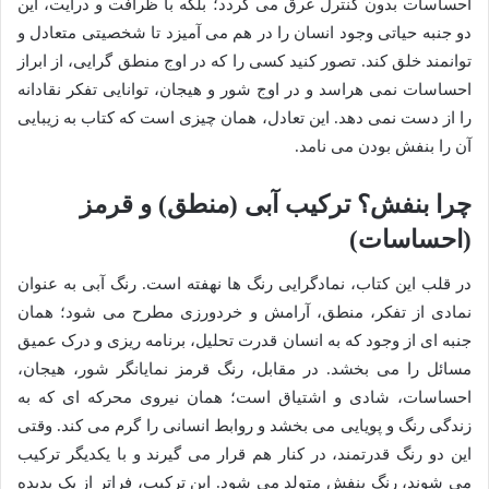
احساسات بدون کنترل غرق می گردد؛ بلکه با ظرافت و درایت، این
دو جنبه حیاتی وجود انسان را در هم می آمیزد تا شخصیتی متعادل و
توانمند خلق کند. تصور کنید کسی را که در اوج منطق گرایی، از ابراز
احساسات نمی هراسد و در اوج شور و هیجان، توانایی تفکر نقادانه
را از دست نمی دهد. این تعادل، همان چیزی است که کتاب به زیبایی
آن را بنفش بودن می نامد.
چرا بنفش؟ ترکیب آبی (منطق) و قرمز
(احساسات)
در قلب این کتاب، نمادگرایی رنگ ها نهفته است. رنگ آبی به عنوان
نمادی از تفکر، منطق، آرامش و خردورزی مطرح می شود؛ همان
جنبه ای از وجود که به انسان قدرت تحلیل، برنامه ریزی و درک عمیق
مسائل را می بخشد. در مقابل، رنگ قرمز نمایانگر شور، هیجان،
احساسات، شادی و اشتیاق است؛ همان نیروی محرکه ای که به
زندگی رنگ و پویایی می بخشد و روابط انسانی را گرم می کند. وقتی
این دو رنگ قدرتمند، در کنار هم قرار می گیرند و با یکدیگر ترکیب
می شوند، رنگ بنفش متولد می شود. این ترکیب، فراتر از یک پدیده