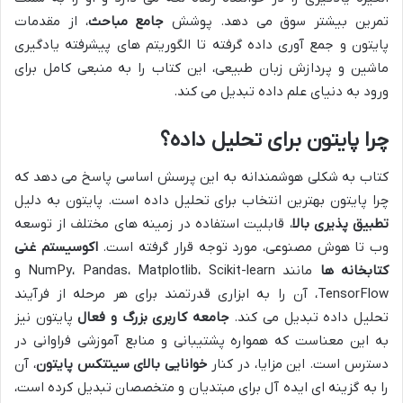
تمرین بیشتر سوق می دهد. پوشش
جامع مباحث
، از مقدمات
پایتون و جمع آوری داده گرفته تا الگوریتم های پیشرفته یادگیری
ماشین و پردازش زبان طبیعی، این کتاب را به منبعی کامل برای
ورود به دنیای علم داده تبدیل می کند.
چرا پایتون برای تحلیل داده؟
کتاب به شکلی هوشمندانه به این پرسش اساسی پاسخ می دهد که
چرا پایتون بهترین انتخاب برای تحلیل داده است. پایتون به دلیل
تطبیق پذیری بالا
، قابلیت استفاده در زمینه های مختلف از توسعه
وب تا هوش مصنوعی، مورد توجه قرار گرفته است.
اکوسیستم غنی
کتابخانه ها
مانند NumPy، Pandas، Matplotlib، Scikit-learn و
TensorFlow، آن را به ابزاری قدرتمند برای هر مرحله از فرآیند
تحلیل داده تبدیل می کند.
جامعه کاربری بزرگ و فعال
پایتون نیز
به این معناست که همواره پشتیبانی و منابع آموزشی فراوانی در
دسترس است. این مزایا، در کنار
خوانایی بالای سینتکس پایتون
، آن
را به گزینه ای ایده آل برای مبتدیان و متخصصان تبدیل کرده است،