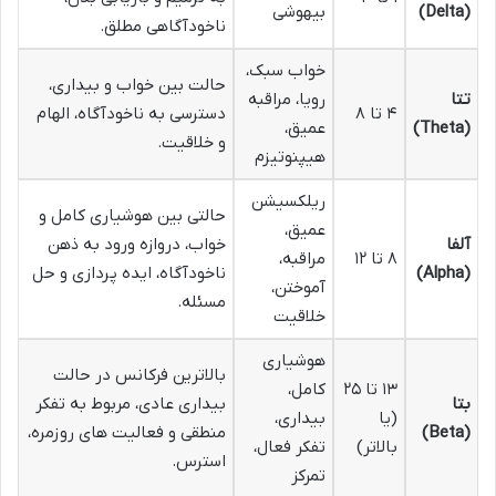
(Delta)
بیهوشی
ناخودآگاهی مطلق.
خواب سبک،
حالت بین خواب و بیداری،
تتا
رویا، مراقبه
۴ تا ۸
دسترسی به ناخودآگاه، الهام
(Theta)
عمیق،
و خلاقیت.
هیپنوتیزم
ریلکسیشن
حالتی بین هوشیاری کامل و
عمیق،
آلفا
خواب، دروازه ورود به ذهن
۸ تا ۱۲
مراقبه،
(Alpha)
ناخودآگاه، ایده پردازی و حل
آموختن،
مسئله.
خلاقیت
هوشیاری
بالاترین فرکانس در حالت
۱۳ تا ۲۵
کامل،
بتا
بیداری عادی، مربوط به تفکر
(یا
بیداری،
(Beta)
منطقی و فعالیت های روزمره،
بالاتر)
تفکر فعال،
استرس.
تمرکز