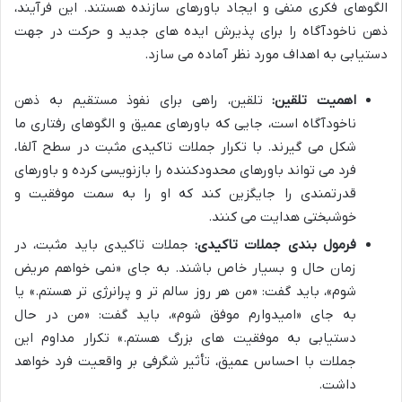
الگوهای فکری منفی و ایجاد باورهای سازنده هستند. این فرآیند،
ذهن ناخودآگاه را برای پذیرش ایده های جدید و حرکت در جهت
دستیابی به اهداف مورد نظر آماده می سازد.
اهمیت تلقین:
تلقین، راهی برای نفوذ مستقیم به ذهن
ناخودآگاه است، جایی که باورهای عمیق و الگوهای رفتاری ما
شکل می گیرند. با تکرار جملات تاکیدی مثبت در سطح آلفا،
فرد می تواند باورهای محدودکننده را بازنویسی کرده و باورهای
قدرتمندی را جایگزین کند که او را به سمت موفقیت و
خوشبختی هدایت می کنند.
فرمول بندی جملات تاکیدی:
جملات تاکیدی باید مثبت، در
زمان حال و بسیار خاص باشند. به جای «نمی خواهم مریض
شوم»، باید گفت: «من هر روز سالم تر و پرانرژی تر هستم.» یا
به جای «امیدوارم موفق شوم»، باید گفت: «من در حال
دستیابی به موفقیت های بزرگ هستم.» تکرار مداوم این
جملات با احساس عمیق، تأثیر شگرفی بر واقعیت فرد خواهد
داشت.