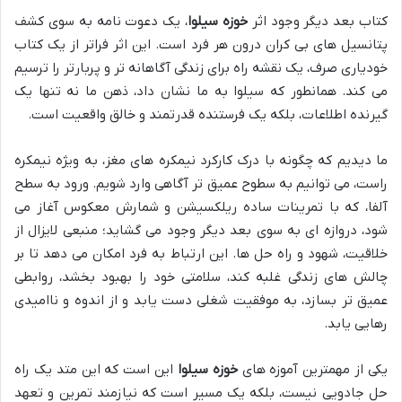
کتاب بعد دیگر وجود اثر
خوزه سیلوا
، یک دعوت نامه به سوی کشف
پتانسیل های بی کران درون هر فرد است. این اثر فراتر از یک کتاب
خودیاری صرف، یک نقشه راه برای زندگی آگاهانه تر و پربارتر را ترسیم
می کند. همانطور که سیلوا به ما نشان داد، ذهن ما نه تنها یک
گیرنده اطلاعات، بلکه یک فرستنده قدرتمند و خالق واقعیت است.
ما دیدیم که چگونه با درک کارکرد نیمکره های مغز، به ویژه نیمکره
راست، می توانیم به سطوح عمیق تر آگاهی وارد شویم. ورود به سطح
آلفا، که با تمرینات ساده ریلکسیشن و شمارش معکوس آغاز می
شود، دروازه ای به سوی بعد دیگر وجود می گشاید؛ منبعی لایزال از
خلاقیت، شهود و راه حل ها. این ارتباط به فرد امکان می دهد تا بر
چالش های زندگی غلبه کند، سلامتی خود را بهبود بخشد، روابطی
عمیق تر بسازد، به موفقیت شغلی دست یابد و از اندوه و ناامیدی
رهایی یابد.
یکی از مهمترین آموزه های
خوزه سیلوا
این است که این متد یک راه
حل جادویی نیست، بلکه یک مسیر است که نیازمند تمرین و تعهد