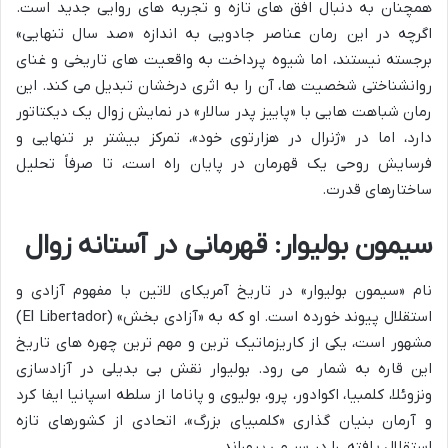
همچنان به دنبال افق های تازه و تجربه های روایی جدید است.
اگرچه در این رمان عناصر جادویی به اندازه «صد سال تنهایی»
برجسته نیستند، اما شیوه پرداخت به واقعیت های تاریخی و غنای
روانشناختی شخصیت ها، آن را به اثری درخشان تبدیل می کند. این
رمان شباهت هایی با «پاییز پدر سالار» در نمایش زوال یک دیکتاتور
دارد، اما در «ژنرال در هزارتوی خود»، تمرکز بیشتر بر تنهایی و
فرسایش روحی یک قهرمان در پایان راه است، تا صرفاً تحلیل
ساختارهای قدرت.
سیمون بولیوار: قهرمانی در آستانه زوال
نام «سیمون بولیوار» در تاریخ آمریکای لاتین با مفهوم آزادی و
استقلال پیوند خورده است. او که به «آزادی بخش» (El Libertador)
مشهور است، یکی از کاریزماتیک ترین و مهم ترین چهره های تاریخ
این قاره به شمار می رود. بولیوار نقش بی بدیلی در آزادسازی
ونزوئلا، کلمبیا، اکوادور، پرو، بولیوی و پاناما از سلطه اسپانیا ایفا کرد
و آرمان بنیان گذاری «کلمبیای بزرگ»، اتحادی از کشورهای تازه
استقلال یافته، را در سر می پروراند.