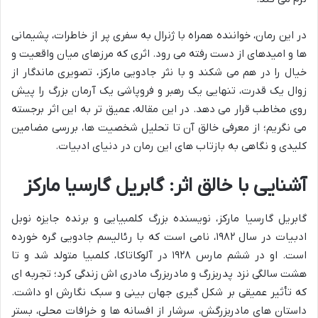
در این رمان، خواننده همراه با ژنرال به سفری پر از خاطرات، پشیمانی
ها و امیدهای از دست رفته می رود. اثری که مرزهای میان واقعیت و
خیال را در هم می شکند و با نثر جادویی مارکز، تصویری ماندگار از
زوال یک قدرت، تنهایی یک رهبر و فروپاشی یک آرمان بزرگ را پیش
روی مخاطب قرار می دهد. در این مقاله، عمیق تر به این اثر برجسته
می نگریم؛ از معرفی خالق آن تا تحلیل شخصیت ها، بررسی مضامین
کلیدی و نگاهی به بازتاب های این رمان در دنیای ادبیات.
آشنایی با خالق اثر: گابریل گارسیا مارکز
گابریل گارسیا مارکز، نویسنده بزرگ کلمبیایی و برنده جایزه نوبل
ادبیات در سال ۱۹۸۲، نامی است که با رئالیسم جادویی گره خورده
است. او در ششم مارس ۱۹۲۸ در آلوکاتاکا، کلمبیا متولد شد و تا
هشت سالگی نزد پدربزرگ و مادربزرگ مادری اش زندگی کرد؛ تجربه ای
که تأثیر عمیقی بر شکل گیری جهان بینی و سبک نگارش او داشت.
داستان های مادربزرگش، سرشار از افسانه ها و خرافات محلی، بستر