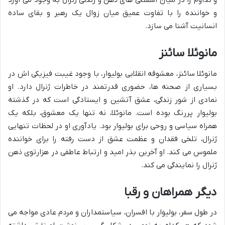
و تداوم را در میان آشفتگی های ذهن و زندگی ژنرال به وجود می آورد
و خواننده را با تفاوت عمیق میان زوال یک رهبر و بقای ساده
انسانیت آشنا می سازد.
مانوئلا سائنز
مانوئلا سائنز، معشوقه انقلابی بولیوار، با وجود غیبت فیزیکی اش در
بسیاری از صحنه ها، حضوری قدرتمند در خاطرات ژنرال دارد. او
نمادی از شور زندگی، عشق آتشین و ایستادگی است که در گذشته
بولیوار پررنگ بوده است. مانوئلا، نه تنها یک معشوق، بلکه یک
همراه سیاسی و روحی برای بولیوار بود. یادآوری او در لحظات تنهایی
ژنرال، تلخی فقدان و عظمت عشق از دست رفته را برای خواننده
ملموس می کند. او آخرین بذر امید و ارتباط عاطفی در هزارتوی ذهن
ژنرال را نمایندگی می کند.
دیگر همراهان و رقبا
در طول سفر، بولیوار با افسران، سیاستمداران و مردم عادی مواجه می