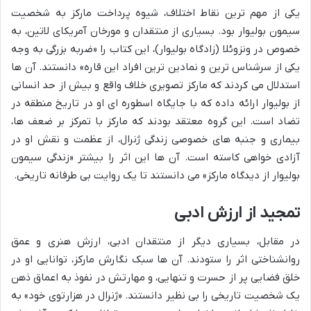
یکی از مهم ترین نقاط اختلاف، شیوه پرداخت مارکز به شخصیت
سیمون بولیوار بود. بسیاری از منتقدان و مورخان آمریکای لاتین، به
خصوص در ونزوئلا (زادگاه بولیوار)، این کتاب را «ضربه بزرگی به وجه
یکی از سرشناس ترین و نمادین ترین افراد این قاره» دانستند. آن ها
استدلال می کردند که مارکز تصویری خلاف واقع و بیش از حد انسانی
از بولیوار ارائه داده که با جایگاه اسطوره ای او در تاریخ منطقه در
تضاد است. این گروه معتقد بودند که مارکز با تمرکز بر ضعف ها،
بیماری و جنبه های خصوصی زندگی ژنرال، از عظمت و نقش او در
آزادی خواهی کاسته است. آن ها این اثر را بیشتر «زندگی سیمون
بولیوار از دیدگاه مارکز» می دانستند تا یک روایت بی طرفانه تاریخی.
تمجید از ارزش ادبی
در مقابل، بسیاری دیگر از منتقدان ادبی، ارزش هنری و عمق
روانشناختی اثر را ستودند. آن ها سبک نگارش مارکز، توانایی او در
خلق فضایی پر از حسرت و تنهایی، و مهارتش در نفوذ به اعماق ذهن
یک شخصیت تاریخی را بی نظیر دانستند. «ژنرال در هزارتوی خود» به