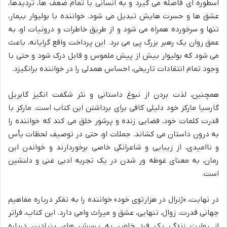
اسطوره ای فاصله می گیرد و به انسانی با تمام ضعف ها، تردیدها،
عشق ها و حسرت هایش تبدیل می شود. خواننده با بولیوار بیمار،
تنها و سرخورده همراه می شود و از طریق خاطرات و درونیات او، به
عمق روان یک رهبر بزرگ پی می برد. این پرداخت واقع گرایانه، باعث
می شود که بولیوار بیش از پیش ملموس و قابل درک شود و حتی با
وجود تمام انتقادات تاریخی، احساس همدلی را در خواننده برانگیزد.
همچنین، لذت بردن از نبوغ داستانی و نثر شگفت انگیز گابریل
گارسیا مارکز خود دلیلی کافی برای برداشتن این کتاب است. مارکز با
قدرت کلمات خود، فضایی زنده و پرشور خلق می کند که خواننده را
به درون داستان می کشاند. جملات او، حتی در توصیف لحظات یأس
و ناامیدی، از زیبایی و شاعرانگی خاصی برخوردارند و خواندن این
رمان، به معنای غوطه ور شدن در یک تجربه ادبی غنی و دلنشین
است.
در نهایت، «ژنرال در هزارتوی خود» خواننده را به تفکر درباره مفاهیم
جهانی قدرت، زوال، تنهایی، عشق و میراث وامی دارد. این کتاب، فراتر
از روایت زندگی یک فرد خاص، به پرسش های بنیادین درباره