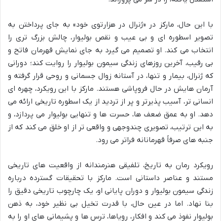
با این حال، مارکز در «ژنرال در هزارتوی خود» به جای پرداختن به
تصویر اسطوره ای و بی عیب و نقص بولیوار، چالش بزرگ تری را
انتخاب می کند. او تصمیم می گیرد به جای نمایش قهرمان فاتح و
بی رقیب، آخرین روزهای زندگی سیمون بولیوار را روایت کند؛ دورانی
که ژنرال، بیمار و تنها، در آستانه زوال جسمانی و روحی قرار گرفته و
آرمان هایش در حال فروپاشی هستند. مارکز با این رویکرد، چهره ای
انسانی تر، آسیب پذیرتر و پر از تردید از یک اسطوره تاریخی ارائه می
دهد. او به عمق ضعف ها، حسرت ها و تنهایی بولیوار می پردازد، و
به این ترتیب، تصویری چندوجهی و واقعی تر از او خلق می کند که از
جنبه های صرفاً قهرمانانه فراتر می رود.
رویکرد رمان به تاریخ، تلفیقی هنرمندانه از واقعیت های تاریخی
مستند و عناصر داستانی است. مارکز با تحقیقات گسترده درباره
زندگی سیمون بولیوار و دوران پایانی او، یک چارچوب تاریخی دقیق را
بنا نهاد. اما در عین حال، با قدرت تخیل بی نظیر خود، به ذهن
بولیوار نفوذ می کند و افکار، رویاها، ترس ها و پشیمانی های او را به