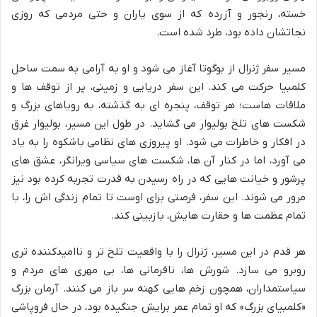
خسته، رنجور و آزرده که از سوی یاران و حتی مردمی که روزی
نجاتشان داده بود، طرد شده است.
مسیر سفر ژنرال از بوگوتا آغاز می شود و او به آرامی به سمت ساحل
کلمبیا حرکت می کند. این سفر دریایی و زمینی، پر از توقف ها و
ملاقات هاست؛ هر توقف، پنجره ای به گذشته، به رویاهای بزرگ و
شکست های تلخ بولیوار می گشاید. در طول این مسیر، بولیوار غرق
در افکار و خاطرات می شود. او پیروزی های نظامی باشکوه را به یاد
می آورد، اما در کنار آن ها، شکست های سیاسی ویرانگر، عشق های
پرشور و خیانت هایی که در راه رسیدن به قدرت تجربه کرده بود نیز
مرور می شوند. این سفر، فرصتی برای اوست تا تمام زندگی اش را، با
تمام عظمت ها و حقارت هایش، بازبینی کند.
هر قدم در این مسیر، ژنرال را با واقعیت تلخ تر و ناامیدکننده تری
روبرو می سازد. شورش ها، نافرمانی ها، بی مهری های مردم و
سیاستمداران، همچون زخم هایی کهنه سر باز می کنند. آرمان بزرگ
«کلمبیای بزرگ» که او تمام عمر برایش جنگیده بود، در حال فروپاشی