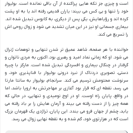
است و چیزی جز تکه هایی پراکنده از آن باقی نمانده است. بولیوار
خود را تنها و بی کس می بیند؛ یاران قدیمی رفته اند یا به او پشت
کرده اند و رؤیاهایش، یکی پس از دیگری، به کابوس تبدیل شده اند.
بیماری جسمانی او نیز در این میان تشدید می شود و زوال روحی اش
را تسریع می کند.
خواننده با هر صفحه، شاهد عمیق تر شدن تنهایی و توهمات ژنرال
می شود. او که زمانی نماد امید و رهبری بود، اکنون به مردی ناتوان و
گرفتار در چنگال بیماری و افسردگی تبدیل شده است. مارکز با چیره
دستی، تصویری دردناک از نبرد درونی بولیوار با فناپذیری خود، و
سرنوشت محتومش ترسیم می کند. سرانجام، بولیوار به سانتا مارتا
می رسد، نقطه ای که قرار بود آغازی بر مهاجرتش به اروپا باشد، اما
در واقع، پایان راه اوست. او در اوج نومیدی و تنهایی، در حالی که
همه چیز را از دست رفته می بیند و آرمان هایش را بر باد رفته می
یابد، چشم از جهان فرو می بندد. این پایان، تراژدی یک قهرمان بزرگ
است که در هزارتوی خود، گم شده و به نقطه نهایی زوال می رسد.