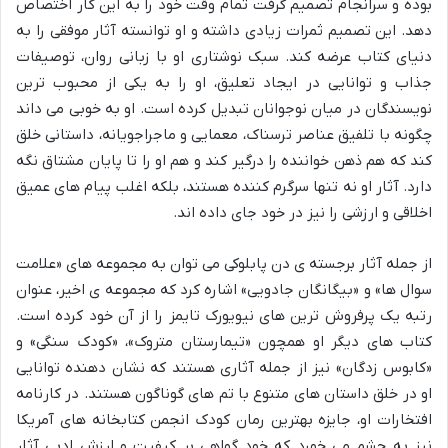
بوده و سرانجام تصمیم گرفت تمام وقت خود را به این کار اختصاص
دهد. این تصمیم ثمرات زیادی داشته و او توانسته آثار موفقی را به
دنیای کتاب عرضه کند. سبک نوشتاری او با زبانی روان، توصیفات
جذاب و توانایی در ایجاد تعلیق، او را به یکی از محبوب ترین
نویسندگان در میان نوجوانان تبدیل کرده است. او به خوبی می داند
چگونه با تلفیق عناصر ترسناک، معمایی و ماجراجویانه، داستانی خلق
کند که هم ذهن خواننده را درگیر کند و هم او را تا پایان مشتاق نگه
دارد. آثار او نه تنها سرگرم کننده هستند، بلکه اغلب پیام های عمیق
اخلاقی و ارزشی را نیز در خود جای داده اند.
از جمله آثار برجسته ی دن پابلوکی می توان به مجموعه های «علامت
سوال ها» و «بیگانگان جادویی» اشاره کرد که مجموعه ی اخیر، عنوان
رتبه یک پرفروش ترین های نیویورک تایمز را از آن خود کرده است.
کتاب های دیگر او همچون «تیمارستان متروک»، «کودک سنگی» و
«کابوس زدگان» نیز از جمله آثاری هستند که نشان دهنده توانایی
او در خلق داستان های متنوع با تم های گوناگون هستند. در کارنامه
افتخارات او، جایزه بهترین رمان کودک انجمن کتابخانه های آمریکا
نیز به چشم می خورد که خود گواهی بر کیفیت و ارزش ادبی آثار