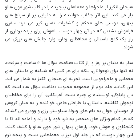
هیجان انگیز از ماجراها و معماهای پیچیده را در قلب شهر مون هالو
باز می کند. این اثر جذاب، خواننده را به دنیایی پر از سرنخ های
پنهان، دوستی های محکم و کشفیات نفس گیر می برد؛ سفری
فراموش نشدنی که در آن چهار دوست باهوش برای پرده برداری از
راز یک گنج باستانی و محافظان زمان، وارد چالش های بزرگی می
شوند.
سفر به دنیای پر رمز و راز کتاب «علامت سؤال ها ۲: ساعت و سرقت»،
نه تنها برای نوجوانان، بلکه برای هر کسی که شیفته ی داستان های
معمایی و ماجراجویی است، تجربه ای هیجان انگیز به شمار می آید.
این کتاب، جلد دوم از مجموعه محبوب «علامت سؤال ها» است که
دن پابلوکی، نویسنده ی چیره دست آمریکایی، آن را برای مخاطبان
نوجوان نگاشته. داستان، با ظرافتی خاص، خواننده را به میان گروهی
از دوستان جوان به نام های ویولا، سیلوستر، رزی و وودرو می کشاند
که هر کدام ویژگی های منحصر به فرد خود را دارند و آماده اند تا با
کنجکاوی و هوش خود، رازهای پنهان شهر مون هالو را کشف کنند.
این چهار دوست که در جلد اول نیز با معماهایی دست و پنجه نرم