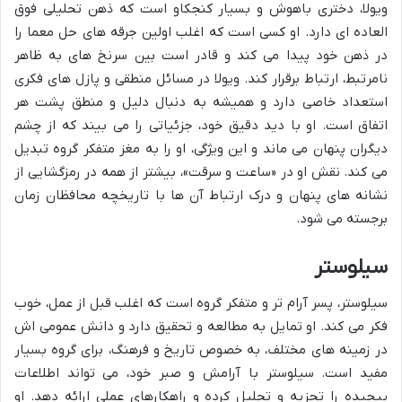
ویولا، دختری باهوش و بسیار کنجکاو است که ذهن تحلیلی فوق
العاده ای دارد. او کسی است که اغلب اولین جرقه های حل معما را
در ذهن خود پیدا می کند و قادر است بین سرنخ های به ظاهر
نامرتبط، ارتباط برقرار کند. ویولا در مسائل منطقی و پازل های فکری
استعداد خاصی دارد و همیشه به دنبال دلیل و منطق پشت هر
اتفاق است. او با دید دقیق خود، جزئیاتی را می بیند که از چشم
دیگران پنهان می ماند و این ویژگی، او را به مغز متفکر گروه تبدیل
می کند. نقش او در «ساعت و سرقت»، بیشتر از همه در رمزگشایی از
نشانه های پنهان و درک ارتباط آن ها با تاریخچه محافظان زمان
برجسته می شود.
سیلوستر
سیلوستر، پسر آرام تر و متفکر گروه است که اغلب قبل از عمل، خوب
فکر می کند. او تمایل به مطالعه و تحقیق دارد و دانش عمومی اش
در زمینه های مختلف، به خصوص تاریخ و فرهنگ، برای گروه بسیار
مفید است. سیلوستر با آرامش و صبر خود، می تواند اطلاعات
پیچیده را تجزیه و تحلیل کرده و راهکارهای عملی ارائه دهد. او