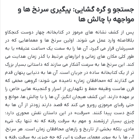
جستجو و گره گشایی: پیگیری سرنخ ها و
مواجهه با چالش ها
پس از کشف نشانه های مرموز در کتابخانه، چهار دوست کنجکاو
بلافاصله وارد عمل می شوند. اولین سرنخ ها و معماهایی که در
مسیرشان قرار می گیرد، آن ها را به سمت یک «ساعت عتیقه» یا به
طور کلی مکان های زمانی و ابزارهای مرتبط با گذر زمان هدایت می
کند. این سرنخ ها به سرعت آشکار می سازند که داستانی بسیار بزرگ
تر از یک کتابخانه ساده در جریان است. آن ها به دنیایی پنهان قدم
می گذارند که «محافظان زمان» نامیده می شوند؛ گروهی مخفی که
قرن هاست وظیفه حفظ و نگهداری از اسرار و گنجینه هایی خاص را
بر عهده دارند. این کشف هیجان انگیز، آن ها را با چالش ها، موانع و
حتی رقبای مرموزی روبرو می کند که قصد دارند زودتر از آن ها به
گنج دست پیدا کنند. «سرقت» در این داستان نقش محوری دارد؛
چیزی بسیار ارزشمند و مهم به سرقت رفته که نه تنها یک شیء
مادی، بلکه بخشی از تاریخ و رازهای محافظان زمان است. هر سرنخ،
آن ها را به سوی معمای سرقت و این که چه چیزی به سرقت رفته و