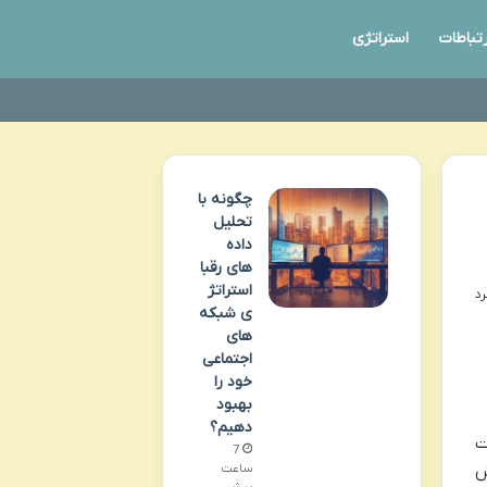
رتباطات
استراتژی
چگونه با
تحلیل
داده
های رقبا
استراتژ
ی شبکه
های
اجتماعی
خود را
بهبود
دهیم؟
ت
7
ش
ساعت