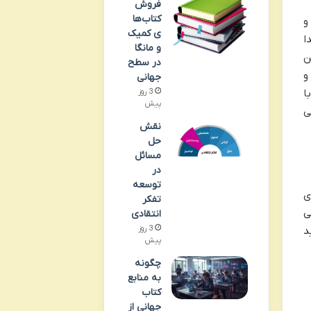
فروش
کتاب‌ها
و
ی کمیک
ا
و مانگا
ن
در سطح
و
جهانی
ا
3 روز
پیش
ی
نقش
حل
مسائل
در
توسعه
ی
تفکر
ی
انتقادی
3 روز
د
پیش
چگونه
به منابع
کتاب
جهانی از