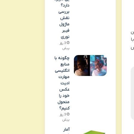
دارد؟
بررسی
نقش
ماژول
فیبر
ن
نوری
ا
3 روز
س
پیش
چگونه با
منابع
انگلیسی
مهارت
ادیت
عکس
خود را
متحول
کنیم؟
3 روز
پیش
آمار