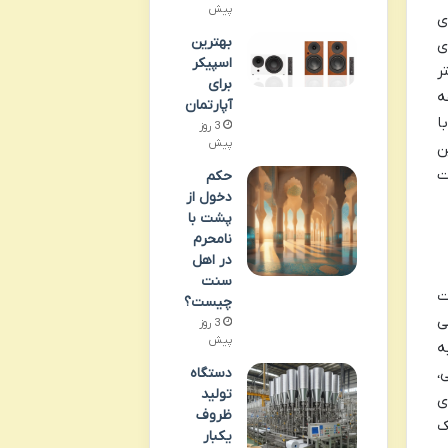
پیش
ی
بهترین
ی
اسپیکر
ر
برای
ه
آپارتمان
ا
3 روز
پیش
ن
ت
حکم
دخول از
پشت با
نامحرم
در اهل
سنت
ت
چیست؟
ی
3 روز
پیش
ه
،
دستگاه
تولید
ی
ظروف
ک
یکبار