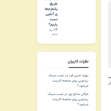
طریق
پلتفرم‌ها
ی آنلاین
دست
یابیم؟
3 روز
پیش
نظرات کاربران
بهراد امینی فرد
در
نصب سینک
ی
پیانویی روی صفحه کابینت
ر
میشود؟
مژگان صالح پور
در
نصب سینک
پیانویی روی صفحه کابینت
میشود؟