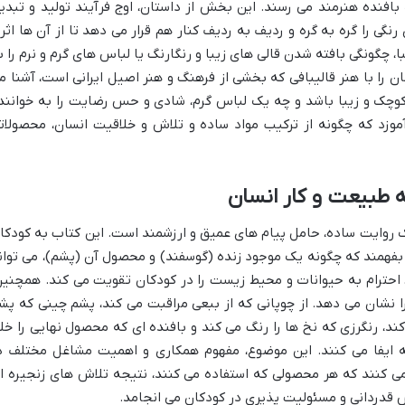
بافنده هنرمند می رسند. این بخش از داستان، اوج فرآیند تولید و تبدی
رنگی را گره به گره و ردیف به ردیف کنار هم قرار می دهد تا از آن ها اثر
، چگونگی بافته شدن قالی های زیبا و رنگارنگ یا لباس های گرم و نرم را ب
 را با هنر قالیبافی که بخشی از فرهنگ و هنر اصیل ایرانی است، آشنا م
وچک و زیبا باشد و چه یک لباس گرم، شادی و حس رضایت را به خوانند
وزد که چگونه از ترکیب مواد ساده و تلاش و خلاقیت انسان، محصولات
ه طبیعت و کار انسان
ک روایت ساده، حامل پیام های عمیق و ارزشمند است. این کتاب به کودکا
بفهمند که چگونه یک موجود زنده (گوسفند) و محصول آن (پشم)، می توان
، احترام به حیوانات و محیط زیست را در کودکان تقویت می کند. همچنین
 نشان می دهد. از چوپانی که از ببعی مراقبت می کند، پشم چینی که پش
کند، رنگرزی که نخ ها را رنگ می کند و بافنده ای که محصول نهایی را خل
ه ایفا می کنند. این موضوع، مفهوم همکاری و اهمیت مشاغل مختلف د
می کنند که هر محصولی که استفاده می کنند، نتیجه تلاش های زنجیره ا
قدردانی و مسئولیت پذیری در کودکان می انجامد.