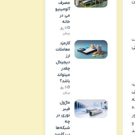
ن
مصرف
آلومینیو
می در
خانه
3 روز
پیش
ت
کارمزد
ی
معاملات
ارز
دیجیتال
چقدر
میتواند
باشد؟
،
3 روز
ی
پیش
ه
ماژول
ه
فیبر
ر
نوری در
چه
و
شبکه‌ها
د
یی کاربرد