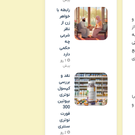
پیش
رابطه با
خواهر
و
زن از
ز
نظر
ه
شرعی
چه
ی
حکمی
ع
دارد
ی
1 روز
پیش
نقد و
بررسی
کپسول
نوتری
ا
بیوتین
و
300
فورت
نوتری
سنتری
2 روز