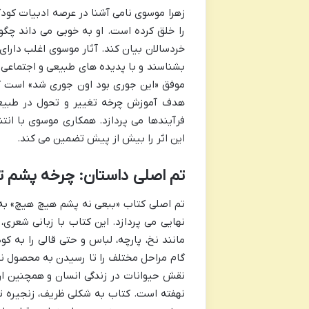
زهرا موسوی نامی آشنا در عرصه ادبیات کودک
را خلق کرده است. او به خوبی می داند چگو
خردسالان بیان کند. آثار موسوی اغلب دارای
بشناسند و با پدیده های طبیعی و اجتماعی ا
موفق «این جوری بود اون جوری شد» است ک
هدف آموزش چرخه تغییر و تحول در طبیعت
فرآیندها می پردازد. همکاری موسوی با ان
این اثر را بیش از پیش تضمین می کند.
تم اصلی داستان: چرخه پشم ت
تم اصلی کتاب «ببعی نه پشم هیچ هیچ» به 
نهایی می پردازد. این کتاب با زبانی شعری
مانند نخ، پارچه، لباس و حتی قالی را به ک
گام مراحل مختلف را تا رسیدن به محصول نه
نقش حیوانات در زندگی انسان و همچنین ارز
نهفته است. کتاب به شکلی ظریف، زنجیره ت