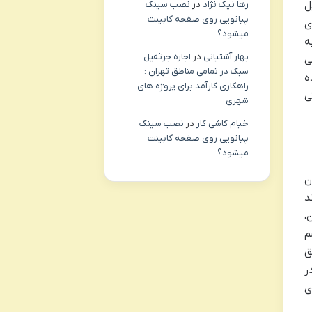
ل
رها نیک نژاد
در
نصب سینک
پیانویی روی صفحه کابینت
ی
میشود؟
ه
بهار آشتیانی
در
اجاره جرثقیل
ی
سبک در تمامی مناطق تهران :
ه
راهکاری کارآمد برای پروژه های
ی
شهری
خیام کاشی کار
در
نصب سینک
پیانویی روی صفحه کابینت
میشود؟
ن
د
،
م
ق
ر
ی