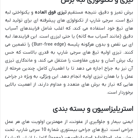
برش تمیز و دقیق، نتیجه مستقیم
تیزی فوق العاده
و یکنواختی لبه
تیغ است. سرجی شارپ از تکنولوژی های پیشرفته ای برای تولید لبه
های تیغ خود استفاده می کند، که اغلب شامل فرایندهای آسیاب
دقیق (مانند آسیاب سه گانه) یا حتی لیزری است. این فرایندها، لبه
ای بی نقص و بدون هرگونه پلیسه (Burr-free edge) را تضمین می
کنند. تیزی اولیه تیغ های سرجی شارپ به قدری بالاست که حس
یک برش آسان و بدون مقاومت را منتقل می کند، و ماندگاری تیزی
آن نیز به جراح اجازه می دهد تا با اطمینان کامل، چندین مرحله از
عمل را با همان تیزی اولیه انجام دهد. این ویژگی، به ویژه در جراحی
هایی که نیاز به برش های متعدد و مداوم دارند، از اهمیت بالایی
برخوردار است.
استریلیزاسیون و بسته بندی
ایمنی بیمار و جلوگیری از عفونت، از مهمترین اولویت های هر عمل
جراحی است. تیغ های جراحی بیستوری شماره 10 سرجی شارپ، تحت
روش های
استاندارد استریلیزاسیون
(معمولاً گاما یا اتیلن اکساید)