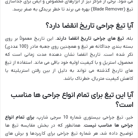
می شود. برخی از مراکز نیز از ابزارهای مخصوص و ایمن برای جداسازی
تیغ (Blade Remover) بهره می برند تا خطر بریدگی به صفر برسد.
آیا تیغ جراحی تاریخ انقضا دارد؟
بله،
تیغ های جراحی تاریخ انقضا دارند
. این تاریخ معمولاً بر روی
بسته بندی جداگانه هر تیغ و همچنین روی جعبه مادر (100 عددی)
ذکر شده است. تاریخ انقضا نشان دهنده مدت زمانی است که
محصول، استریل و با کیفیت اولیه خود باقی می ماند. استفاده از تیغ
های تاریخ گذشته می تواند به دلیل از بین رفتن استریلیته یا
کاهش کیفیت متریال، خطرناک باشد.
آیا این تیغ برای تمام انواع جراحی ها مناسب
است؟
خیر، تیغ جراحی بیستوری شماره 10 سرجی شارپ،
برای تمام انواع
جراحی ها مناسب نیست
. همانطور که در بخش مقایسه تیغ ها
توضیح داده شد، هر شماره تیغ جراحی برای کاربردها و برش های