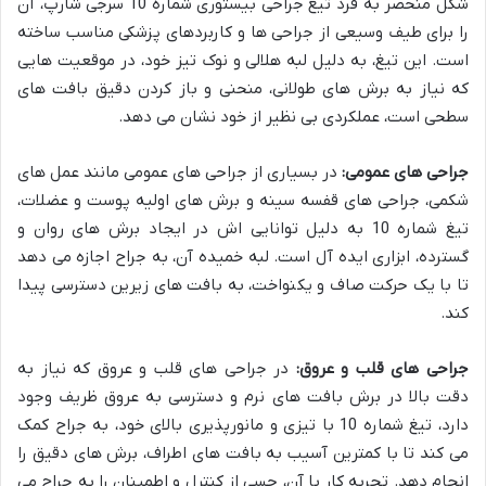
شکل منحصر به فرد تیغ جراحی بیستوری شماره 10 سرجی شارپ، آن
را برای طیف وسیعی از جراحی ها و کاربردهای پزشکی مناسب ساخته
است. این تیغ، به دلیل لبه هلالی و نوک تیز خود، در موقعیت هایی
که نیاز به برش های طولانی، منحنی و باز کردن دقیق بافت های
سطحی است، عملکردی بی نظیر از خود نشان می دهد.
جراحی های عمومی:
در بسیاری از جراحی های عمومی مانند عمل های
شکمی، جراحی های قفسه سینه و برش های اولیه پوست و عضلات،
تیغ شماره 10 به دلیل توانایی اش در ایجاد برش های روان و
گسترده، ابزاری ایده آل است. لبه خمیده آن، به جراح اجازه می دهد
تا با یک حرکت صاف و یکنواخت، به بافت های زیرین دسترسی پیدا
کند.
جراحی های قلب و عروق:
در جراحی های قلب و عروق که نیاز به
دقت بالا در برش بافت های نرم و دسترسی به عروق ظریف وجود
دارد، تیغ شماره 10 با تیزی و مانورپذیری بالای خود، به جراح کمک
می کند تا با کمترین آسیب به بافت های اطراف، برش های دقیق را
انجام دهد. تجربه کار با آن، حسی از کنترل و اطمینان را به جراح می