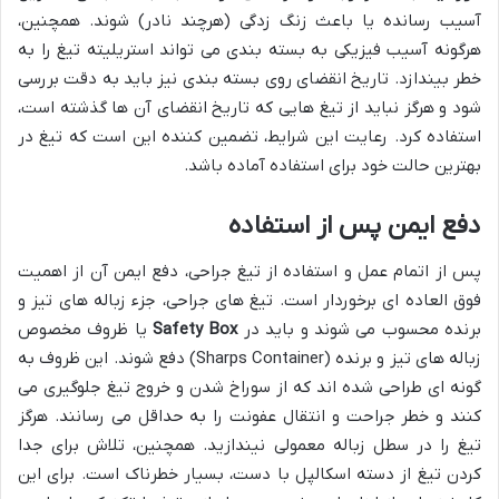
آسیب رسانده یا باعث زنگ زدگی (هرچند نادر) شوند. همچنین،
هرگونه آسیب فیزیکی به بسته بندی می تواند استریلیته تیغ را به
خطر بیندازد. تاریخ انقضای روی بسته بندی نیز باید به دقت بررسی
شود و هرگز نباید از تیغ هایی که تاریخ انقضای آن ها گذشته است،
استفاده کرد. رعایت این شرایط، تضمین کننده این است که تیغ در
بهترین حالت خود برای استفاده آماده باشد.
دفع ایمن پس از استفاده
پس از اتمام عمل و استفاده از تیغ جراحی، دفع ایمن آن از اهمیت
فوق العاده ای برخوردار است. تیغ های جراحی، جزء زباله های تیز و
برنده محسوب می شوند و باید در
Safety Box
یا ظروف مخصوص
زباله های تیز و برنده (Sharps Container) دفع شوند. این ظروف به
گونه ای طراحی شده اند که از سوراخ شدن و خروج تیغ جلوگیری می
کنند و خطر جراحت و انتقال عفونت را به حداقل می رسانند. هرگز
تیغ را در سطل زباله معمولی نیندازید. همچنین، تلاش برای جدا
کردن تیغ از دسته اسکالپل با دست، بسیار خطرناک است. برای این