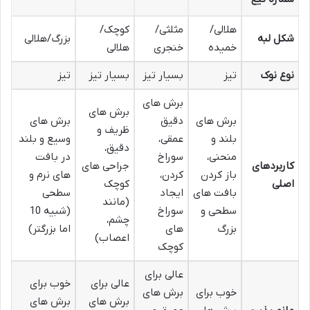
هلالی/
مثلثی/
کوچک/
شکل لبه
بزرگ/هلالی
خمیده
خنجری
هلالی
نوع نوک
تیز
بسیار تیز
بسیار تیز
تیز
برش های
برش های
برش های
دقیق
برش های
ظریف و
بلند و
عمقی،
وسیع و بلند
دقیق،
منحنی،
سوراخ
در بافت
کاربردهای
جراحی های
باز کردن
کردن،
های نرم و
اصلی
کوچک
بافت های
ایجاد
سطحی
(مانند
سطحی و
سوراخ
(شبیه 10
چشم،
بزرگ
های
اما بزرگتر)
اعصاب)
کوچک
عالی برای
عالی برای
خوب برای
خوب برای
برش های
برش های
برش های