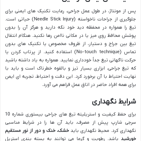
پس از مونتاژ، در طول عمل جراحی، رعایت تکنیک های ایمنی برای
جلوگیری از جراحات ناخواسته (Needle Stick Injury) حیاتی است.
تیغ را همواره در محفظه دید خود نگه دارید و هرگز آن را بدون
پوشش محافظ روی میز یا در مکانی ناامن رها نکنید. هنگام انتقال
تیغ بین جراح و دستیار، از ظروف مخصوص یا تکنیک های بدون
تماس (No-touch technique) استفاده کنید. از پرتاب کردن یا
حرکت ناگهانی تیغ جداً خودداری نمایید. همواره به یاد داشته باشید
که تیغ جراحی، ابزاری بسیار تیز و بالقوه خطرناک است و باید با
نهایت احتیاط با آن برخورد کرد. این دقت و احتیاط، تجربه ای ایمن
برای همه افراد حاضر در اتاق عمل فراهم می آورد.
شرایط نگهداری
برای حفظ کیفیت و استریلیته تیغ های جراحی بیستوری شماره 10
سرجی شارپ پیش از مصرف، باید آن ها را در شرایط مناسبی
نگهداری کرد. محیط نگهداری باید
خشک، خنک و دور از نور مستقیم
خورشید
باشد. رطوبت و گرما می توانند به بسته بندی استریل