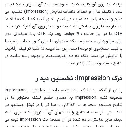
گرفته اند روی آن کلیک کنند. نحوه محاسبه آن بسیار ساده است:
تعداد کلیک ها را بر تعداد دفعات نمایش (Impression) تقسیم می
کنیم و نتیجه را در ۱۰۰ ضرب می کنیم. تصور کنید که لینک مقاله ما
۱۰۰ بار به کاربران نمایش داده شده و ۱۰ نفر روی آن کلیک کرده اند؛
CTR ما در این حالت ۱۰% خواهد بود. یک CTR بالا، سیگنالی قوی
برای موتورهای جستجوست که محتوای ما برای کاربر جذاب و مرتبط
با نیت جستجوی او بوده است. این جذابیت، نه تنها ترافیک ارگانیک
را افزایش می دهد، بلکه به طور غیرمستقیم بر بهبود رتبه سایت در
نتایج جستجو نیز تأثیرگذار است.
درک Impression: نخستین دیدار
پیش از آنکه به کلیک بیندیشیم، باید از نمایش یا Impression
صحبت کنیم. Impression به معنای حضور لینک محتوای ما در
نتایج جستجو است. هر بار که کاربری عبارتی را در گوگل جستجو می
کند، حتی اگر صفحه نتایج را تا انتهای آن اسکرول نکند، برای تمام
لینک های نمایش داده شده در آن صفحه یک Impression ثبت می
شود. این معیار، به ما نشان می دهد که چند بار محتوای ما در