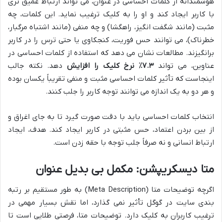
هوشمندانه از کلمات احساسی در عنوان، می تواند ارتباط عمیق تری
با کاربر ایجاد کند و او را به کلیک ترغیب نماید. این کلمات، چه
مثبت (مانند شگفت انگیز، راهگشا) و چه منفی (مانند اشتباه مرگبار،
خطرناک)، می توانند حس فوریت، کنجکاوی یا حتی ترس را در کاربر
برانگیزند. مطالعات نشان می دهد که استفاده از کلمات احساسی در
عناوین، می تواند
۷.۳٪ نرخ کلیک را افزایش
دهد. نکته جالب
اینجاست که تأثیر کلمات احساسی مثبت و منفی تقریباً یکسان بوده
و هر دو به یک اندازه می توانند توجه کاربر را جلب کنند.
انتخاب کلمات احساسی باید با دقت صورت گیرد تا به جای اغراق و
از بین بردن اعتماد، حس مثبتی در کاربر ایجاد کند. هدف، ایجاد
ارتباط انسانی و نه صرفاً جلب توجه با حقه زدن است.
متا دیسکریپشن: مکمل بی بدیل عنوان
اگرچه توضیحات متا (Meta Description) به طور مستقیم بر رتبه
بندی سایت در گوگل تأثیر نمی گذارد، اما نقش بسیار مهمی در
ترغیب کاربران به کلیک دارد. توضیحات متا، فرصتی طلایی است تا