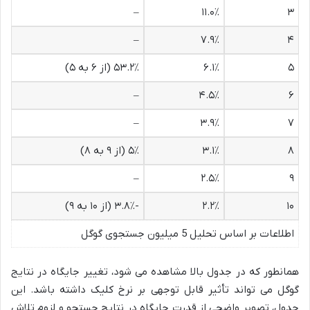
–
۱۱.۰٪
۳
–
۷.۹٪
۴
۵
۶.۱٪
۵۳.۲٪ (از ۶ به ۵)
–
۴.۵٪
۶
–
۳.۹٪
۷
۸
۳.۱٪
۵٪ (از ۹ به ۸)
–
۲.۵٪
۹
۱۰
۲.۲٪
-۳.۸٪ (از ۱۰ به ۹)
اطلاعات بر اساس تحلیل 5 میلیون جستجوی گوگل
همانطور که در جدول بالا مشاهده می شود، تغییر جایگاه در نتایج
گوگل می تواند تأثیر قابل توجهی بر نرخ کلیک داشته باشد. این
جدول، تصویر واضحی از قدرت جایگاه در نتایج جستجو و لزوم تلاش