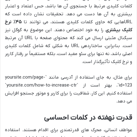
کلمات کلیدی مرتبط با جستجوی آن ها باشد، حس اعتماد و اعتبار
بیشتری به آن ها دست می دهد. تحقیقات نشان داده است که
URLهایی که حاوی کلمات کلیدی هستند، می توانند تا
۴۵٪ نرخ
کلیک بیشتری
را به خود اختصاص دهند. این موضوع به گوگل نیز
سیگنال مثبتی ارسال می کند که محتوای صفحه با URL آن مرتبط
است. بنابراین، ساختاردهی URL به شکلی که شامل کلمات کلیدی
اصلی باشد، نه تنها برای سئو مفید است، بلکه مستقیماً بر رفتار کاربر
و نرخ کلیک تأثیرگذار است.
برای مثال، به جای استفاده از آدرسی مانند `yoursite.com/page-
id=123`، بهتر است از `yoursite.com/how-to-increase-ctr`
استفاده کنیم. این کار، شفافیت را برای کاربر و موتور جستجو افزایش
می دهد.
قدرت نهفته در کلمات احساسی
عواطف انسانی، محرک های قدرتمندی برای اقدام هستند. استفاده