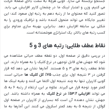
جستجو برجسته می سازد. گویی هرچه به سمت بالای صفحه حرکت
می کنیم، وزن و اعتبار لینک ما در چشمان کاربر افزایش می یابد.
تصور کنید که محتوای ما از رتبه دهم به رتبه اول صعود کند؛ این
تغییر جایگاه می تواند متحول کننده باشد و ترافیک ورودی را به
شکلی بی سابقه افزایش دهد. بنابراین، بهینه سازی مداوم برای
کسب رتبه های بالاتر، یک استراتژی هوشمندانه است.
نقاط عطف طلایی: رتبه های 3 و 5
در بررسی دقیق تر صفحه اول، دو نقطه عطف حیاتی مشاهده می
شود که جهش های قابل توجهی در نرخ کلیک را به همراه دارند. این
نقاط عطف، رتبه های ۳ و ۵ هستند. آمارها نشان می دهد که قرار
گرفتن در ۳ نتیجه اول، برای جذب
۷۵٪ کل کلیک ها
حیاتی است.
گویی کاربران تنها به چند نتیجه اول اکتفا می کنند و بقیه لینک ها
کمتر مورد توجه قرار می گیرند. علاوه بر این، ارتقاء از رتبه ۶ به ۵،
می تواند
افزایشی ۵۳.۲٪ در نرخ کلیک
به همراه داشته باشد. این
جهش، نشان دهنده آن است که بسیاری از کاربران در صفحه اول
گوگل، از نتیجه ۵ به بعد کمتر اسکرول می کنند. این آمارها به ما