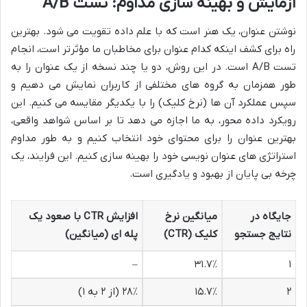
آزمایش و بهینه سازی مداوم: تست A/B
نوشتن عنوان، یک هنر است که با علم داده تقویت می شود. بهترین
راه برای کشف اینکه کدام عنوان برای مخاطبان ما مؤثرتر است، انجام
تست A/B است. در این روش، دو یا چند نسخه از یک عنوان را به
طور همزمان به گروه های مختلفی از کاربران نمایش می دهیم و
سپس عملکرد آن ها (نرخ کلیک) را با یکدیگر مقایسه می کنیم. این
رویکرد داده محور، به ما اجازه می دهد تا بر اساس شواهد واقعی،
بهترین عنوان را برای محتوای خود انتخاب کنیم و به طور مداوم
استراتژی های عنوان نویسی خود را بهینه سازی کنیم. این فرایند، یک
چرخه بی پایان از بهبود و یادگیری است.
جایگاه در
میانگین نرخ
افزایش CTR با صعود یک
نتایج جستجو
کلیک (CTR)
پله ای (میانگین)
–
۳۱.۷٪
۱
۲
۱۵.۷٪
۲۸٪ (از ۲ به ۱)