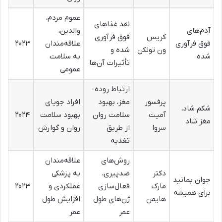
عموم مردم،
نقد غذاهای
آدم‌های
والدین،
کریس
فوق فرآوری
فوق فرآوری
علاقه‌مندان
۲۰۲۳
ون تولکن
شده و
شده
به سلامت
تأثیرات آن‌ها
عمومی
ارتباط روده-
پرفسور
مغز، بهبود
افراد جویای
شکم شاد،
آمیت
سلامت روان
بهبود سلامت
۲۰۲۴
مغز شاد
سروا
از طریق
روان و گوارش
تغذیه
روش‌های
علاقه‌مندان
دکتر
ضدپیری،
به پزشکی
جوان بمانید
مارک
فعال‌سازی
عملکردی و
۲۰۲۳
برای همیشه
هایمن
ژن‌های طول
افزایش طول
عمر
عمر