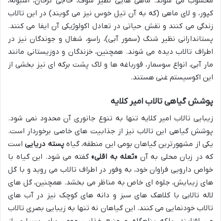
محسوب می شوند. ماهی هایی نظیر سوف، حاجی ترخان، اسبوله،
کپور، و لای ماهی (که به آن تیل خوس نیز می گویند) در این تالاب
زندگی می کنند و نقش حیاتی در تعادل اکولوژیکی آن ایفا می کنند.
پستاندارانی نظیر شنگ (سمور آبی)، راسو، شغال و جوندگان نیز در
اطراف تالاب دیده می شوند. همچنین، خزندگان و دوزیستانی مانند
مار آبی، انواع سوسمار، قورباغه ها و لاک پشت برکه ای نیز بخشی از
این اکوسیستم غنی هستند.
پوشش گیاهی تالاب امیر کلایه
زیبایی تالاب امیر کلایه تنها به تنوع جانوری آن محدود نمی شود.
پوشش گیاهی این تالاب نیز از جذابیت های خاصی برخوردار است.
یکی از مشهورترین گیاهان بومی این منطقه، گیاه
پسته دریایی
است
که در زبان محلی به آن
«ثعله به اقلی»
گفته می شود. این گیاه با
خواص دارویی فراوان خود، به وفور در اطراف تالاب می روید و با گل
های زیبایش، جلوه ای خاص به مناظر می بخشد. همچنین، گل های
لاله تالابی با کلاهک های سبز و دانه های کوچک نیز در آب های
تالاب خودنمایی می کنند. این گیاهان نه تنها به زیبایی بصری تالاب
می افزایند، بلکه پناهگاه و منبع غذایی مهمی برای بسیاری از