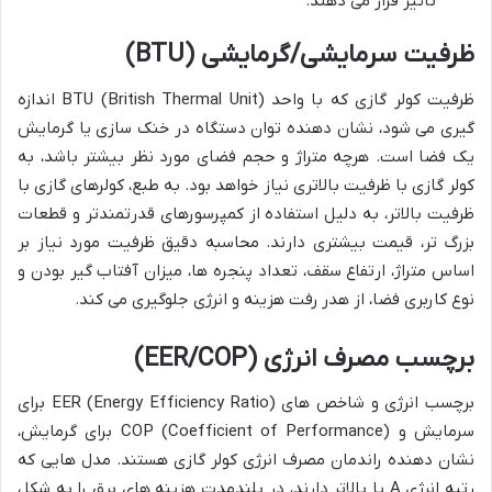
تأثیر قرار می دهند.
ظرفیت سرمایشی/گرمایشی (BTU)
ظرفیت کولر گازی که با واحد BTU (British Thermal Unit) اندازه
گیری می شود، نشان دهنده توان دستگاه در خنک سازی یا گرمایش
یک فضا است. هرچه متراژ و حجم فضای مورد نظر بیشتر باشد، به
کولر گازی با ظرفیت بالاتری نیاز خواهد بود. به طبع، کولرهای گازی با
ظرفیت بالاتر، به دلیل استفاده از کمپرسورهای قدرتمندتر و قطعات
بزرگ تر، قیمت بیشتری دارند. محاسبه دقیق ظرفیت مورد نیاز بر
اساس متراژ، ارتفاع سقف، تعداد پنجره ها، میزان آفتاب گیر بودن و
نوع کاربری فضا، از هدر رفت هزینه و انرژی جلوگیری می کند.
برچسب مصرف انرژی (EER/COP)
برچسب انرژی و شاخص های EER (Energy Efficiency Ratio) برای
سرمایش و COP (Coefficient of Performance) برای گرمایش،
نشان دهنده راندمان مصرف انرژی کولر گازی هستند. مدل هایی که
رتبه انرژی A یا بالاتر دارند، در بلندمدت هزینه های برق را به شکل