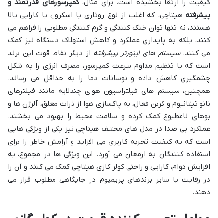
کیفیت را ارتقا بخشیده است. برای مثال،
کمپرسورهای قدرتمند و
پیشرفته
هیتاچی، که اغلب از نوع روتاری یا اسکرول با کارایی بالا
هستند، نه تنها توان خنک کنندگی و گرم کنندگی مطلوبی را فراهم می
کنند، بلکه به پایداری عملکرد و کاهش استهلاک دستگاه نیز کمک
می کنند.
سیستم های اینورتر پیشرفته
از دیگر نقاط قوت این برند
است که با تنظیم مداوم سرعت کمپرسور، مصرف انرژی را به شکل
چشمگیری کاهش داده و نوسانات دما را به حداقل می رساند.
همچنین، سیستم های فیلتراسیون هوای چندلایه مانند فیلترهای
نانو تیتانیوم و کربن فعال، به پاکسازی هوا از ذرات معلق، آلرژن ها و
بوهای نامطبوع کمک کرده و سلامت محیط را بهبود می بخشند.
عملکرد بی صدا در مدل های مختلف هیتاچی نیز یکی از ویژگی هایی
است که به کیفیت تجربه کاربری می افزاید و آرامش خاطر را برای
استفاده کنندگان به ارمغان می آورد. این ویژگی ها در مجموع، به
افزایش دوام، کارایی و راحتی کولر گازی هیتاچی کمک می کنند و آن را
در رقابت با سایر برندهای پریمیوم در جایگاهی مطلوب قرار می
دهند.