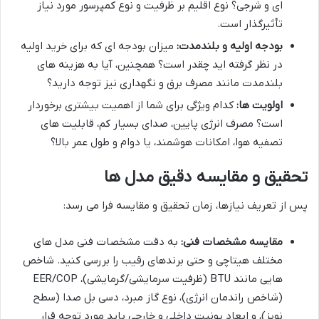
ای و شرجی؟ نوع اقلیم بر ظرفیت و نوع کمپرسور مورد نیاز
تأثیرگذار است.
بودجه اولیه و بلندمدت:
میزان بودجه ای که برای خرید اولیه
در نظر گرفته اید چقدر است؟ همچنین، آیا به هزینه های
بلندمدت مانند مصرف برق و نگهداری نیز توجه دارید؟
اولویت ها:
کدام ویژگی برای شما از اهمیت بیشتری برخوردار
است؟ مصرف انرژی پایین، صدای بسیار کم، قابلیت های
تصفیه هوا، امکانات هوشمند، یا دوام و طول عمر بالا؟
تحقیق و مقایسه دقیق مدل ها
پس از تعریف نیازها، زمان تحقیق و مقایسه فرا می رسد:
مقایسه مشخصات فنی:
به دقت مشخصات فنی مدل های
مختلف هیتاچی و حتی برندهای رقیب را بررسی کنید. شاخص
هایی مانند BTU (ظرفیت سرمایشی/گرمایشی)، EER/COP
(شاخص راندمان انرژی)، نوع گاز مبرد، دسی بل صدا (سطح
نویز)، و ابعاد یونیت داخلی و خارجی باید مورد توجه قرار