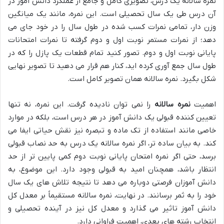
نمره سالانه یک درس، تصویری کامل و جامع از عملکرد دانش آموز در
آن درس طی یک سال تحصیلی است. این نمره، مانند یک میانگین
وزن دار، تمامی نمرات کسب شده در طول سال را در خود جای می
دهد؛ از نمرات مستمر نوبت اول و دوم گرفته تا نمرات امتحانات
پایانی نوبت اول و دوم. تصور کنید تمام قطعات یک پازل را که در
طول سال جمع آوری کرده اید، کنار هم قرار می دهید تا تصویر نهایی
شکل بگیرد. نمره سالانه همان تصویر کامل است.
اهمیت
نمره سالانه
را نمی توان نادیده گرفت. این نمره، نه تنها
تعیین کننده قبولی یک دانش آموز در هر درس است، بلکه در موارد
خاصی مانند استفاده از تک ماده و تبصره نیز نقش حیاتی ایفا می
کند. به بیان ساده تر، اگر نمره سالانه یک درس به حد نصاب قبولی
برسد، حتی اگر نمره امتحان پایانی نوبت دوم کمی پایین تر از حد
انتظار باشد، همچنان امید به قبولی وجود دارد. این موضوع، به
دانش آموزان فرصتی دوباره می دهد تا نتیجه تلاش های یک سال
خود را به ثمر برسانند. در نهایت، نمره سالانه مستقیماً بر معدل کل
دانش آموز تاثیر می گذارد و معدل کل نیز در آینده تحصیلی و
انتخاب رشته های بعدی، اهمیت فراوانی دارد.