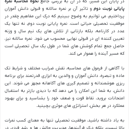
در پایان این مسیر، که در آن به بررسی جامع
نحوه محاسبه نمره
پایانی نوبت دوم
و تاثیر آن بر نمره سالانه و قبولی دانش آموزان
پرداختیم، می توانیم به وضوح ببینیم که درک این مفاهیم چقدر در
موفقیت تحصیلی حیاتی است. نمره پایانی نوبت دوم، نه تنها یک
عدد در کارنامه، بلکه بازتابی از تلاش های یک نیم سال و وزنه
تعیین کننده ای در قبولی نهایی محسوب می شود. نمره سالانه نیز،
حاصل جمع تمام کوشش های شما در طول یک سال تحصیلی است
که مسیر آینده را هموار می کند.
با آگاهی از فرمول های محاسبه، نقش ضرایب مختلف و شرایط تک
ماده و تبصره، دانش آموزان و والدین به ابزاری قدرتمند برای برنامه
ریزی هوشمندانه و تصمیم گیری های آگاهانه مجهز می شوند. این
دانش، به شما این امکان را می دهد که با دیدی بازتر به استقبال
امتحانات بروید، نقاط قوت و ضعف خود را بشناسید و برای بهبود
عملکرد در هر بخش، استراتژی های موثری بچینید.
به یاد داشته باشید، موفقیت تحصیلی تنها به معنای کسب نمرات
بالا نیست، بلکه درک فرآیندها، مدیریت چالش ها و رشد فردی در