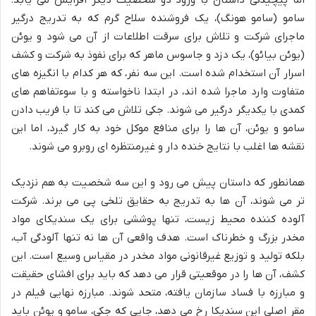
سامو (سامو هونگ)، یک فروشنده سلاح گرم که به تدریج درگیر
ماجرای شرکت و تلاش برای سرقت اطلاعات از آن می شود و یوئن
(یوئن بیائو)، یک دزد و جاسوس ماهر که برای نفوذ به شرکت و کشف
اسرار آن استخدام شده است. این سه نفر، که هر کدام با انگیزه های
متفاوت وارد ماجرا شده اند، در ابتدا ناخواسته و با سوءتفاهم های
کمدی با یکدیگر درگیر می شوند. جکی تلاش می کند تا با فریب دادن
سامو و یوئن، آن ها را برای منافع موکل خود به کار گیرد، اما این
نقشه ها اغلب با نتایج خنده دار و غیرمنتظره ای روبرو می شوند.
همانطور که داستان پیش می رود و این سه شخصیت به هم نزدیک
تر می شوند، آن ها به تدریج به حقایق تلخی پی می برند. شرکت
آلوده کننده محیط زیست، تنها پوششی برای یک سندیکای مواد
مخدر بزرگ و خطرناک است. هدف واقعی آن ها نه تنها آلودگی آب،
بلکه تولید و توزیع غیرقانونی مواد مخدر در مقیاس وسیع است. این
کشف، آن ها را در موقعیتی قرار می دهد که باید برای افشای حقیقت
و مبارزه با فساد سازمان یافته، متحد شوند. مبارزه نهایی فیلم در
مقر اصلی این سندیکا رخ می دهد، جایی که جکی، سامو و یوئن باید