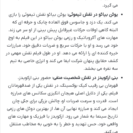
می گیرد.
یوئن بیائو در نقش تیموثی:
یوئن بیائو نقش تیموثی را بازی
می کند، یک دزد و جاسوس فوق العاده چابک و حرفه ای که
البته گاهی اوقات حرکات غیرقابل پیش بینی از او سر می زند.
مهارت های آکروباتیک و رزمی یوئن بیائو در این فیلم به اوج
خود می رسد و او با حرکات سریع و ضربات دقیق خود، مبارزات
خیره کننده ای را ارائه می دهد. او در طول فیلم نقش مهمی در
کشف حقایق پنهان شرکت ایفا می کند و انرژی خاصی به تیم
سه نفره می بخشد.
بنی ارکویدز در نقش شخصیت منفی:
حضور بنی ارکویدز،
قهرمان بی رقیب کیک بوکسینگ، در نقش یکی از ضدقهرمانان
فیلم، یکی از دلایل اصلی هیجان انگیزی سکانس های مبارزه
است. قدرت و سرعت ضربات او، چالش بزرگی برای جکی چان
ایجاد می کند و مبارزه نهایی آن ها، از بهترین دوئل های رزمی
تاریخ سینما به شمار می رود. ارکویدز با فیزیک و مهارت های
واقعی خود، حس تهدید و خطر را به خوبی به مخاطب منتقل
می کند.