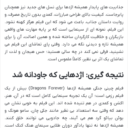
جذابیت های پایدار همیشه اژدها برای نسل های جدید نیز همچنان
پابرجاست. کیفیت بالای طراحی مبارزات، کمدی بدون تاریخ مصرف، و
روایت داستان جذاب، باعث می شود که این فیلم هرگز کهنه نشود.
این فیلم، نمونه ای از سینمایی است که بر پایه مهارت های واقعی
بازیگران و خلاقیت کارگردان ساخته شده و همین اصالت، آن را برای
همیشه تازه و دیدنی نگه می دارد. وقتی پای تماشای این فیلم می
نشینید، فرقی نمی کند در چه سالی هستید؛ حس هیجان و لذت از
تماشای یک اثر بی نظیر، کاملاً ملموس است.
نتیجه گیری: اژدهایی که جاودانه شد
فیلم چینی جنگی همیشه اژدها (Dragons Forever) بیش از یک
فیلم رزمی است؛ آن یک تجربه سینمایی کامل است که در آن، هنر،
اکشن و کمدی در هم تنیده شده اند. این فیلم به خوبی نشان می
دهد که وقتی سه استعداد بی نظیر مانند جکی چان، سامو هونگ و
یوئن بیائو گرد هم می آیند، چه جادویی می توانند خلق کنند.
همیشه اژدها نه تنها یادآور دوران طلایی سینمای هنگ کنگ است،