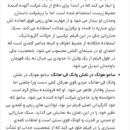
را ایفا می کند که در ابتدا برای دفاع از یک شرکت آلوده کننده
محیط زیست استخدام شده است. اما با پیشرفت داستان،
وجدان او بیدار می شود و از مهارت های رزمی فوق العاده اش
برای مبارزه با فساد و برقراری عدالت استفاده می کند. سبک
مبارزاتی جکی در این فیلم، ترکیبی از حرکات آکروباتیک،
استفاده خلاقانه از محیط اطراف و البته عناصر کمدی است که
امضای او در سینمای اکشن محسوب می شود. شخصیت جکی
در طول فیلم از یک وکیل تا حدودی بی خیال به یک قهرمان
باوجدان تبدیل می شود.
سامو هونگ در نقش وانگ فی-هانگ:
سامو هونگ در نقش
وانگ فی-هانگ، مردی قوی هیکل، کمی دست وپا چلفتی اما
بسیار وفادار ظاهر می شود. او که فروشنده سلاح گرم است،
ناخواسته وارد ماجرای شرکت آلوده کننده می شود. سامو، که
خود کارگردان اصلی فیلم نیز بود، توانایی های رزمی و کمدی بی
نظیر خود را در این نقش به نمایش می گذارد. سبک مبارزاتی
او مبتنی بر قدرت و کونگ فوی سنتی است و لحظات کمدی
بسیاری را در فیلم خلق می کند که از شخصیت جذاب او نشأت