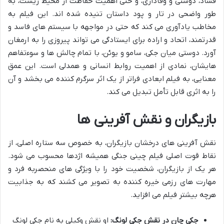
فساد، دوستی و وفاداری، و حتی اهمیت حفاظت از محیط زیست، به
طور واضحی در تار و پود داستان تنیده شده اند. این فیلم به
مخاطب یادآوری می کند که حتی در مواجهه با سیستم های فاسد و
قدرتمند، اتحاد و اراده برای ایستادگی می تواند پیروزی را به ارمغان
آورد. دوستی میان جکی، سامو و یوئن، با تمام چالش ها و سوءتفاهم
هایشان، نمادی از اهمیت روابط انسانی و همدلی است. این عمق
معنایی، به فیلم ابعادی فراتر از یک اثر سرگرم کننده می بخشد و آن
را به اثری قابل تأمل تبدیل می کند.
بازیگران و نقش آفرینی ها
نقش آفرینی های درخشان بازیگران، به خصوص سه ستاره اصلی، از
نقاط قوت اصلی فیلم چینی جنگی همیشه اژدها محسوب می شود.
هر یک از بازیگران، شخصیت خود را با ویژگی های منحصربه فرد و
مهارت های رزمی خیره کننده به تصویر می کشند که به جذابیت
هرچه بیشتر فیلم می افزاید.
جکی چان در نقش جکی لونگ:
او نقش وکیلی به نام جکی لونگ