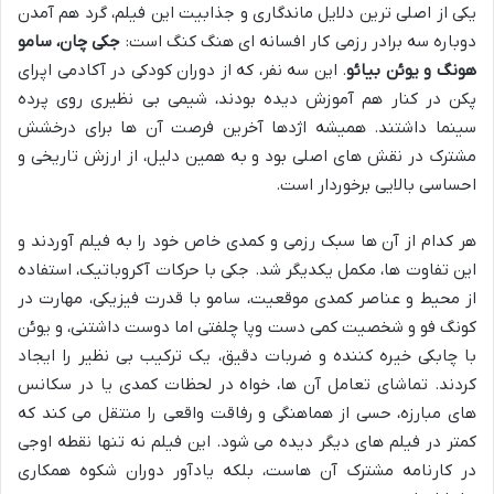
یکی از اصلی ترین دلایل ماندگاری و جذابیت این فیلم، گرد هم آمدن
دوباره سه برادر رزمی کار افسانه ای هنگ کنگ است:
جکی چان، سامو
هونگ و یوئن بیائو
. این سه نفر، که از دوران کودکی در آکادمی اپرای
پکن در کنار هم آموزش دیده بودند، شیمی بی نظیری روی پرده
سینما داشتند. همیشه اژدها آخرین فرصت آن ها برای درخشش
مشترک در نقش های اصلی بود و به همین دلیل، از ارزش تاریخی و
احساسی بالایی برخوردار است.
هر کدام از آن ها سبک رزمی و کمدی خاص خود را به فیلم آوردند و
این تفاوت ها، مکمل یکدیگر شد. جکی با حرکات آکروباتیک، استفاده
از محیط و عناصر کمدی موقعیت، سامو با قدرت فیزیکی، مهارت در
کونگ فو و شخصیت کمی دست وپا چلفتی اما دوست داشتنی، و یوئن
با چابکی خیره کننده و ضربات دقیق، یک ترکیب بی نظیر را ایجاد
کردند. تماشای تعامل آن ها، خواه در لحظات کمدی یا در سکانس
های مبارزه، حسی از هماهنگی و رفاقت واقعی را منتقل می کند که
کمتر در فیلم های دیگر دیده می شود. این فیلم نه تنها نقطه اوجی
در کارنامه مشترک آن هاست، بلکه یادآور دوران شکوه همکاری