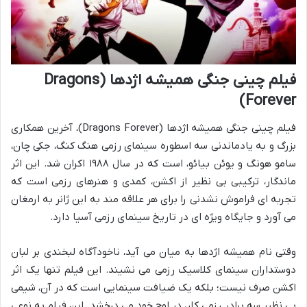
فیلم چینی جنگی همیشه اژدها (Dragons
Forever)
فیلم چینی جنگی همیشه اژدها (Dragons Forever)، آخرین همکاری
بزرگ و به یادماندنی سه اسطوره سینمای رزمی هنگ کنگ، جکی چان،
سامو هونگ و یوئن بیائو، است که در سال ۱۹۸۸ اکران شد. این اثر
ماندگار، ترکیبی بی نظیر از اکشن، کمدی و هنرهای رزمی است که
تجربه ای فراموش نشدنی را برای هر علاقه مند به این ژانر به ارمغان
می آورد و جایگاه ویژه ای در تاریخ سینمای رزمی آسیا دارد.
وقتی نام همیشه اژدها به میان می آید، ناخودآگاه لبخندی بر لبان
دوستداران سینمای کلاسیک رزمی می نشیند. این فیلم تنها یک اثر
اکشن صرف نیست؛ بلکه یک ضیافت سینمایی است که در آن، شیمی
بی نظیر سه برادر رزمی کار، در اوج خود می درخشد. این فیلم به نوعی