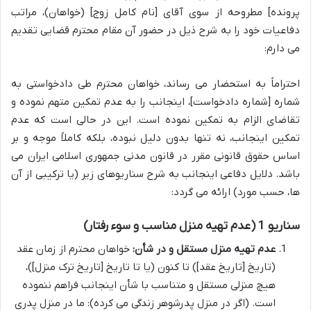
پرونده] مطروحه از سوی آقای [نام کامل زوج] (خواهان)، مراتب
دفاعیات خود را به شرح ذیل در حضور آن مقام محترم قضایی تقدیم
می دارم:
احتراماً به استحضار می رساند، خواهان محترم طی دادخواستی به
شماره [شماره دادخواست]، اینجانب را به عدم تمکین متهم نموده و
تقاضای الزام به تمکین نموده است. این در حالی است که عدم
تمکین اینجانب، نه تنها بدون دلیل نبوده، بلکه کاملاً موجه و بر
اساس حقوق قانونی مقرر در قانون مدنی جمهوری اسلامی ایران می
باشد. دلایل دفاعی اینجانب به شرح سناریوهای زیر (یا ترکیبی از آن
ها، حسب مورد) ارائه می گردد:
سناریو 1 (عدم تهیه منزل مناسب و سوء رفتار)
عدم تهیه منزل مستقل و در شأن:
خواهان محترم از زمان عقد
(تاریخ [تاریخ عقد]) تا کنون (یا تا تاریخ [تاریخ ترک منزل])،
هیچ منزلی مستقل و متناسب با شأن اینجانب فراهم ننموده
است. (اگر در منزل پدرشوهر زندگی می کرده): ما در منزل پدری