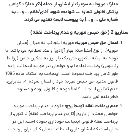
مدارک مربوط به سوء رفتار ایشان، از جمله [ذکر مدارک: گواهی
پزشکی قانونی شماره …، شهادت شهود آقای/خانم … و … به
شماره ملی … و …] به پیوست لایحه تقدیم می گردد.
سناریو 2 (حق حبس مهریه و عدم پرداخت نفقه)
اعمال حق حبس مهریه:
مهریه اینجانب به میزان [میزان
مهریه]، از نوع [مثلاً سکه بهار آزادی] و عندالمطالبه می باشد. با
توجه به اینکه تاکنون حتی یک بار نیز به تمکین خاص (روابط
زناشویی) رضایت نداده ام، و خواهان نیز مهریه اینجانب را به
طور کامل پرداخت ننموده است، اینجانب به استناد ماده 1085
قانون مدنی، حق حبس مهریه خود را اعمال نموده ام. بنابراین،
عدم تمکین اینجانب کاملاً موجه و قانونی بوده و مستوجب
قطع نفقه نمی باشد.
عدم پرداخت نفقه توسط زوج:
علاوه بر عدم پرداخت مهریه،
خواهان محترم از تاریخ [تاریخ عدم پرداخت نفقه] تا کنون، از
پرداخت نفقه قانونی اینجانب خودداری نموده است. این در
حالی است که ایشان دارای استطاعت مالی کافی برای پرداخت