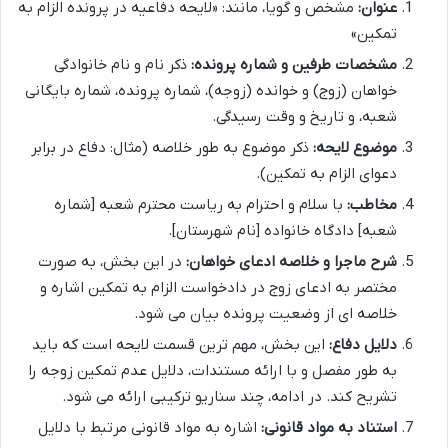
عنوان:
مشخص و گویا، مانند: «لایحه دفاعیه در پرونده الزام به
تمکین»
مشخصات طرفین و شماره پرونده:
ذکر نام و نام خانوادگی
خواهان (زوج) و خوانده (زوجه)، شماره پرونده، شماره بایگانی
شعبه، و تاریخ و وقت رسیدگی.
موضوع لایحه:
ذکر موضوع به طور خلاصه (مثال: دفاع در برابر
دعوای الزام به تمکین).
مخاطب:
با سلام و احترام به ریاست محترم شعبه [شماره
شعبه] دادگاه خانواده [نام شهرستان].
شرح ماجرا و خلاصه ادعای خواهان:
در این بخش، به صورت
مختصر به ادعای زوج در دادخواست الزام به تمکین اشاره و
خلاصه ای از وضعیت پرونده بیان می شود.
دلایل دفاع:
این بخش، مهم ترین قسمت لایحه است که باید
به طور مفصل و با ارائه مستندات، دلایل عدم تمکین زوجه را
تشریح کند. در ادامه، چند سناریو ترکیبی ارائه می شود.
استناد به مواد قانونی:
اشاره به مواد قانونی مرتبط با دلایل