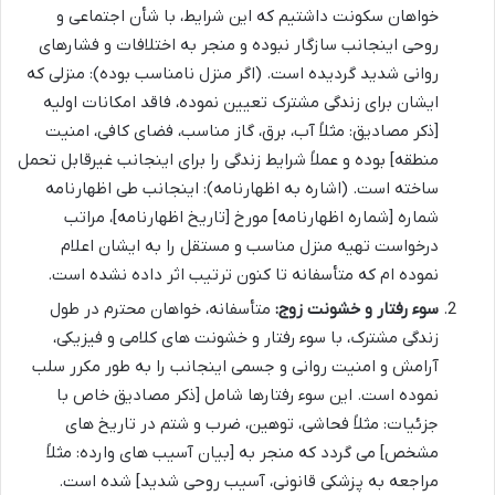
خواهان سکونت داشتیم که این شرایط، با شأن اجتماعی و
روحی اینجانب سازگار نبوده و منجر به اختلافات و فشارهای
روانی شدید گردیده است. (اگر منزل نامناسب بوده): منزلی که
ایشان برای زندگی مشترک تعیین نموده، فاقد امکانات اولیه
[ذکر مصادیق: مثلاً آب، برق، گاز مناسب، فضای کافی، امنیت
منطقه] بوده و عملاً شرایط زندگی را برای اینجانب غیرقابل تحمل
ساخته است. (اشاره به اظهارنامه): اینجانب طی اظهارنامه
شماره [شماره اظهارنامه] مورخ [تاریخ اظهارنامه]، مراتب
درخواست تهیه منزل مناسب و مستقل را به ایشان اعلام
نموده ام که متأسفانه تا کنون ترتیب اثر داده نشده است.
سوء رفتار و خشونت زوج:
متأسفانه، خواهان محترم در طول
زندگی مشترک، با سوء رفتار و خشونت های کلامی و فیزیکی،
آرامش و امنیت روانی و جسمی اینجانب را به طور مکرر سلب
نموده است. این سوء رفتارها شامل [ذکر مصادیق خاص با
جزئیات: مثلاً فحاشی، توهین، ضرب و شتم در تاریخ های
مشخص] می گردد که منجر به [بیان آسیب های وارده: مثلاً
مراجعه به پزشکی قانونی، آسیب روحی شدید] شده است.