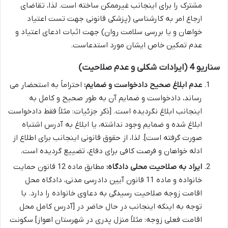
مشترک را برای اینجانب غیرممکن ساخته است. لذا، تقاضای
ارجاع امر به کارشناسی (پزشکی قانونی جهت تست اعتیاد
خواهان و یا بررسی سلامت روان) جهت اثبات ادعای اعتیاد و
عدم تمکین خاص ایشان مورد استدعاست.
سناریو 4 (ایرادات شکلی و عدم صلاحیت)
عدم ابلاغ صحیح دادخواست و ضمایم:
احتراماً به استحضار می
رساند، دادخواست و ضمایم آن به طور صحیح و کامل به
اینجانب ابلاغ نگردیده است. [ذکر جزئیات: مثلاً فقط دادخواست
ابلاغ شده و ضمایم وجود نداشته، یا ابلاغ به آدرس اشتباه
صورت گرفته است]. لذا، از حقوق قانونی اینجانب برای اطلاع از
ادله خواهان و فرصت کافی برای دفاع، تضییع گردیده است.
ایراد به صلاحیت محلی دادگاه:
مطابق ماده 12 قانون حمایت
خانواده و ماده 11 قانون آیین دادرسی مدنی، دادگاه محل
اقامت زوجه صلاحیت رسیدگی به دعاوی خانواده را دارد. با
توجه به اینکه اینجانب در حال حاضر در [آدرس کامل محل
اقامت فعلی زوجه: مثلاً منزل پدری در شهرستان اهواز] سکونت