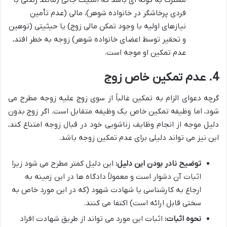
مشترک به گونه ای باشد که امنیت جانی (مانند زندگی با
فردی پرخاشگر در خانواده شوهر)، مالی (عدم تأمین
نیازهای اولیه با وجود تمکن مالی زوج) یا حیثیتی (توهین
و تحقیر توسط اعضای خانواده شوهر) زوجه به خطر افتد،
عدم تمکین او موجه است.
4. عدم تمکین خاص زوج
گرچه دعوای الزام به تمکین غالباً از سوی زوج علیه زوجه مطرح می
شود، اما وظیفه تمکین خاص یک وظیفه متقابل است. اگر زوج بدون
دلیل موجه از انجام وظایف زناشویی خود در قبال زوجه امتناع کند،
این نیز می تواند دلیلی برای عدم تمکین زوجه باشد.
توضیح نادر بودن این دلیل:
این دلیل کمتر مطرح می شود زیرا
اثبات آن دشوار است و معمولاً دادگاه ها در این زمینه به
ارجاع به کارشناسی یا شهادت شهود (که در این مورد خاص به
سختی قابل ارائه است) اکتفا می کنند.
نحوه اثبات:
اثبات این مورد می تواند از طریق شهادت افراد