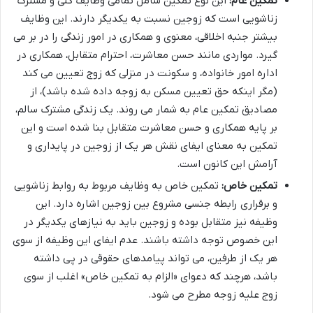
تمکین عام:
این نوع تمکین شامل تمامی وظایف کلی و مشترک
زناشویی است که زوجین نسبت به یکدیگر دارند. این وظایف
بیشتر جنبه اخلاقی، معنوی و همکاری در امور زندگی را در بر می
گیرد. مواردی مانند حسن معاشرت، احترام متقابل، همکاری در
اداره امور خانواده، و سکونت در منزلی که زوج تعیین می کند
(مگر اینکه حق تعیین مسکن به زوجه داده شده باشد)، از
مصادیق تمکین عام به شمار می روند. یک زندگی مشترک سالم،
بر پایه همکاری و حسن معاشرت متقابل بنا شده است و این
تمکین به معنای ایفای نقش هر یک از زوجین در پایداری و
آرامش این کانون است.
تمکین خاص:
تمکین خاص به وظایف مربوط به روابط زناشویی
و برقراری رابطه جنسی مشروع بین زوجین اشاره دارد. این
وظیفه نیز متقابل بوده و زوجین باید به نیازهای یکدیگر در
این خصوص توجه داشته باشند. عدم ایفای این وظیفه از سوی
هر یک از طرفین، می تواند پیامدهای حقوقی در پی داشته
باشد، هرچند که دعوای «الزام به تمکین خاص» اغلب از سوی
زوج علیه زوجه مطرح می شود.