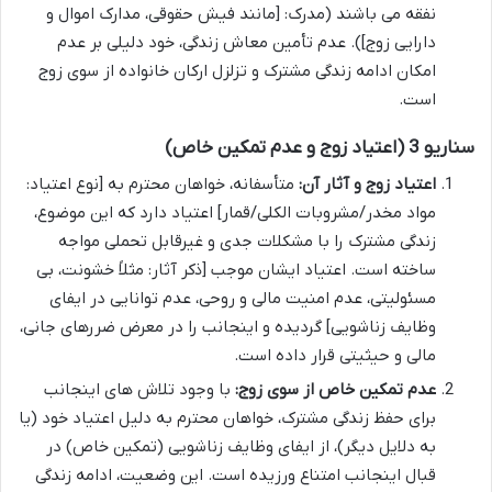
نفقه می باشند (مدرک: [مانند فیش حقوقی، مدارک اموال و
دارایی زوج]). عدم تأمین معاش زندگی، خود دلیلی بر عدم
امکان ادامه زندگی مشترک و تزلزل ارکان خانواده از سوی زوج
است.
سناریو 3 (اعتیاد زوج و عدم تمکین خاص)
اعتیاد زوج و آثار آن:
متأسفانه، خواهان محترم به [نوع اعتیاد:
مواد مخدر/مشروبات الکلی/قمار] اعتیاد دارد که این موضوع،
زندگی مشترک را با مشکلات جدی و غیرقابل تحملی مواجه
ساخته است. اعتیاد ایشان موجب [ذکر آثار: مثلاً خشونت، بی
مسئولیتی، عدم امنیت مالی و روحی، عدم توانایی در ایفای
وظایف زناشویی] گردیده و اینجانب را در معرض ضررهای جانی،
مالی و حیثیتی قرار داده است.
عدم تمکین خاص از سوی زوج:
با وجود تلاش های اینجانب
برای حفظ زندگی مشترک، خواهان محترم به دلیل اعتیاد خود (یا
به دلایل دیگر)، از ایفای وظایف زناشویی (تمکین خاص) در
قبال اینجانب امتناع ورزیده است. این وضعیت، ادامه زندگی