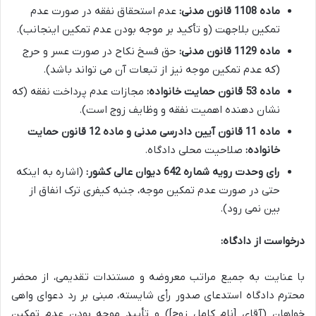
ماده 1108 قانون مدنی:
عدم استحقاق نفقه در صورت عدم
تمکین بلاجهت (و تأکید بر موجه بودن عدم تمکین اینجانب).
ماده 1129 قانون مدنی:
حق فسخ نکاح در صورت عسر و حرج
(که عدم تمکین موجه نیز از تبعات آن می تواند باشد).
ماده 53 قانون حمایت خانواده:
مجازات عدم پرداخت نفقه (که
نشان دهنده اهمیت نفقه و وظایف زوج است).
ماده 11 قانون آیین دادرسی مدنی و ماده 12 قانون حمایت
خانواده:
صلاحیت محلی دادگاه.
رای وحدت رویه شماره 642 دیوان عالی کشور:
(اشاره به اینکه
حتی در صورت عدم تمکین موجه، جنبه کیفری ترک انفاق از
بین نمی رود).
درخواست از دادگاه:
با عنایت به جمیع مراتب معروضه و مستندات تقدیمی، از محضر
محترم دادگاه استدعای صدور رأی شایسته، مبنی بر رد دعوای واهی
خواهان (آقای [نام کامل زوج]) و تأیید موجه بودن عدم تمکین