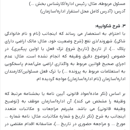
مسئول مربوطه، مثال: رئیس اداره/کارشناس بخش …)
آدرس: (آدرس کامل محل استقرار اداره/سازمان)
۳. شرح شکواییه:
با احترام، به استحضار می رساند که اینجانب (نام و نام خانوادگی
شاکی)، شهروند/ذی نفع (شرح وضعیت خود، مثال: مالک اراضی دارای
پلاک …)، از تاریخ (تاریخ شروع ترک فعل یا اولین پیگیری)، در
خصوص (موضوع دقیق وظیفه که انجام نشده است، مثال: عدم
اجرای صحیح قوانین مربوط به واگذاری اراضی ملی/عدم پاسخگویی
به استعلامات مربوط به پرونده …) با ترک فعل مسئولین/کارمندان
اداره/سازمان (نام اداره/سازمان) مواجه گردیده ام.
بر اساس (ذکر ماده/مواد قانونی، آیین نامه یا بخشنامه مرتبط که
وظیفه را مشخص می کند)، آن اداره/سازمان موظف به (توضیح
وظیفه قانونی) می باشد. علیرغم مراجعات و مکاتبات متعدد
اینجانب به شرح (ذکر تاریخ و شماره مکاتبات، مثال: نامه شماره …
مورخ … و مراجعه حضوری در تاریخ …)، متاسفانه اقدام مقتضی در