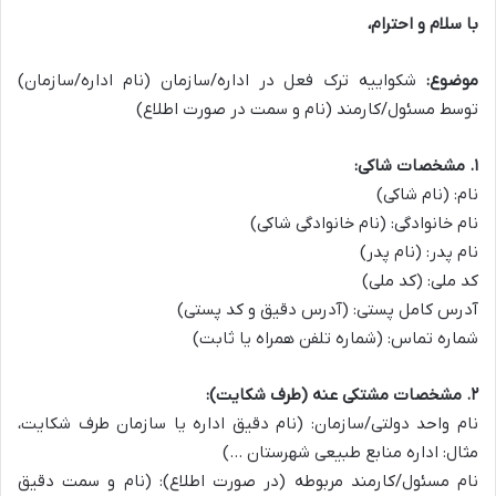
با سلام و احترام،
موضوع:
شکواییه ترک فعل در اداره/سازمان (نام اداره/سازمان)
توسط مسئول/کارمند (نام و سمت در صورت اطلاع)
۱. مشخصات شاکی:
نام: (نام شاکی)
نام خانوادگی: (نام خانوادگی شاکی)
نام پدر: (نام پدر)
کد ملی: (کد ملی)
آدرس کامل پستی: (آدرس دقیق و کد پستی)
شماره تماس: (شماره تلفن همراه یا ثابت)
۲. مشخصات مشتکی عنه (طرف شکایت):
نام واحد دولتی/سازمان: (نام دقیق اداره یا سازمان طرف شکایت،
مثال: اداره منابع طبیعی شهرستان …)
نام مسئول/کارمند مربوطه (در صورت اطلاع): (نام و سمت دقیق