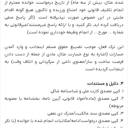
شده، مثال: بیش از سه ماه) از تاریخ درخواست، خوانده محترم از
انجام تکلیف قانونی خود امتناع ورزیده و تاکنون هیچ گونه اقدام
مثبتی در این خصوص صورت نپذیرفته است. (اگر پاسخ منفی
دریافت کرده اید، ذکر کنید: و با ارائه پاسخ غیرمستند/غیرقانونی به
شماره … مورخ … از انجام وظیفه خودداری نموده است).
این ترک فعل، موجب تضییع حقوق مسلم اینجانب و وارد آمدن
خسارات (اشاره به نوع خسارت، مثال: مادی از جمله از دست دادن
فرصت ساخت و ساز/معنوی ناشی از سرگردانی و اتلاف وقت) به
اینجانب گردیده است.
۴. دلایل و مستندات:
۱. کپی مصدق کارت ملی و شناسنامه شاکی
۲. کپی مصدق (ماده/مواد قانونی، آیین نامه، بخشنامه یا مصوبه
مربوطه)
۳. کپی مصدق سند مالکیت/مدرک ذی نفعی
۴. کپی مصدق درخواست/نامه/مکاتبات انجام شده با خوانده (با ذکر