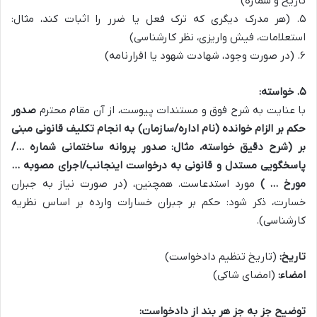
تاریخ و شماره)
۵. (هر مدرک دیگری که ترک فعل یا ضرر را اثبات کند، مثال:
استعلامات، فیش واریزی، نظر کارشناسی)
۶. (در صورت وجود، شهادت شهود یا اقرارنامه)
۵. خواسته:
با عنایت به شرح فوق و مستندات پیوست، از آن مقام محترم
صدور
حکم بر الزام خوانده (نام اداره/سازمان) به انجام تکلیف قانونی مبنی
بر (شرح دقیق خواسته، مثال: صدور پروانه ساختمانی شماره …/
پاسخگویی مستدل و قانونی به درخواست اینجانب/اجرای مصوبه …
مورخ … )
مورد استدعاست. همچنین، (در صورت نیاز به جبران
خسارت، ذکر شود: حکم بر جبران خسارات وارده بر اساس نظریه
کارشناسی).
تاریخ:
(تاریخ تنظیم دادخواست)
امضاء:
(امضای شاکی)
توضیح جز به جز هر بند از دادخواست: