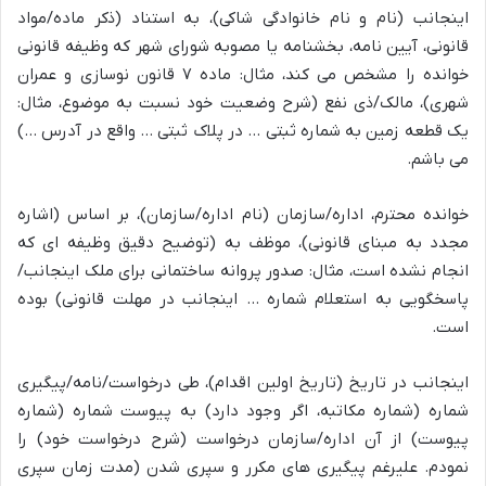
اینجانب (نام و نام خانوادگی شاکی)، به استناد (ذکر ماده/مواد
قانونی، آیین نامه، بخشنامه یا مصوبه شورای شهر که وظیفه قانونی
خوانده را مشخص می کند، مثال: ماده ۷ قانون نوسازی و عمران
شهری)، مالک/ذی نفع (شرح وضعیت خود نسبت به موضوع، مثال:
یک قطعه زمین به شماره ثبتی … در پلاک ثبتی … واقع در آدرس …)
می باشم.
خوانده محترم، اداره/سازمان (نام اداره/سازمان)، بر اساس (اشاره
مجدد به مبنای قانونی)، موظف به (توضیح دقیق وظیفه ای که
انجام نشده است، مثال: صدور پروانه ساختمانی برای ملک اینجانب/
پاسخگویی به استعلام شماره … اینجانب در مهلت قانونی) بوده
است.
اینجانب در تاریخ (تاریخ اولین اقدام)، طی درخواست/نامه/پیگیری
شماره (شماره مکاتبه، اگر وجود دارد) به پیوست شماره (شماره
پیوست) از آن اداره/سازمان درخواست (شرح درخواست خود) را
نمودم. علیرغم پیگیری های مکرر و سپری شدن (مدت زمان سپری