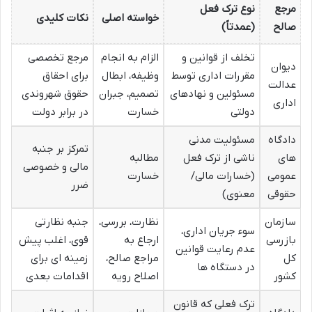
مرجع
نوع ترک فعل
خواسته اصلی
نکات کلیدی
صالح
(عمدتاً)
تخلف از قوانین و
الزام به انجام
مرجع تخصصی
دیوان
مقررات اداری توسط
وظیفه، ابطال
برای احقاق
عدالت
مسئولین و نهادهای
تصمیم، جبران
حقوق شهروندی
اداری
دولتی
خسارت
در برابر دولت
دادگاه
مسئولیت مدنی
تمرکز بر جنبه
های
ناشی از ترک فعل
مطالبه
مالی و خصوصی
عمومی
(خسارات مالی/
خسارت
ضرر
حقوقی
معنوی)
سازمان
نظارت، بررسی،
جنبه نظارتی
سوء جریان اداری،
بازرسی
ارجاع به
قوی، اغلب پیش
عدم رعایت قوانین
کل
مراجع صالح،
زمینه ای برای
در دستگاه ها
کشور
اصلاح رویه
اقدامات بعدی
ترک فعلی که قانون