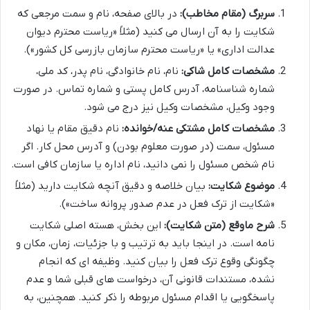
سربرگ (مقام مخاطب):
در بالای صفحه، نام و سمت مرجعی که
شکایت را به آن ارسال می کنید (مثلاً «ریاست محترم دیوان
عدالت اداری» یا «ریاست محترم سازمان بازرسی کل کشور»).
مشخصات کامل شاکی:
نام، نام خانوادگی، نام پدر، کد ملی،
شماره شناسنامه، آدرس کامل پستی و شماره تماس. در صورت
وجود وکیل، مشخصات وکیل نیز درج می شود.
مشخصات کامل مشتکی عنه/خوانده:
نام دقیق مقام یا نهاد
مسئول، سمت (در صورت معلوم بودن) و آدرس محل کار. اگر
نام شخص مسئول را نمی دانید، نام اداره یا سازمان کافی است.
موضوع شکایت:
بیان خلاصه و دقیق آنچه شکایت دارید (مثلاً
«شکایت از ترک فعل در عدم صدور پروانه ساخت»).
شرح ماوقع (متن شکایت):
این بخش، هسته اصلی شکایت
نامه است. در اینجا باید به ترتیب و با جزئیات، زمان، مکان و
چگونگی وقوع ترک فعل را بیان کنید. وظیفه ای که انجام
نشده، مستندات قانونی آن، درخواست های قبلی شما و عدم
پاسخگویی یا اقدام مسئول مربوطه را ذکر کنید. همچنین، به