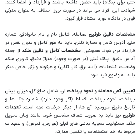
حتی برای بنگاه) باید حضور داشته باشند و قرارداد را امضا کنند.
شهادت این افراد می تواند در صورت بروز اختلاف، به عنوان مدرکی
قوی در دادگاه مورد استناد قرار گیرد.
مشخصات دقیق طرفین
معامله، شامل نام و نام خانوادگی، شماره
ملی، آدرس کامل و شماره تلفن، باید به طور کامل و بدون نقص در
قرارداد درج شود. همچنین،
مشخصات کامل و دقیق ملک
، از جمله
آدرس دقیق، پلاک ثبتی (در صورت وجود)، متراژ دقیق، کاربری ملک،
وضعیت انشعابات (آب، برق، گاز، تلفن) و هرگونه ویژگی خاص دیگر
باید به وضوح قید شود.
تعیین ثمن معامله و نحوه پرداخت
آن، شامل مبلغ کل، میزان پیش
پرداخت، نحوه پرداخت اقساط (اگر وجود دارد)، شماره چک ها و
تاریخ دقیق سررسید آن ها، از دیگر جزئیات مهم است.
تعهدات
طرفین
نیز باید به صورت شفاف مشخص شود، مانند زمان تحویل
ملک، مسئولیت تسویه بدهی های قبلی (عوارض، قبوض)، و تعهدات
مربوط به اخذ استعلامات یا تکمیل مدارک.