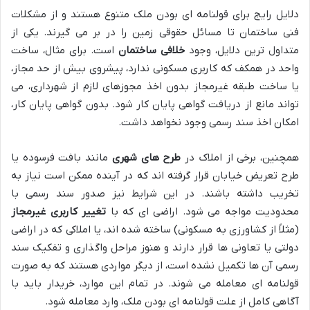
دلایل رایج برای قولنامه ای بودن ملک متنوع هستند و از مشکلات
فنی ساختمان تا مسائل حقوقی زمین را در بر می گیرند. یکی از
متداول ترین دلایل، وجود
خلافی ساختمان
است. برای مثال، ساخت
واحد در همکف که کاربری مسکونی ندارد، پیشروی بیش از حد مجاز،
یا ساخت طبقه غیرمجاز بدون اخذ مجوزهای لازم از شهرداری، می
تواند مانع از دریافت گواهی پایان کار شود. بدون گواهی پایان کار،
امکان اخذ سند رسمی وجود نخواهد داشت.
همچنین، برخی از املاک در
طرح های شهری
مانند بافت فرسوده یا
طرح تعریض خیابان قرار گرفته اند که در آینده ممکن است نیاز به
تخریب داشته باشند. در این شرایط نیز صدور سند رسمی با
محدودیت مواجه می شود. اراضی ای که با
تغییر کاربری غیرمجاز
(مثلاً از کشاورزی به مسکونی) ساخته شده اند، یا املاکی که در اراضی
دولتی یا تعاونی ها قرار دارند و هنوز مراحل واگذاری و تفکیک سند
رسمی آن ها تکمیل نشده است، از دیگر مواردی هستند که به صورت
قولنامه ای معامله می شوند. در تمام این موارد، خریدار باید با
آگاهی کامل از علت قولنامه ای بودن ملک، وارد معامله شود.