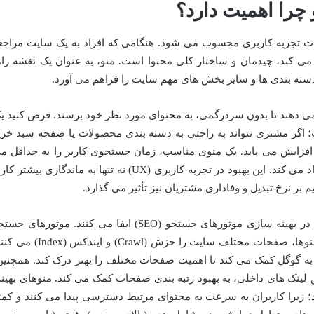
چرا اهمیت دارد؟
ات تجربه کاربری محسوب می شود. هنگامی که افراد به یک سایت مراجع
می کند، چیدمان و ساختار کلی محتوا است. منو، به عنوان یک نقشه راه
ه بندی ها و سایر بخش های مهم سایت را فراهم می آورد.
ه می دهند تا بدون سردرگمی، به محتوای مورد نظر خود برسند. فرض کنید ی
گر مشتری نتواند به راحتی به دسته بندی محصولات یا صفحه سبد خری
افزایش می یابد. یک منوی مناسب، زمان جستجوی کاربر را به حداقل م
رساند و حس رضایت و سهولت را در او ایجاد می کند. این بهبود در تجربه کاربری (UX) نه تنها به ماندگاری بیشتر 
ر نرخ تبدیل و وفاداری مشتریان نیز تأثیر می گذارد.
فراتر از تجربه کاربری، منوها نقش بسزایی در بهینه سازی موتورهای جستجو (SEO) ایفا می کنند. موتورهای 
مانند گوگل، از طریق لینک های موجود در منوها، صفحات مختلف سایت را خزش (Crawl) و ایندکس
ه گوگل کمک می کند تا اهمیت صفحات مختلف را بهتر درک کند. همچنین
بار صفحه (Link Equity) از طریق لینک های داخلی، به بهبود رتبه بندی صفحات کمک می کند. منوهای بهین
را کاهش می دهند؛ زیرا کاربران به سرعت به محتوای مرتبط دسترسی پیدا می کنند و کمت