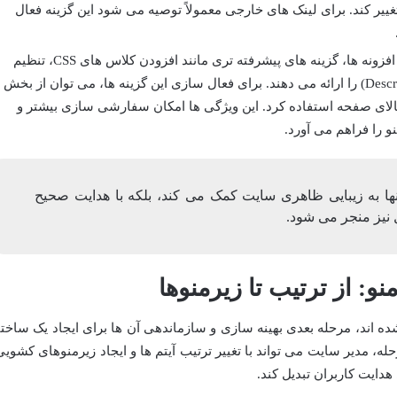
ییر کند. برای لینک های خارجی معمولاً توصیه می شود این گزینه فعال
برخی قالب ها یا افزونه ها، گزینه های پیشرفته تری مانند افزودن کلاس های CSS، تنظیم
روابط لینک (XFN) یا توضیحات (Description) را ارائه می دهند. برای فعال سازی این گزینه ها، می توان از بخش
 صفحه (Screen Options) در بالای صفحه استفاده کرد. این ویژگی ها امکان سفارشی سازی بیشتر و
و را فراهم می آورد.
نها به زیبایی ظاهری سایت کمک می کند، بلکه با هدایت صحیح
ل نیز منجر می شود.
: از ترتیب تا زیرمنوها
ده اند، مرحله بعدی بهینه سازی و سازماندهی آن ها برای ایجاد یک ساختا
ه، مدیر سایت می تواند با تغییر ترتیب آیتم ها و ایجاد زیرمنوهای کشویی
هدایت کاربران تبدیل کند.