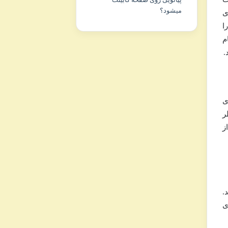
میشود؟
ی
ا
م
.
ی
ر
ز
.
ی