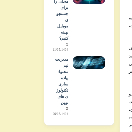
محلی را
برای
جستجو
ه
ی
،
موبایل
بهینه
کنیم؟
ک
11/05/1404
د
مدیریت
ی
تیم
کاربر
محتوا:
پیاده
سازی
تکنولوژ
جستجو
ی های
 (Index) می کنند.
نوین
،
06/05/1404
ه،
ر