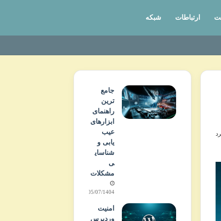
ت
ارتباطات
شبکه
جامع
ترین
راهنمای
ابزارهای
عیب
یابی و
شناسای
ی
مشکلات
05/07/1404
امنیت
وردپرس