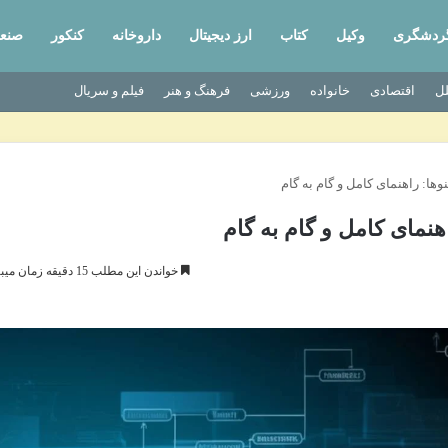
ردشگری
وکیل
کتاب
ارز دیجیتال
داروخانه
کنکور
صنع
لل
اقتصادی
خانواده
ورزشی
فرهنگ و هنر
فیلم و سریال
وها: راهنمای کامل و گام به گام
هنمای کامل و گام به گام
خواندن این مطلب 15 دقیقه زمان میبرد