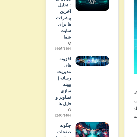
: تحلیل
آخرین
پیشرفت
ها برای
سایت
شما
14/05/1404
افزونه
های
مدیریت
رسانه |
بهینه
سازی
ه
تصاویر و
ف
فایل ها
د
12/05/1404
ه
چگونه
صفحات