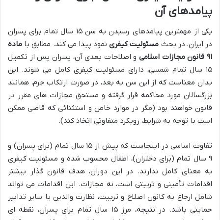
پیامدهای آن
یکی از مهمترین پیامدهای رسیدن به سن ۱۵ سال تمام برای پسران
در ایران، در بحث
مسئولیت کیفری
نمود پیدا می کند. مطابق با
ماده
۹۱ قانون مجازات اسلامی
و اصلاحات بعدی آن، پسران پس از تکمیل
۱۵ سال تمام شمسی، دارای مسئولیت کیفری کامل می شوند. این
بدان معناست که از این سن به بعد، در صورت ارتکاب جرم، همانند
بزرگسالان مورد محاکمه قرار گرفته و مستحق مجازات های مقرر در
قانون خواهند بود (مگر در موارد خاص و استثنائی که قاضی ممکن
است با توجه به شرایط، رویکرد متفاوتی اتخاذ کند).
تفاوت اساسی در اینجاست که پیش از ۱۵ سال تمام (برای پسران) و
۹ سال تمام (برای دختران)، اطفال محسوب شده و مسئولیت کیفری
به معنای کامل ندارند. در این دوران، هدف قانون گذار بیشتر
اقدامات تأمینی و تربیتی است، نه مجازات. این اقدامات می تواند
شامل ارجاع به کانون اصلاح و تربیت، نظارت والدین یا سایر تدابیر
حمایتی باشد. در نتیجه، مرز ۱۵ سال تمام برای پسران، نقطه ای