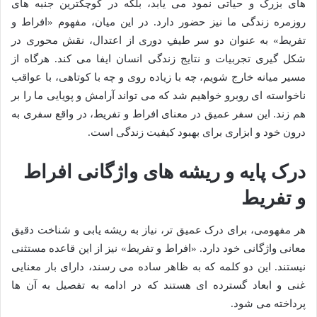
های بزرگ و حیاتی نمود می یابد، بلکه در کوچکترین جنبه های
روزمره زندگی ما نیز حضور دارد. در این میان، مفهوم «افراط و
تفریط» به عنوان دو سر طیفِ دوری از اعتدال، نقش محوری در
شکل گیری تجربیات و نتایج زندگی انسان ایفا می کند. هرگاه از
مسیر میانه خارج شویم، چه با زیاده روی و چه با کوتاهی، با عواقب
ناخواسته ای روبرو خواهیم شد که می تواند آرامش و پویایی ما را بر
هم زند. این سفر عمیق در معنای افراط و تفریط، در واقع سفری به
درون خود و ابزاری برای بهبود کیفیت زندگی است.
درک پایه و ریشه های واژگانی افراط
و تفریط
هر مفهومی، برای درک عمیق تر، نیاز به ریشه یابی و شناخت دقیق
معانی واژگانی خود دارد. «افراط و تفریط» نیز از این قاعده مستثنی
نیستند. این دو کلمه که به ظاهر ساده می رسند، دارای بار معنایی
غنی و ابعاد گسترده ای هستند که در ادامه به تفصیل به آن ها
پرداخته می شود.