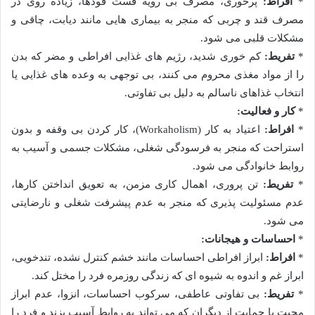
*
افراط:
پرخوری، مصرف بی رویه فست فودها، زیاده روی در
مصرف قند و چربی که منجر به بیماری هایی مانند دیابت، چاقی و
مشکلات قلبی می شود.
*
تفریط:
کم خوری شدید، رژیم های غذایی افراطی و مضر که بدن
را از مواد مغذی محروم می کنند، بی توجهی به وعده های غذایی یا
انتخاب غذاهای ناسالم به دلیل بی تفاوتی.
*
کار و فعالیت:
*
افراط:
اعتیاد به کار (Workaholism)، کار کردن بی وقفه و بدون
استراحت که منجر به فرسودگی شغلی، مشکلات جسمی و آسیب به
روابط خانوادگی می شود.
*
تفریط:
تن پروری، اهمال کاری مزمن، به تعویق انداختن کارها،
عدم مسئولیت پذیری که منجر به عدم پیشرفت شغلی و نارضایتی
می شود.
*
احساسات و هیجانات:
*
افراط:
ابراز افراطی احساسات مانند خشم کنترل نشده، تندخویی،
ابراز غم و اندوه به شیوه ای که زندگی روزمره فرد را مختل کند.
*
تفریط:
بی تفاوتی عاطفی، سرکوب احساسات، انزوا، عدم ابراز
محبت یا حمایت از دیگران که می تواند به روابط آسیب بزند و فرد را