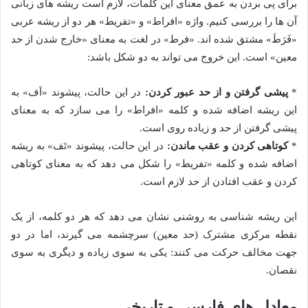
برای پی بردن به عمق معنای این کلمات، لازم است ریشه های زبانی
آن ها را بررسی کنیم. واژه «افراط» و «تفریط» هر دو از ریشه عربی
«فَرَطَ» مشتق شده اند. «فرط» در لغت به معنای «خارج شدن از حد
معین» است. این خروج می تواند به دو شکل باشد:
*
پیشی گرفتن و از حد عبور کردن:
در این حالت، پیشوند «اَف» به
این ریشه اضافه شده و کلمه «افراط» را می سازد که به معنای
پیشی گرفتن از حد و زیاده روی است.
*
کوتاهی کردن و عقب ماندن:
در این حالت، پیشوند «تَف» به ریشه
اضافه شده و کلمه «تفریط» را شکل می دهد که به معنای کوتاهی
کردن و عقب افتادن از حد لازم است.
این ریشه شناسی به روشنی نشان می دهد که هر دو کلمه، از یک
نقطه مرکزی مشترک (حد معین) سرچشمه می گیرند، اما در دو
جهت مخالف حرکت می کنند: یکی به سوی زیاده و دیگری به سوی
نقصان.
معادل های فارسی و تاریخی