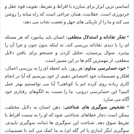
اساسی ترین ابزار برای مبارزه با افراط و تفریط، تقویت قوه عقل و
خردورزی است. عقلانیت، همان چراغی است که راه میانه را روشن
می کند و ما را از تاریکی های جهل و تعصب نجات می دهد:
*
تفکر نقادانه و استدلال منطقی:
انسان باید بیاموزد که هر مسئله
ای را با دیدی نقادانه بررسی کند، نه اینکه بدون چون و چرا آن را
بپذیرد. سوال پرسیدن، تحلیل کردن و جستجو برای یافتن دلایل
منطقی، از مهمترین گام ها در این مسیر است.
*
خود-حسابرسی مداوم:
هر روز، باید لحظه ای را به بررسی اعمال،
افکار و تصمیمات خود اختصاص دهیم. از خود بپرسیم که آیا در انجام
کاری زیاده روی کرده ایم یا کوتاهی؟ آیا می توانستیم بهتر عمل
کنیم؟ این حسابرسی درونی، ما را نسبت به الگوهای رفتاری خود
آگاه می سازد.
*
تشخیص سوگیری های شناختی:
ذهن انسان به دلایل مختلف،
ممکن است دچار خطاهای شناختی شود که او را به سمت افراط یا
تفریط سوق دهد. شناخت این سوگیری ها (مانند سوگیری تاییدی،
سوگیری لنگر اندازی یا اثر گله ای) به ما کمک می کند تا تصمیمات