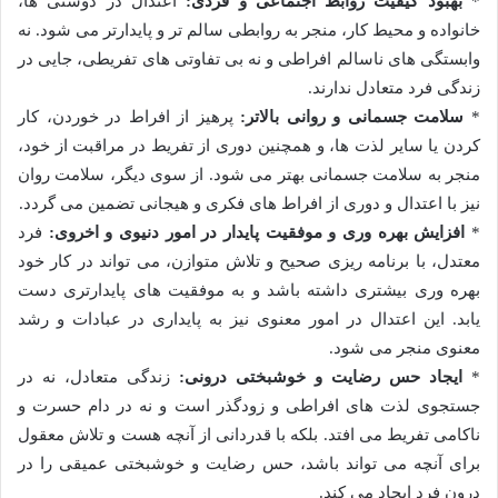
*
بهبود کیفیت روابط اجتماعی و فردی:
اعتدال در دوستی ها،
خانواده و محیط کار، منجر به روابطی سالم تر و پایدارتر می شود. نه
وابستگی های ناسالم افراطی و نه بی تفاوتی های تفریطی، جایی در
زندگی فرد متعادل ندارند.
*
سلامت جسمانی و روانی بالاتر:
پرهیز از افراط در خوردن، کار
کردن یا سایر لذت ها، و همچنین دوری از تفریط در مراقبت از خود،
منجر به سلامت جسمانی بهتر می شود. از سوی دیگر، سلامت روان
نیز با اعتدال و دوری از افراط های فکری و هیجانی تضمین می گردد.
*
افزایش بهره وری و موفقیت پایدار در امور دنیوی و اخروی:
فرد
معتدل، با برنامه ریزی صحیح و تلاش متوازن، می تواند در کار خود
بهره وری بیشتری داشته باشد و به موفقیت های پایدارتری دست
یابد. این اعتدال در امور معنوی نیز به پایداری در عبادات و رشد
معنوی منجر می شود.
*
ایجاد حس رضایت و خوشبختی درونی:
زندگی متعادل، نه در
جستجوی لذت های افراطی و زودگذر است و نه در دام حسرت و
ناکامی تفریط می افتد. بلکه با قدردانی از آنچه هست و تلاش معقول
برای آنچه می تواند باشد، حس رضایت و خوشبختی عمیقی را در
درون فرد ایجاد می کند.