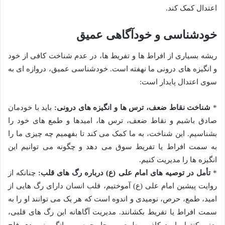
اعتدال کمک کند.
خودشناسی و خودآگاهی عمیق
ریشه بسیاری از افراط ها و تفریط ها، در عدم شناخت کافی از خود
و انگیزه های درونی ما نهفته است. خودشناسی عمیق، دروازه ای به
سوی اعتدال پایدار است:
*
شناخت نقاط ضعف، ترس ها و انگیزه های درونی:
باید با خودمان
صادق باشیم و نقاط ضعف، ترس ها، امیدها و طمع های خود را
بشناسیم. این شناخت، به ما کمک می کند تا بفهمیم چه چیزی ما را
به سمت افراط یا تفریط سوق می دهد و چگونه می توانیم این
انگیزه ها را مدیریت کنیم.
*
تأمل در توصیه های امام علی (ع) درباره رگ های قلب:
چنانکه از
روایت پیشین امام علی (ع) آموختیم، قلب انسان دارای رگ هایی از
امید، طمع، حرص، نومیدی و اندوه است که هر یک می توانند او را به
سمت افراط یا تفریط بکشانند. مدیریت آگاهانه این رگ های قلبی،
یعنی کنترل امید کاذب، طمع بی جا، حرص ویرانگر، نومیدی فلج