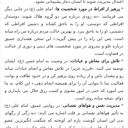
اعتدال مدیریت شوند تا انسان دچار پشیمانی نشود.
*
پرهیز از افراط در مورد شخصیت ها:
امام علی (ع) در جایی دیگر
می فرمایند: «به زودى درباره من دو گروه هلاك شوند: دوستدار
افراطى كه دوستى، او را به ناحق كشاند و دشمن افراطى كه
دشمنى، او را به ناحق ببرد. و بهترين حالت مردم درباره من راه ميانه
است. پس اين راه را در پيش گيريد.» این سخن هشداری عمیق
درباره غلو و تندروی در مورد شخصیت های دینی و دوری از عدالت
در قضاوت است.
*
تلاش برای معاش و عبادات:
در وصیت به امام حسن (ع)، ایشان
توصیه می کنند: «فرزند عزیز! در تلاش معاش و انجام عبادات میانه
رو و معتدل باش و از زیاده روی پرهیز کن و در حدود طاقت و توانت
فعالیت نما تا بتوانی آن را برای همیشه انجام دهی.» این کلام، به ما
می آموزد که حتی در امور معنوی و کسب رزق حلال نیز، پایداری و
دوام، نتیجه میانه روی است.
*
مدیریت نفس و هواهای نفسانی:
در روایتی عمیق، امام علی (ع)
به تأثیر هواهای نفسانی بر قلب اشاره می کنند: «به رگى از رگهاى
بدن اين انسان گوشت پاره اى آويخته كه شگفت انگيزترين عضو
اوست و آن قلب است؛ زيرا كه در آن مايه هاى حكمت و مايه هاى