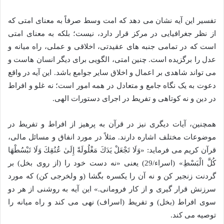
تفسیر این آیه نشان می دهد که امت وسط صرفاً به معنای امتی که
از نظر جغرافیایی در مرکز قرار دارد، نیست؛ بلکه به معنای امتی
است که در تمامی جنبه های عقیدتی، اخلاقی و عملی، راه میانه و
عدل را برگزیده است. چنین امتی، الگویی برای دیگر انسان هاست و
می تواند شاهدی بر اعمال و اخلاق سایر جوامع باشد. این آیه در واقع
دعوت به یک نگاه جامع و متعادل در همه امور است؛ نه غلو و افراط
در دین و نه کوتاهی و تفریط در اجرای دستورات الهی.
همچنین، آیات دیگری نیز در قرآن به پرهیز از افراط و تفریط در
موضوعات مختلف اشاره دارند. مثلاً در مورد انفاق و مسائل مالی،
قرآن کریم می فرماید: «وَلَا تَجْعَلْ یَدَكَ مَغْلُولَةً إِلَىٰ عُنُقِكَ وَلَا تَبْسُطْهَا
كُلَّ الْبَسْطِ» (اسراء/29) یعنی «نه دست خود را (از روی بخل) بر
گردنت زنجیر کن و نه آن را یکسره بگشا (و ولخرجی کن) که مورد
سرزنش قرار گیری و از کار فرومانی.» این آیه به روشنی از هر دو
سوی افراط (بخل) و تفریط (اسراف) نهی می کند و راه میانه را
توصیه می کند.