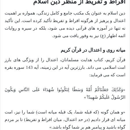
افراط و تفریط از منظر دین اسلام
دین اسلام به عنوان یک مکتب جامع و کامل زندگی، همواره بر اهمیت
اعتدال و پرهیز از هرگونه افراط و تفریط تأکید کرده است. این تأکید
نه تنها در آموزه های قرآنی دیده می شود، بلکه در سیره و روایات
ائمه اطهار (ع) نیز به وفور یافت می شود.
میانه روی و اعتدال در قرآن کریم
قرآن کریم، کتاب هدایت مسلمانان، اعتدال را از ویژگی های بارز
امت اسلامی می داند. بارزترین آیه در این زمینه، آیه 143 سوره بقره
است که می فرماید:
«وَكَذَٰلِكَ جَعَلْنَاكُمْ أُمَّةً وَسَطًا لِتَكُونُوا شُهَدَاءَ عَلَى النَّاسِ وَیكُونَ
الرَّسُولُ عَلَیكُمْ شَهِیدًا ۗ»
«و همان گونه (که قبله شما، یک قبله میانه است) شما را نیز، امت
میانه ای قرار دادیم (در حد اعتدال، میان افراط و تفریط) تا بر مردم
گواه باشید و پیامبر هم بر شما گواه باشد.»