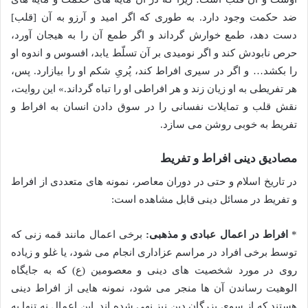
ضد حكمت وجود دارد. به طورى كه اگر اميد و آرزو به آن [قلب]
دست دهد، طمع خوارش گرداند و اگر طمع آن را به هيجان آورد،
حرص نابودش كند و اگر نوميدی بر آن تسلّط يابد، افسوس و اندوه او
را بكشد… و اگر در سيرى افراط كند، پُرىِ شكم او را بيازارد. پس،
هر تفريطى به او زيان زند و هر افراطى او را تباه گرداند.» این روایت،
نقش قلب و تمایلات نفسانی را در سوق دادن انسان به افراط و
تفریط به خوبی روشن می سازد.
مصادیق دینی افراط و تفریط
در تاریخ اسلام و حتی در دوران معاصر، نمونه های متعددی از افراط
و تفریط در مسائل دینی قابل مشاهده است:
*
افراط در اعمال عبادی و مذهبی:
برخی اعمال مانند قمه زنی که
توسط برخی افراد در مراسم عزاداری انجام می شود، یا غلو و زیاده
روی در مورد شخصیت های دینی و معصومین (ع) که به جایگاه
الوهیت رساندن آن ها منجر می شود، نمونه هایی از افراط دینی
هستند که از سوی بزرگان دین نیز نهی شده اند. این اعمال نه تنها به