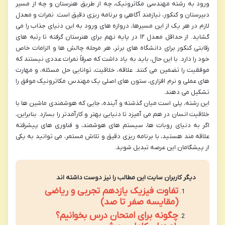
ورود به رشته مهندسی مکاترونیک، چه از طریق هنرستان و چه از مسیر
دبیرستان و کنکور، نیازمند آگاهی و برنامه ریزی دقیق است. نمرات و معدل
لازم در هر یک از این مسیرها، دروازه های ورود به این دنیای جذاب را می
گشاید. از حداقل معدل ۱۲ در پایه نهم برای هنرستان گرفته تا رتبه های
رقابتی کنکور برای دانشگاه های برتر، هر مرحله چالش ها و الزامات خاص
خود را دارد. با این حال، باید به یاد داشت که صرفاً نمرات عددی نیستند که
موفقیت را تضمین می کنند. علاقه، خلاقیت، توانایی حل مسئله، و مهارت
های عملی و نرم افزاری، ستون های اصلی یک مهندس مکاترونیک موفق را
تشکیل می دهند.
این رشته، پلی است میان گذشته و آینده، جایی که هوشمندی ماشین ها با
خلاقیت انسان در هم می آمیزد تا دنیایی بهتر و کارآمدتر را بسازد. بنابراین،
اگر به دنیای روبات ها، سیستم های هوشمند، و فناوری های پیشرفته
علاقه مند هستید، با برنامه ریزی دقیق و تلاش مستمر، می توانید به یکی
از پیشگامان این عرصه تبدیل شوید.
دیگر کاربران سایت این مطالب را نیز دوست داشته اند
تفاوت فیزیک یازدهم تجربی و ریاضی
(مقایسه صفر تا صد)
چگونه برای امتحان درس بخوانیم؟