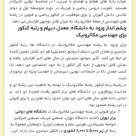
نمرات پایه های هفتم و هشتم با ضریب ۱ در محاسبه نهایی تأثیرگذار
هستند. تقویت دروس ریاضی و فیزیک در دوره متوسطه اول و دوم،
شانس دانش آموزان را برای موفقیت در کنکور ریاضی و قبولی در رشته
های مهندسی از جمله مکاترونیک به میزان قابل توجهی افزایش می دهد.
چشم انداز ورود به دانشگاه: معدل دیپلم و رتبه کنکور
برای مهندسی مکاترونیک
برای ورود به رشته مهندسی مکاترونیک در دانشگاه ها، رتبه کنکور
سراسری و معدل کتبی دیپلم (سوابق تحصیلی) هر دو نقش تعیین کننده
ای ایفا می کنند. تأثیر سوابق تحصیلی در سال های اخیر افزایش یافته و
بخش قابل توجهی از نمره کل کنکور را به خود اختصاص می دهد، لذا
کسب معدل بالا در امتحانات نهایی دبیرستان از اهمیت ویژه ای برخوردار
است.
در زمینه رتبه کنکور، رشته مکاترونیک با توجه به ماهیت بین رشته ای و
جذابیت روزافزون، در دانشگاه های برتر کشور رقابت فشرده ای دارد. بر
اساس داده های سال های اخیر، می توان حدود رتبه های زیر را برای قبولی
در این رشته متصور بود:
برای قبولی در رشته مهندسی مکاترونیک در
دانشگاه های دولتی
برتر تهران
(مانند دانشگاه تهران، صنعتی شریف، صنعتی امیرکبیر،
خواجه نصیرالدین طوسی، علم و صنعت ایران)، داوطلبان معمولاً به
رتبه ای
زیر ۵,۰۰۰ تا ۸,۰۰۰ کشوری
در کنکور سراسری نیاز دارند. این