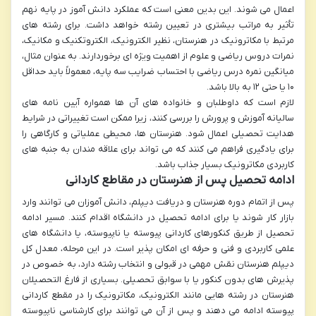
اعمال می شوند. این بدین معنی است که عملکرد دانش آموز در پایه نهم
تأثیر به مراتب بیشتری در تعیین رشته خواهد داشت. برای رشته های
مرتبط با مکاترونیک در هنرستان، نظیر الکترونیک، الکتروتکنیک و مکانیک،
نمرات دروس ریاضی و علوم از اهمیت ویژه ای برخوردارند. به عنوان مثال،
میانگین نمره درس ریاضی با احتساب ضرایب سه پایه، معمولاً باید حداقل
۱۰ یا حتی ۱۲ به بالا باشد.
لازم است که داوطلبان و خانواده های آن ها همواره آیین نامه های
سالیانه آموزش و پرورش را بررسی کنند، زیرا ممکن است تغییراتی در شرایط
هدایت تحصیلی اعمال شود. هنرستان ها، محیطی عملیاتی و کارگاهی را
برای یادگیری فراهم می کنند که می تواند برای علاقه مندان به جنبه های
کاربردی مکاترونیک بسیار جذاب باشد.
ادامه تحصیل پس از هنرستان در مقاطع کاردانی
پس از اتمام دوره هنرستان و دریافت دیپلم، دانش آموزان می توانند وارد
بازار کار شوند یا برای ادامه تحصیل در دانشگاه اقدام کنند. مسیر ادامه
تحصیل از طریق کنکورهای کاردانی پیوسته یا ناپیوسته، یا دانشگاه های
علمی کاربردی و فنی و حرفه ای امکان پذیر است. در این مرحله، معدل کل
دیپلم هنرستان نقش مهمی در قبولی و انتخاب رشته دارد، به خصوص در
پذیرش های بدون کنکور یا با سوابق تحصیلی. بسیاری از فارغ التحصیلان
هنرستان در رشته هایی مانند الکترونیک، مکاترونیک را در مقطع کاردانی
پیوسته ادامه می دهند و پس از آن می توانند برای کارشناسی ناپیوسته