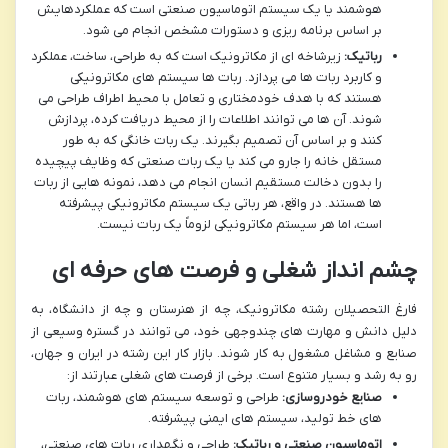
هوشمند یا یک سیستم اتوماسیون صنعتی است که عملکردهایش
بر اساس برنامه ریزی و دستورات مشخص انجام می شود.
رباتیک:
زیرشاخه ای از مکاترونیک است که به طراحی، ساخت، عملکرد
و کاربرد ربات ها می پردازد. ربات ها سیستم های مکاترونیکی
هستند که با هدف خودمختاری و تعامل با محیط اطراف طراحی می
شوند. آن ها می توانند اطلاعات را از محیط دریافت کرده، پردازش
کنند و بر اساس آن تصمیم بگیرند. یک ربات خانگی که به طور
مستقل خانه را جارو می کند یا یک ربات صنعتی که وظایف پیچیده
را بدون دخالت مستقیم انسان انجام می دهد، نمونه هایی از ربات
ها هستند. در واقع، هر رباتی یک سیستم مکاترونیکی پیشرفته
است، اما هر سیستم مکاترونیکی لزوماً یک ربات نیست.
چشم انداز شغلی و فرصت های حرفه ای
فارغ التحصیلان رشته مکاترونیک، چه از هنرستان و چه از دانشگاه، به
دلیل دانش و مهارت های چندوجهی خود، می توانند در گستره وسیعی از
صنایع و مشاغل مشغول به کار شوند. بازار کار این رشته در ایران و جهان،
رو به رشد و بسیار متنوع است. برخی از فرصت های شغلی عبارتند از:
صنایع خودروسازی:
طراحی و توسعه سیستم های هوشمند، ربات
های خط تولید، سیستم های ایمنی پیشرفته.
اتوماسیون صنعتی و رباتیک:
طراحی و نگهداری ربات های صنعتی،