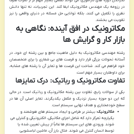
گذراندن دوره های کارآموزی، می تواند نقشی بسیار مهم تر از نمرات صرف
در رزومه یک مهندس مکاترونیک ایفا کند. این تجربیات، نه تنها دانش
نظری را تکمیل می کنند، بلکه توانایی حل مسئله در دنیای واقعی را نیز
تقویت می بخشند.
مکاترونیک در افق آینده: نگاهی به
بازار کار و گرایش ها
رشته مهندسی مکاترونیک به دلیل ماهیت جامع و بین رشته ای خود، در
آستانه تحولات بزرگی قرار دارد و فرصت های بی شماری را برای متخصصان
خود فراهم می کند. شناخت این فرصت ها و تمایز آن با رشته های مشابه،
برای داوطلبان بسیار مهم است.
تفاوت مکاترونیک و رباتیک: درک تمایزها
یکی از سوالات رایج، تفاوت بین رشته مکاترونیک و رباتیک است. در حالی
که این دو حوزه بسیار نزدیک و مکمل یکدیگرند، تمایز اصلی آن ها در
سطح خودمختاری و هدف نهایی سیستم است.
مکاترونیک:
بیشتر بر طراحی و ایجاد سیستم های هوشمند و
یکپارچه تمرکز دارد که شامل اجزای مکانیکی، الکترونیکی و کنترلی می
شوند. ورودی های این سیستم ها غالباً از پیش تعیین شده یا
توسط انسان کنترل می شوند. مثال بارز آن، ماشین لباسشویی