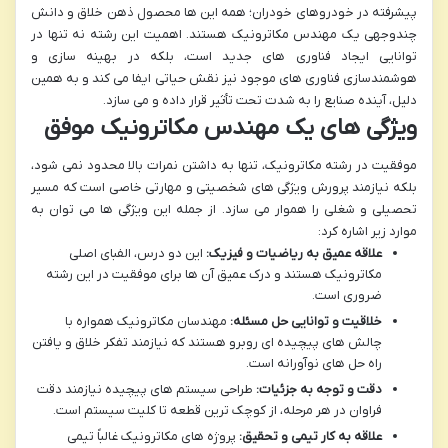
پیشرفته در خودروهای خودران؛ همه این ها محصول ذهن خلاق و دانش
چندوجهی یک مهندس مکاترونیک هستند. اهمیت این رشته نه تنها در
توانایی ایجاد فناوری های جدید است، بلکه در بهینه سازی و
هوشمندسازی فناوری های موجود نیز نقش حیاتی ایفا می کند و به همین
دلیل، آینده صنایع را به شدت تحت تأثیر قرار داده و می سازد.
ویژگی های یک مهندس مکاترونیک موفق
موفقیت در رشته مکاترونیک، تنها به داشتن نمرات بالا محدود نمی شود،
بلکه نیازمند پرورش ویژگی های شخصیتی و مهارتی خاصی است که مسیر
تحصیلی و شغلی را هموار می سازد. از جمله این ویژگی ها می توان به
موارد زیر اشاره کرد:
علاقه عمیق به ریاضیات و فیزیک:
این دو درس، الفبای اصلی
مکاترونیک هستند و درک عمیق آن ها برای موفقیت در این رشته
ضروری است.
خلاقیت و توانایی حل مسئله:
مهندسان مکاترونیک همواره با
چالش های پیچیده ای روبرو هستند که نیازمند تفکر خلاق و یافتن
راه حل های نوآورانه است.
دقت و توجه به جزئیات:
طراحی سیستم های پیچیده نیازمند دقت
فراوان در هر مرحله، از کوچک ترین قطعه تا کلیت سیستم است.
علاقه به کار تیمی و تحقیق:
پروژه های مکاترونیک غالباً تیمی