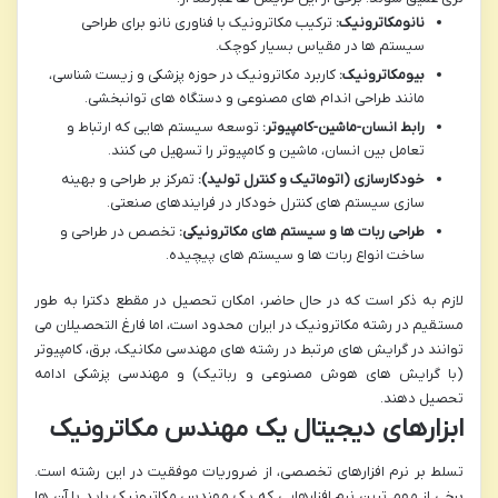
نانومکاترونیک:
ترکیب مکاترونیک با فناوری نانو برای طراحی
سیستم ها در مقیاس بسیار کوچک.
بیومکاترونیک:
کاربرد مکاترونیک در حوزه پزشکی و زیست شناسی،
مانند طراحی اندام های مصنوعی و دستگاه های توانبخشی.
رابط انسان-ماشین-کامپیوتر:
توسعه سیستم هایی که ارتباط و
تعامل بین انسان، ماشین و کامپیوتر را تسهیل می کنند.
خودکارسازی (اتوماتیک و کنترل تولید):
تمرکز بر طراحی و بهینه
سازی سیستم های کنترل خودکار در فرایندهای صنعتی.
طراحی ربات ها و سیستم های مکاترونیکی:
تخصص در طراحی و
ساخت انواع ربات ها و سیستم های پیچیده.
لازم به ذکر است که در حال حاضر، امکان تحصیل در مقطع دکترا به طور
مستقیم در رشته مکاترونیک در ایران محدود است، اما فارغ التحصیلان می
توانند در گرایش های مرتبط در رشته های مهندسی مکانیک، برق، کامپیوتر
(با گرایش های هوش مصنوعی و رباتیک) و مهندسی پزشکی ادامه
تحصیل دهند.
ابزارهای دیجیتال یک مهندس مکاترونیک
تسلط بر نرم افزارهای تخصصی، از ضروریات موفقیت در این رشته است.
برخی از مهم ترین نرم افزارهایی که یک مهندس مکاترونیک باید با آن ها