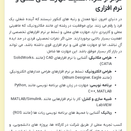
نرم افزاری
در دنیای امروز، تنها معدل و رتبه های کنکور نیستند که آینده شغلی یک
فرد را رقم می زنند. برای موفقیت در رشته ای مانند مکاترونیک، که ماهیتی
عملی و کاربردی دارد، مهارت های عملی و تسلط بر نرم افزارهای تخصصی از
اهمیت بسیار بالایی برخوردارند. حتی اگر نمرات تحصیلی فردی در حد ایده
آل نباشد، اما او مهارت های فنی و نرم افزاری قوی داشته باشد، می تواند
در بازار کار بسیار موفق باشد. این مهارت ها شامل:
طراحی مکانیکی:
آشنایی با نرم افزارهای CAD (مانند SolidWorks،
CATIA)
طراحی الکترونیک:
تسلط بر نرم افزارهای طراحی مدارهای الکترونیکی
(مانند Altium Designer، Eagle)
برنامه نویسی:
مهارت در زبان های برنامه نویسی مانند Python,
C++, MATLAB
شبیه سازی و کنترل:
کار با نرم افزارهایی مانند MATLAB/Simulink،
LabVIEW
رباتیک:
آشنایی با محیط های برنامه نویسی ربات ها (مانند ROS)
کسب تجربه عملی از طریق شرکت در کارگاه ها، پروژه های دانشجویی، و