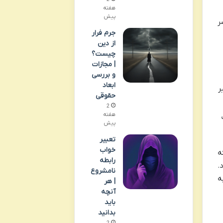
هفته
پیش
ر
جرم فرار
از دین
چیست؟
| مجازات
و بررسی
ابعاد
ر
حقوقی
2
هفته
پیش
تعبیر
خواب
ه
رابطه
.
نامشروع
ه
| هر
آنچه
باید
بدانید