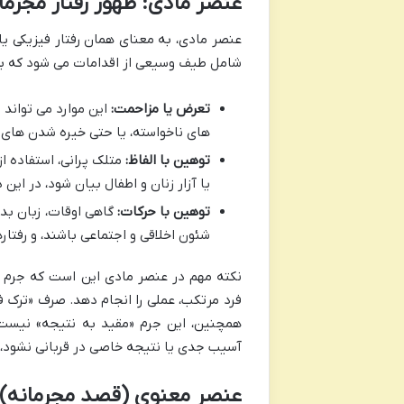
عنصر مادی: ظهور رفتار مجرما
عنصر مادی، به معنای همان رفتار فیزیکی ی
شامل طیف وسیعی از اقدامات می شود که برخی 
تعرض یا مزاحمت:
این موارد می تواند
های ناخواسته، یا حتی خیره شدن های آ
توهین با الفاظ:
متلک پرانی، استفاده ا
یا آزار زنان و اطفال بیان شود، در این 
توهین با حرکات:
گاهی اوقات، زبان بد
شئون اخلاقی و اجتماعی باشند، و رفتا
نکته مهم در عنصر مادی این است که جرم 
فرد مرتکب، عملی را انجام دهد. صرف «ترک ف
همچنین، این جرم «مقید به نتیجه» نیست؛ 
آسیب جدی یا نتیجه خاصی در قربانی نشود،
عنصر معنوی (قصد مجرمانه):