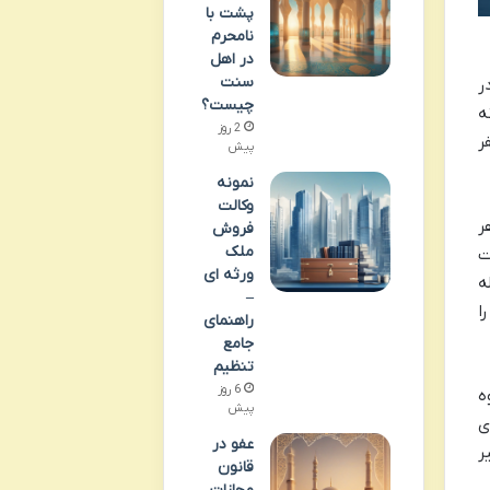
پشت با
نامحرم
در اهل
سنت
ر
چیست؟
ه
2 روز
ر
پیش
نمونه
وکالت
ر
فروش
ملک
ت
ورثه ای
ه
–
ا
راهنمای
جامع
تنظیم
6 روز
ه
پیش
ی
عفو در
ر
قانون