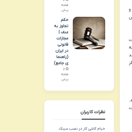
2
هفته
و
پیش
ن
حکم
تجاوز به
عنف |
مجازات
ت
قانونی
ه
در ایران
د
(راهنما
ر
ی جامع)
2
هفته
پیش
.
ت
نظرات کاربران
خیام کاشی کار
در
نصب سینک