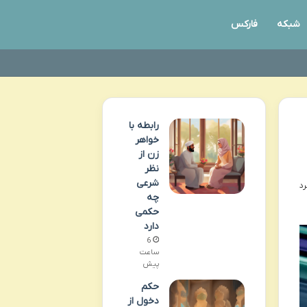
شبکه
فارکس
رابطه با
خواهر
زن از
نظر
شرعی
چه
حکمی
دارد
6
ساعت
پیش
حکم
دخول از