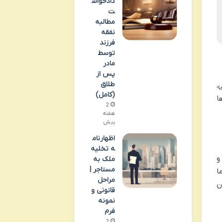
دادخواس
ت
مطالبه
نفقه
فرزند
توسط
مادر
پس از
طلاق
،
(کامل)
ا
2
هفته
پیش
اظهارنام
ه تخلیه
 و
ملک به
مستاجر |
ا
مراحل
ن
قانونی و
نمونه
فرم
2