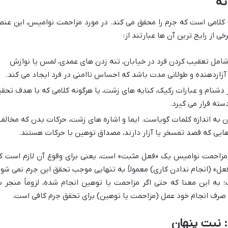
نه
ا کلامی است که جرم را محقق می کند. در مورد مزاحمت نوامیس، این عنص
از رایج ترین آن ها عبارتند از:
 شامل تعقیب کردن فرد در خیابان، تنه زدن های عمدی، لمس یا نوازش
زاردهنده و طولانی مدت باشد که احساس ناامنی در فرد ایجاد می کند.
ز دشنام و عبارات رکیک، کنایه های زشت، یا هرگونه کلامی که با هدف تحقی
دسته قرار می گیرد.
ن به اندازه کلمات گویاست. ایما و اشاره های زشت، حرکات بدن که مخالف
رهایی که قصد تمسخر یا آزار دارند، مصداق توهین با حرکات هستند.
مزاحمت نوامیس یک «فعل مثبت» است، یعنی برای وقوع آن لازم است ک
عل» (انجام ندادن کاری) معمولاً به تنهایی موجب تحقق این جرم نمی شود
به این معنا که حتی اگر مزاحمت یا توهین انجام شده، لزوماً منجر ب
 صرف انجام خود عمل (مزاحمت یا توهین) برای تحقق جرم کافی است.
 نیت پنهان