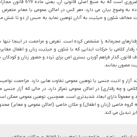
برای درک دقیق تر جرم مزاحمت نوامیس، ضروری است که به منبع اصلی قانونی آن، یعنی ماده 619 ق
ده به وضوح بیان می دارد: «هر کس در اماکن عمومی یا معابر متعرض ی
رکات مخالف شئون و حیثیت به آنان توهین نماید به حبس از دو تا شش ما
 رفتارهای مجرمانه را مشخص کرده است. تعرض و مزاحمت در اینجا تنها ب
رفتار کلامی یا حرکات ایذایی که با شئون و حیثیت زنان و اطفال مغایر
 قانون گذار فراهم آوردن بستری امن برای تردد و حضور زنان و کودکان د
ذیت مصون بمانند.
نند آزار و اذیت جنسی یا توهین عمومی تفاوت هایی دارد. مزاحمت نوامی
امی و چه رفتاری) در اماکن عمومی تمرکز دارد، در حالی که آزار جنسی م
د و معمولاً دارای ابعاد شدیدتری است. همچنین، توهین عمومی ممکن اس
 گروه خاصی (زنان و اطفال) و مکان خاصی (اماکن عمومی و معابر) محدو
یز تبدیل می کند.
6 قانون مجازات اسلامی، تعرض، مزاحمت یا توهین با الفاظ و حرکات مخالف