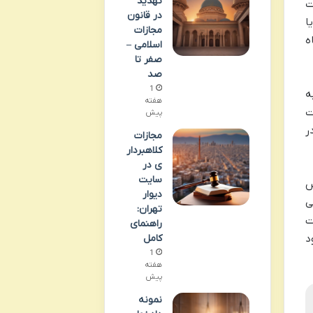
تهدید
انون مجازات
در قانون
ا
مجازات
ه
اسلامی –
صفر تا
صد
1
ه
هفته
ت
پیش
ر
مجازات
کلاهبردار
ی در
سایت
س
دیوار
ی
تهران:
ت
راهنمای
د
کامل
1
هفته
پیش
نمونه