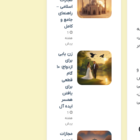
مجازات
اسلامی –
راهنمای
جامع و
کامل
ه
1
 اسلامی،
هفته
پیش
ر
زن یابی
برای
ازدواج: ۱۰
و
گام
ض
قطعی
ی
برای
یافتن
،
همسر
ی
ایده آل
1
هفته
پیش
مجازات