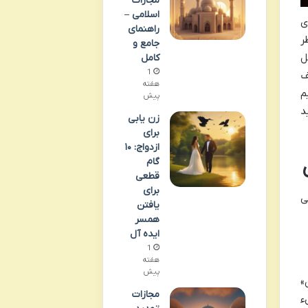
مجازات
اسلامی –
ی
راهنمای
ر
جامع و
ل
کامل
1
ف
هفته
م
پیش
د
زن یابی
برای
ازدواج: ۱۰
گام
قطعی
برای
ی
یافتن
همسر
ایده آل
1
هفته
پیش
»
مجازات
ء