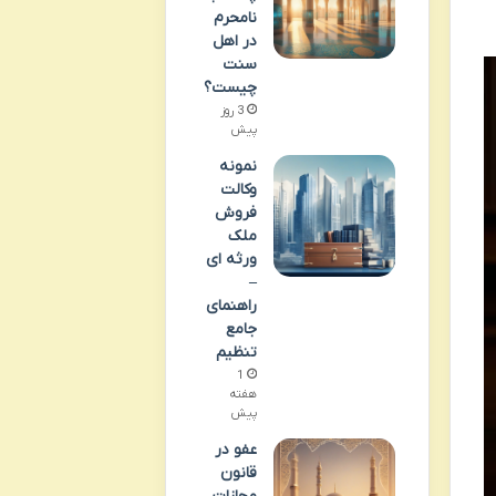
نامحرم
در اهل
سنت
چیست؟
3 روز
پیش
نمونه
وکالت
فروش
ملک
ورثه ای
–
راهنمای
جامع
تنظیم
1
هفته
پیش
عفو در
قانون