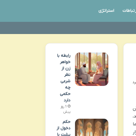
رتباطات
استراتژی
رابطه با
خواهر
زن از
نظر
شرعی
چه
حکمی
دارد
1 روز
ن
پیش
،
حکم
ا
دخول از
ر
پشت با