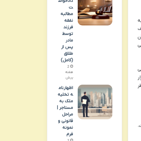
دادخواس
ت
مطالبه
ه
نفقه
فرزند
ف
توسط
ن
مادر
ی
پس از
طلاق
(کامل)
2
ی
هفته
ر
پیش
ر
اظهارنام
ه تخلیه
ملک به
مستاجر |
مراحل
قانونی و
.
نمونه
فرم
2