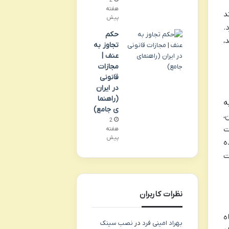
2
هفته
د
پیش
.
حکم
،
تجاوز به
عنف |
مجازات
قانونی
در ایران
(راهنما
ه
ی جامع)
،
2
ت
هفته
پیش
ه
ت
نظرات کاربران
ه
بهراد امینی فرد
در
نصب سینک