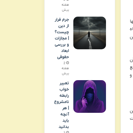
هفته
پیش
جرم فرار
ا
از دین
ه
چیست؟
ن
| مجازات
و بررسی
ابعاد
حقوقی
ن
2
ع
هفته
پیش
و
تعبیر
خواب
رابطه
نامشروع
| هر
ن
آنچه
ت
باید
بدانید