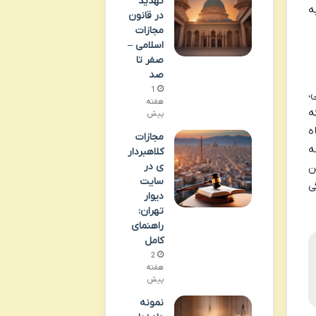
تهدید
ه
در قانون
مجازات
اسلامی –
صفر تا
صد
1
،
هفته
ه
پیش
ه
مجازات
ه
کلاهبردار
ی در
ن
سایت
ی
دیوار
تهران:
راهنمای
کامل
2
هفته
پیش
نمونه