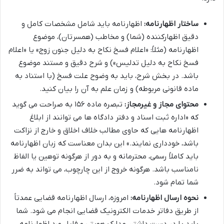
ساختار اظهارنامه:
اظهارنامه باید شامل مشخصات کامل و
دقیق اظهارکننده (شما) و مخاطب (همسرتان)، موضوع
اظهارنامه (مثلاً: «اعلام فسخ نکاح به دلیل جنون زوج» یا «اعلام
فسخ نکاح به دلیل تدلیس») و شرح دقیق و مستند موضوع
باشد. در بخش شرح، باید به وضوح علت فسخ (با استناد به
ماده قانونی مربوطه) و زمان علم به آن را بیان کنید.
محتوای مجاز و غیرمجاز:
تبصره ماده ۱۵۶ به صراحت می گوید
که «اداره ثبت اسناد و دفتر دادگاه ها می توانند از ابلاغ
اظهارنامه هایی که حاوی مطالب خلاف اخلاق و خارج از نزاکت
باشد، خودداری نمایند.» این بدان معناست که زبان اظهارنامه
باید کاملاً رسمی، محترمانه و به دور از هرگونه توهین یا الفاظ
نامناسب باشد. هرگونه خروج از این چارچوب، می تواند به ضرر
شما تمام شود.
نحوه ارسال اظهارنامه:
امروزه، ارسال اظهارنامه قضایی عمدتاً
از طریق دفاتر خدمات الکترونیک قضایی انجام می شود. شما
باید با در دست داشتن مدارک هویتی و فایل ورد اظهارنامه