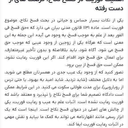
دست رفته
یکی از نکات بسیار حساس و حیاتی در بحث فسخ نکاح، موضوع
فوریت است. ماده ۱۱۳۱ قانون مدنی بیان می دارد که «حق فسخ فی
الفور بعد از علم به موجب فسخ، به وجود می آید». این جمله به این
معنی است که هرگاه یکی از زوجین از وجود عیبی که موجب حق
فسخ می شود، آگاه شود، باید بلافاصله و بدون تأخیر غیرمتعارف،
برای اعمال حق فسخ خود اقدام کند. اگر این فوریت رعایت نشود،
ممکن است حق فسخ از بین برود.
تصور کنید که از وجود یک عیب جدی در همسرتان مطلع می شوید،
اما به دلایل مختلف (شاید تردید، شاید امید به بهبود، یا حتی ترس
از رویارویی)، برای مدت طولانی سکوت می کنید. در این شرایط، ممکن
است دادگاه تصمیم شما برای فسخ نکاح را نپذیرد و معتقد باشد که
فوریت رعایت نشده است. اثبات علم به عیب و رعایت فوریت، یکی
از چالش های اصلی در دعوای فسخ نکاح است. اینجا است که یک
ابزار رسمی مانند اظهارنامه می تواند به کمک ما بیاید و نقش مهمی
در اثبات رعایت فوریت ایفا کند.