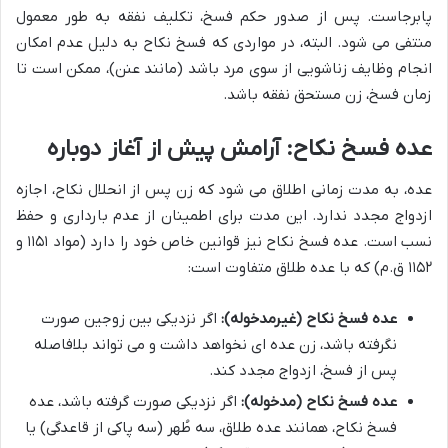
پابرجاست. پس از صدور حکم فسخ، تکلیف نفقه به طور معمول
منتفی می شود. البته، در مواردی که فسخ نکاح به دلیل عدم امکان
انجام وظایف زناشویی از سوی مرد باشد (مانند عنن)، ممکن است تا
زمان فسخ، زن مستحق نفقه باشد.
عده فسخ نکاح: آرامش پیش از آغاز دوباره
عده، به مدت زمانی اطلاق می شود که زن پس از انحلال نکاح، اجازه
ازدواج مجدد ندارد. این مدت برای اطمینان از عدم بارداری و حفظ
نسب است. عده فسخ نکاح نیز قوانین خاص خود را دارد (مواد ۱۱۵۱ و
۱۱۵۲ ق.م) که با عده طلاق متفاوت است:
عده فسخ نکاح (غیرمدخوله):
اگر نزدیکی بین زوجین صورت
نگرفته باشد، زن عده ای نخواهد داشت و می تواند بلافاصله
پس از فسخ، ازدواج مجدد کند.
عده فسخ نکاح (مدخوله):
اگر نزدیکی صورت گرفته باشد، عده
فسخ نکاح، همانند عده طلاق، سه طُهر (سه پاکی از قاعدگی) یا