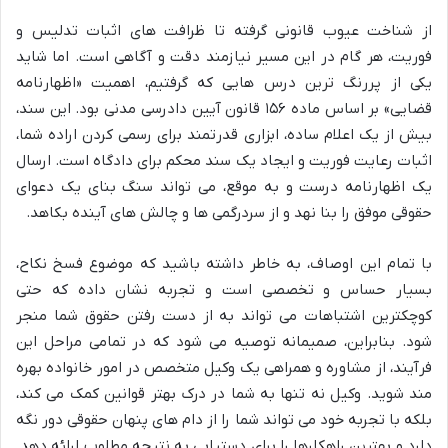
از شناخت عیوب قانونی گرفته تا ظرافت های اثبات تدلیس و
فوریت، هر گام در این مسیر نیازمند دقت و آگاهی است. اما شاید
یکی از پررنگ ترین درس هایی که گرفتیم، اهمیت «اظهارنامه
قضایی» بر اساس ماده ۱۵۶ قانون آیین دادرسی مدنی بود. این سند،
بیش از یک اعلام ساده، ابزاری قدرتمند برای رسمی کردن اراده شما،
اثبات رعایت فوریت و ایجاد یک سند محکم برای دادگاه است. ارسال
یک اظهارنامه درست و به موقع، می تواند سنگ بنای یک دعوای
حقوقی موفق را بنا نهد و از سردرگمی ها و چالش های آینده بکاهد.
با تمام این اوصاف، به خاطر داشته باشید که موضوع فسخ نکاح،
بسیار حساس و تخصصی است و تجربه نشان داده که حتی
کوچکترین اشتباهات می تواند به از دست رفتن حقوق شما منجر
شود. بنابراین، صمیمانه توصیه می شود که در تمامی مراحل این
فرآیند، از مشاوره و همراهی یک وکیل متخصص در امور خانواده بهره
مند شوید. وکیل نه تنها به شما در درک بهتر قوانین کمک می کند،
بلکه با تجربه خود می تواند شما را از دام های پنهان حقوقی دور نگه
دارد و بهترین راهکارها را برای دستیابی به نتیجه مطلوب ارائه دهد.