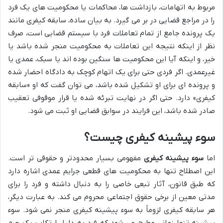
مربوط به اتهامات، بازداشت ها، محاکمات یا محکومیت های یک فرد
را در مراجع قضایی در بر می گیرد. به بیان ساده، سابقه کیفری مانند
یک پرونده جامع از تمام تعاملات فرد با سیستم قضایی است، صرف
نظر از اینکه نتیجه این تعاملات به محکومیت منجر شده باشد یا
خیر، و اینکه آیا این محکومیت ها سنگین بوده اند یا سبک، عمدی یا
غیرعمدی. اگر فردی حتی برای یک اتهام کوچک به دادگاه احضار شده
و پرونده ای برای او تشکیل شده باشد، می توان گفت که او «سابقه
کیفری» دارد. حتی اگر در نهایت تبرئه شده یا قرار موقوفی تعقیب
صادر شده باشد، این فرایند در سوابق قضایی او ثبت می شود.
سوء پیشینه کیفری چیست؟
اما
سوء پیشینه کیفری
مفهومی بسیار محدودتر و حقوقی تر است.
این اصطلاح تنها به محکومیت های قطعی جرایم عمدی اشاره دارد
که طبق قانون، آثار تبعی خاصی را به دنبال داشته و فرد را برای
مدتی معین از برخی حقوق اجتماعی محروم می کند. به عبارت دیگر،
هر سابقه کیفری لزوماً به سوء پیشینه کیفری منجر نمی شود. سوء
پیشینه تنها زمانی مطرح می شود که فرد به دلیل ارتکاب یک جرم