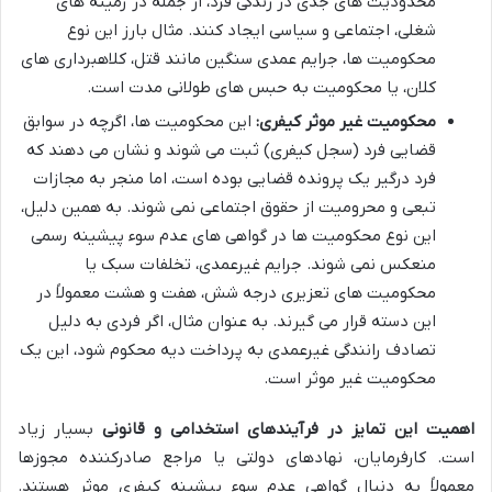
محدودیت های جدی در زندگی فرد، از جمله در زمینه های
شغلی، اجتماعی و سیاسی ایجاد کنند. مثال بارز این نوع
محکومیت ها، جرایم عمدی سنگین مانند قتل، کلاهبرداری های
کلان، یا محکومیت به حبس های طولانی مدت است.
محکومیت غیر موثر کیفری:
این محکومیت ها، اگرچه در سوابق
قضایی فرد (سجل کیفری) ثبت می شوند و نشان می دهند که
فرد درگیر یک پرونده قضایی بوده است، اما منجر به مجازات
تبعی و محرومیت از حقوق اجتماعی نمی شوند. به همین دلیل،
این نوع محکومیت ها در گواهی های عدم سوء پیشینه رسمی
منعکس نمی شوند. جرایم غیرعمدی، تخلفات سبک یا
محکومیت های تعزیری درجه شش، هفت و هشت معمولاً در
این دسته قرار می گیرند. به عنوان مثال، اگر فردی به دلیل
تصادف رانندگی غیرعمدی به پرداخت دیه محکوم شود، این یک
محکومیت غیر موثر است.
اهمیت این تمایز در فرآیندهای استخدامی و قانونی
بسیار زیاد
است. کارفرمایان، نهادهای دولتی یا مراجع صادرکننده مجوزها
معمولاً به دنبال گواهی عدم سوء پیشینه کیفری موثر هستند.