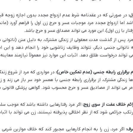
ل:
در صورتی که در عقدنامه شرط عدم ازدواج مجدد بدون اجازه زوجه قی
شد اما ازدواج مجدد مرد موجبات عسر و حرج زن اول را فراهم آورد (مانن
فتار با زن اول)، این مورد می تواند مصداق عسر و حرج باشد.
مرد پس از گذشت مدت معقولی از زندگی مشترک، به دلیل عنن (ناتوانی د
نه ناتوانی جنسی دیگر، نتواند وظایف زناشویی خود را انجام دهد و این ام
واند درخواست طلاق دهد. اثبات این موارد نیز معمولاً نیازمند معاینه 
م برقراری رابطه جنسی (عدم تمکین خاص):
در مواردی که مرد از شروع زندگ
ا زندگی مشترک، از برقراری رابطه جنسی با همسر خود سر باز می زند و ز
امر می تواند از مصادیق عسر و حرج محسوب شود. گواهی پزشکی قانونی د
ائم خلاف عفت از سوی زوج:
اگر مرد رفتارهایی داشته باشد که موجب سل
کب جرائمی شود که از نظر اخلاقی پذیرفته نیستند، زن می تواند با اثبا
رف:
اگر مرد، زن را به انجام کارهایی مجبور کند که خلاف موازین شرعی ی