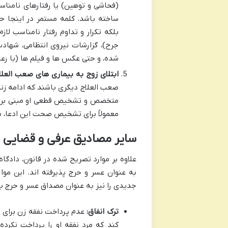
(فحاشی و توهین) یا رفتارهای نامناس
ساخته باشد. کلمه مستمر در اینجا ح
بلکه تکرار و تداوم رفتار نامناسب لا
جرح)، گزارشات نیروی انتظامی، شهاد
شده، و حتی عکس ها و فیلم ها (با رعا
ابتلای زوج به بیماری های صعب العلا
صعب العلاج دیگری باشند که ادامه زن
متخصص و تشخیص قطعی او مبنی بر صعب
معمولاً برای تشخیص صحت این ادعا، مر
سایر مصادیق عرفی و قضایی 
علاوه بر موارد تصریح شده در قانون، دادگا
به عنوان عسر و حرج پذیرفته اند. این موا
جدیدی را نیز به عنوان مصداق عسر و حرج بپذی
ترک انفاق:
عدم پرداخت نفقه زن برای م
کند که مرد نفقه او را پرداخت نکرد