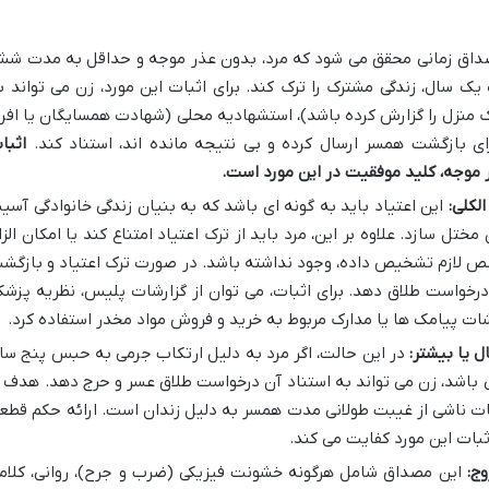
اق زمانی محقق می شود که مرد، بدون عذر موجه و حداقل به مدت ش
 یک سال، زندگی مشترک را ترک کند. برای اثبات این مورد، زن می تواند ب
ک منزل را گزارش کرده باشد)، استشهادیه محلی (شهادت همسایگان یا افرا
ای بازگشت همسر ارسال کرده و بی نتیجه مانده اند، استناد کند.
اثبا
ر موجه، کلید موفقیت در این مورد است.
لکلی:
این اعتیاد باید به گونه ای باشد که به بنیان زندگی خانوادگی آسی
مختل سازد. علاوه بر این، مرد باید از ترک اعتیاد امتناع کند یا امکان الزا
ص لازم تشخیص داده، وجود نداشته باشد. در صورت ترک اعتیاد و بازگش
 درخواست طلاق دهد. برای اثبات، می توان از گزارشات پلیس، نظریه پزشک
ات پیامک ها یا مدارک مربوط به خرید و فروش مواد مخدر استفاده کرد.
یا بیشتر:
در این حالت، اگر مرد به دلیل ارتکاب جرمی به حبس پنج سا
باشد، زن می تواند به استناد آن درخواست طلاق عسر و حرج دهد. هدف ا
شقات ناشی از غیبت طولانی مدت همسر به دلیل زندان است. ارائه حکم قطع
اثبات این مورد کفایت می کند.
ج:
این مصداق شامل هرگونه خشونت فیزیکی (ضرب و جرح)، روانی، کلام