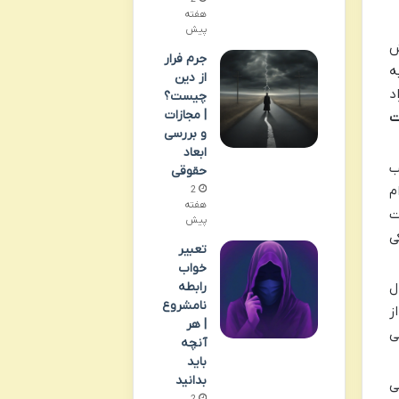
هفته
پیش
ش
جرم فرار
ه
از دین
د
چیست؟
| مجازات
ت
و بررسی
ابعاد
ب
حقوقی
م
2
هفته
ت
پیش
ی
تعبیر
خواب
رابطه
ل
نامشروع
ز
| هر
ی
آنچه
باید
بدانید
ی