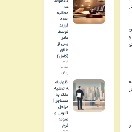
دادخواس
ر
ت
مطالبه
نفقه
فرزند
ن
توسط
و
مادر
پس از
ی
طلاق
(کامل)
2
هفته
پیش
ه
اظهارنام
ه تخلیه
ل
ملک به
مستاجر |
مراحل
قانونی و
نمونه
و
فرم
2