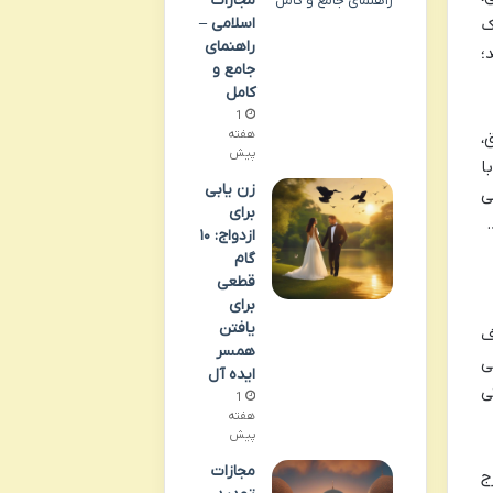
مجازات
اسلامی –
ک
راهنمای
؛
جامع و
کامل
1
هفته
،
پیش
ا
زن یابی
ی
برای
ازدواج: ۱۰
گام
قطعی
برای
یافتن
ف
همسر
ی
ایده آل
ی
1
هفته
پیش
مجازات
رج