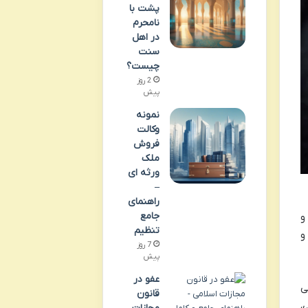
پشت با
نامحرم
در اهل
سنت
چیست؟
2 روز
پیش
نمونه
وکالت
فروش
ملک
ورثه ای
–
راهنمای
جامع
و
تنظیم
شده و
7 روز
پیش
عفو در
ی
قانون
،