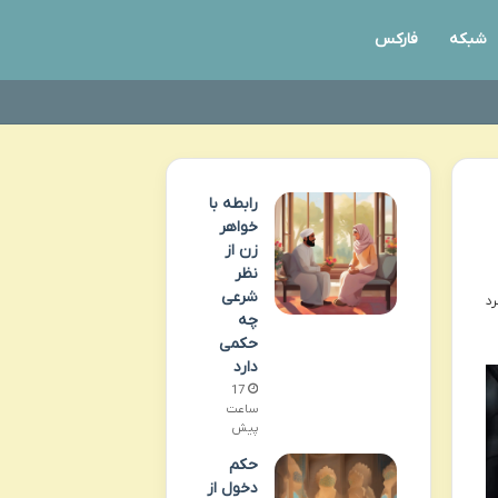
شبکه
فارکس
رابطه با
خواهر
زن از
نظر
شرعی
چه
حکمی
دارد
17
ساعت
پیش
حکم
دخول از