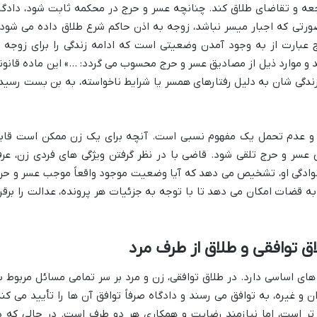
جعه و تقاضای طلاق کند. چنانچه عسر و حرج در محکمه ثابت شود، دادگا
 صورتی که اجبار میسر نباشد، زوجه به اذن حاکم شرع طلاق داده می شود.
ج عبارت از به وجود آمدن وضعیتی است که ادامه زندگی را برای زوجه ب
 موارد ذیل از مصادیق عسر و حرج محسوب می گردد: …» این ماده قانون
زندگی شان به دلیل رفتارهای همسر یا شرایط ناخواسته، به بن بست رسید
ت و عدم تحمل یک مفهوم نسبی است. آنچه برای یک زن ممکن است قاب
 عسر و حرج تلقی شود. قاضی با در نظر گرفتن ویژگی های فردی زن، عر
وادگی او، تشخیص می دهد که آیا وضعیت موجود واقعاً موجب عسر و حر
به قضات امکان می دهد تا با توجه به جزئیات هر پرونده، عدالت را برقرا
ق توافقی و طلاق از طرف مرد
های اساسی دارد. در طلاق توافقی، زن و مرد بر سر تمامی مسائل مربوط ب
 و غیره، به توافق می رسند و دادگاه صرفاً توافق آن ها را تأیید می کند
 تر است، اما نیازمند رضایت و همکاری هر دو طرف است. در حالی که د