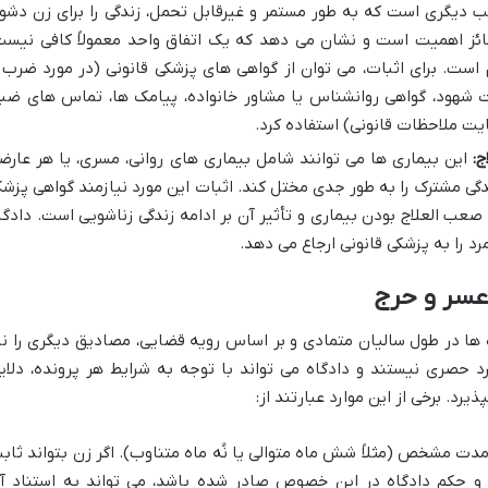
ب دیگری است که به طور مستمر و غیرقابل تحمل، زندگی را برای زن دشوا
ائز اهمیت است و نشان می دهد که یک اتفاق واحد معمولاً کافی نیست
زم است. برای اثبات، می توان از گواهی های پزشکی قانونی (در مورد ضرب 
ت شهود، گواهی روانشناس یا مشاور خانواده، پیامک ها، تماس های ضب
یت ملاحظات قانونی) استفاده کرد.
ج:
این بیماری ها می توانند شامل بیماری های روانی، مسری، یا هر عارض
دگی مشترک را به طور جدی مختل کند. اثبات این مورد نیازمند گواهی پزش
 العلاج بودن بیماری و تأثیر آن بر ادامه زندگی زناشویی است. دادگا
د را به پزشکی قانونی ارجاع می دهد.
عسر و حرج
ه ها در طول سالیان متمادی و بر اساس رویه قضایی، مصادیق دیگری را نی
رد حصری نیستند و دادگاه می تواند با توجه به شرایط هر پرونده، دلای
رد. برخی از این موارد عبارتند از:
دت مشخص (مثلاً شش ماه متوالی یا نُه ماه متناوب). اگر زن بتواند ثاب
ه و حکم دادگاه در این خصوص صادر شده باشد، می تواند به استناد آ