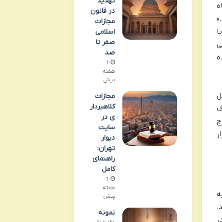
تهدید
ه
در قانون
»
مجازات
ا
اسلامی –
صفر تا
ی
صد
ه
1
هفته
پیش
ل
مجازات
کلاهبردار
ف
ی در
ج
سایت
ر
دیوار
تهران:
راهنمای
کامل
1
هفته
ه
پیش
.
نمونه
ر