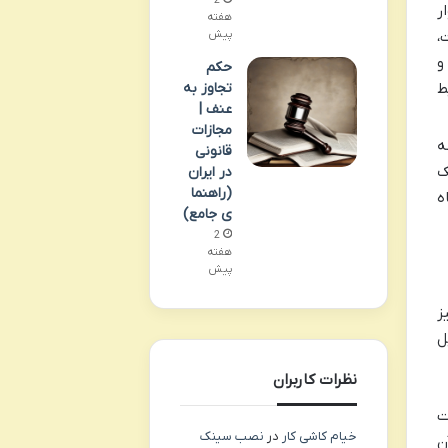
2
ر
هفته
،
پیش
و
حکم
ط
تجاوز به
عنف |
مجازات
ه
قانونی
ک
در ایران
(راهنما
ه
ی جامع)
2
هفته
پیش
ز
ل
نظرات کاربران
ت
خیام کاشی کار
در
نصب سینک
ن