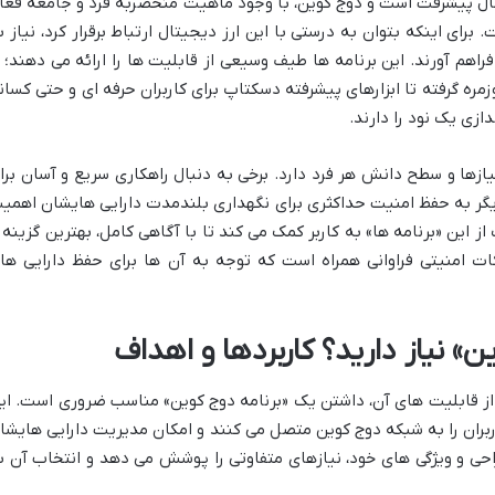
حال پیشرفت است و دوج کوین، با وجود ماهیت منحصربه فرد و جامعه فعا
 برای اینکه بتوان به درستی با این ارز دیجیتال ارتباط برقرار کرد، نیاز ب
فراهم آورند. این برنامه ها طیف وسیعی از قابلیت ها را ارائه می دهند؛ ا
ره گرفته تا ابزارهای پیشرفته دسکتاپ برای کاربران حرفه ای و حتی کسان
ازی یک نود را دارند.
ازها و سطح دانش هر فرد دارد. برخی به دنبال راهکاری سریع و آسان برا
یگر به حفظ امنیت حداکثری برای نگهداری بلندمدت دارایی هایشان اهمی
 این «برنامه ها» به کاربر کمک می کند تا با آگاهی کامل، بهترین گزینه ر
کات امنیتی فراوانی همراه است که توجه به آن ها برای حفظ دارایی ها
ن» نیاز دارید؟ کاربردها و اهداف
ی از قابلیت های آن، داشتن یک «برنامه دوج کوین» مناسب ضروری است. ای
اربران را به شبکه دوج کوین متصل می کنند و امکان مدیریت دارایی هایشا
طراحی و ویژگی های خود، نیازهای متفاوتی را پوشش می دهد و انتخاب آن ب