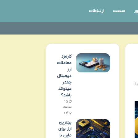
ور
صنعت
ارتباطات
کارمزد
معاملات
ارز
دیجیتال
چقدر
میتواند
باشد؟
15
ساعت
پیش
بهترین
ارز برای
ماین با