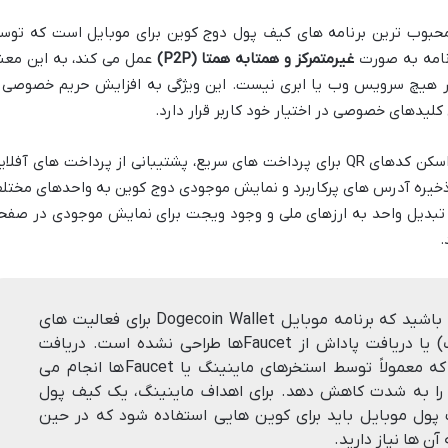
قدیمی ترین و محبوب ترین برنامه های کیف پول دوج کوین برای موبایل است که توس
نامه به صورت
غیرمتمرکز و همتابه همتا (P2P)
عمل می کند، به این معن
 در هیچ سرویس وب یا ابری نیست. این ویژگی به افزایش حریم خصوصی 
کلیدهای خصوصی در اختیار خود کاربر قرار دارد.
ویژگی های مهم این کیف پول شامل امکان اسکن کدهای QR برای پرداخت های سریع، پشتیبانی از پرداخت های آفل
 ذخیره آدرس های پرکاربرد و نمایش موجودی دوج کوین به واحدهای مختل
ن قابلیت تبدیل واحد به ارزهای ملی و وجود ویجت برای نمایش موجودی در صفح
.
بسیار مهم است به خاطر داشته باشید که برنامه موبایل Dogecoin Wallet برای فعالیت های
سنگین مانند استخراج (ماینینگ) یا دریافت پاداش از Faucetها طراحی نشده است. دریافت
تعداد زیادی تراکنش های بزرگ، که معمولاً توسط استخرهای ماینینگ یا Faucetها انجام می
را به شدت کاهش دهد. برای اهداف ماینینگ، یک کیف پول
ول موبایل باید برای کوین هایی استفاده شود که در حین
ن ها نیاز دارید.