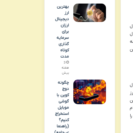
بهترین
ارز
دیجیتال
ارزان
ل
برای
ل
سرمایه
ه
گذاری
ن
کوتاه
مدت
3
هفته
پیش
چگونه
ل
دوج
ز
کوین با
ن
گوشی
موبایل
م
استخراج
ا
کنیم؟
(راهنما
ی جامع)