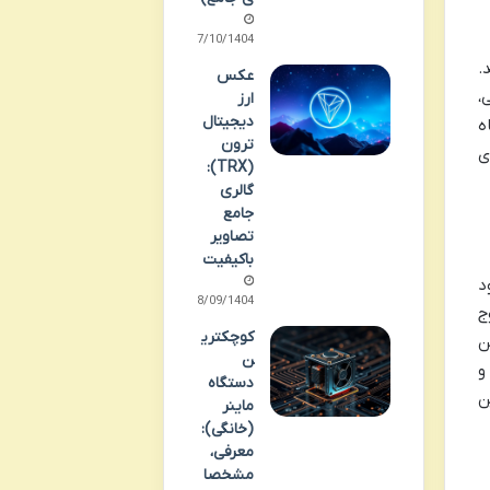
07/10/1404
.
عکس
،
ارز
دیجیتال
ه
ترون
ی
(TRX):
گالری
جامع
تصاویر
باکیفیت
د
08/09/1404
ی شبکه دوج
کوچکتری
ن
ن
و
دستگاه
ن
ماینر
(خانگی):
معرفی،
مشخصا