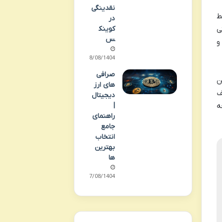
نقدینگی
ط
در
ی
کوینک
س
و
18/08/1404
صرافی
این
های ارز
ف
دیجیتال
ه
|
راهنمای
جامع
انتخاب
بهترین
ها
17/08/1404