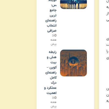
کوینک
ل
س:
ه
جامع
ز
ترین
ی
راهنمای
انتخاب
صرافی
3
ی
هفته
ت
پیش
ا
رابطه
ی
هش و
بیت
کوین –
راهنمای
کامل
درک
عملکرد و
ن
اهمیت
ن
3
ه
هفته
پیش