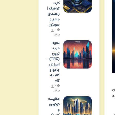
کارت
گرافیک |
راهنمای
جامع و
سودآور
1 روز
پیش
نحوه
خرید
ترون
(TRX) –
آموزش
جامع و
گام به
گام
4 روز
ن
پیش
ه
مقایسه
کوکوین
و