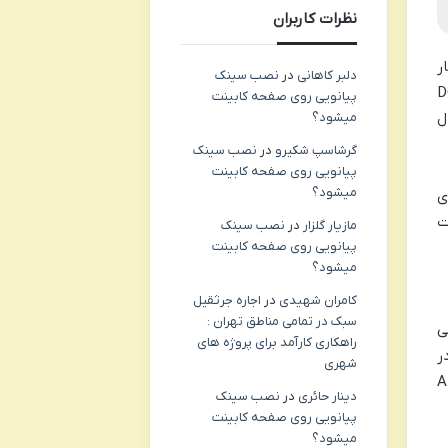
نظرات کاربران
ر
دلبر کاهانی
در
نصب سینک
 کارمزد برای هر تراکنش ۱ DOGE
پیانویی روی صفحه کابینت
ل
میشود؟
گرشاسپ شکیرو
در
نصب سینک
پیانویی روی صفحه کابینت
میشود؟
ی
ت
مازیار گلزار
در
نصب سینک
پیانویی روی صفحه کابینت
میشود؟
کامران شهیدی
در
اجاره جرثقیل
سبک در تمامی مناطق تهران :
ی
راهکاری کارآمد برای پروژه های
ر
شهری
Atomic Walle
دینار حائری
در
نصب سینک
پیانویی روی صفحه کابینت
میشود؟