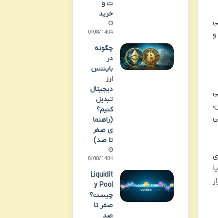
ت و
خرید
ی
20/08/1404
و
چگونه
در
بایننس
ارز
دیجیتال
ی
تبدیل
،
کنیم؟
ی
(راهنما
ی صفر
تا صد)
ش لحظه ای
18/08/1404
ا
Liquidit
ر
y Pool
چیست؟
صفر تا
صد