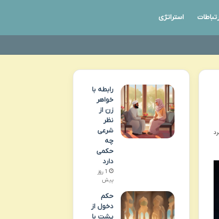
رتباطات
استراتژی
رابطه با
خواهر
زن از
نظر
شرعی
چه
حکمی
دارد
1 روز
پیش
حکم
دخول از
پشت با