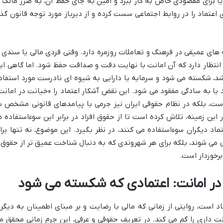
 یا برای مقصودی خاص به کار ببرد و امین به جای حفظ آن، به ضرر مالک ا
اعتماد را در روابط اجتماعی سست کرده و از دیرباز مورد توجه قانون گذا
 های عمیقی در فرهنگ و تعاملات روزمره دارد. وقتی فردی مالی یا سندی ر
انتظار دارد که آن امانت با نهایت دقت و صداقت حفظ شود. اما گاهی ای
شد، شکسته می شود و سرمایه یا دارایی به شیوه ای نادرست مورد استفاد
یا به سادگی مفقود می شود. این نقض آشکار اعتماد را «خیانت در امانت
 است، بلکه در نظام حقوقی ایران نیز جرمی با پیامدهای قانونی مشخص ب
 این زمینه، تلاش کرده است تا از حقوق افراد در برابر این سوءاستفاده ه
ماد دیگران سوءاستفاده می کنند، در نظر بگیرد. این موضوع، نه تنها برا
ی می شوند، بلکه برای هر شهروندی که به دنبال شناخت عمیق تر از حقوق 
رخوردار است.
در امانت: اعتمادی که شکسته می شود
 است، روایتی از زمانی که مالی با رضایت و بر مبنای اطمینان به دیگر
نت داری را گم می کند. در تعریف حقوقی و عرفی، این جرم زمانی محقق م