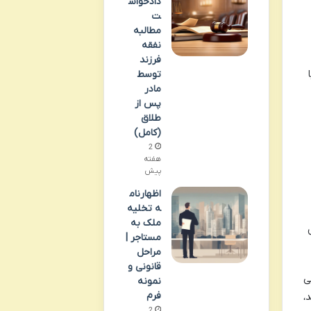
دادخواس
ت
مطالبه
نفقه
فرزند
توسط
مادر
پس از
طلاق
(کامل)
2
هفته
پیش
اظهارنام
ه تخلیه
ملک به
مستاجر |
مراحل
قانونی و
ی
نمونه
فرم
،
2