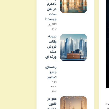
نامحرم
در اهل
سنت
چیست؟
3 روز
پیش
نمونه
وکالت
فروش
ملک
ورثه ای
–
راهنمای
جامع
تنظیم
1
هفته
پیش
عفو در
ی
قانون