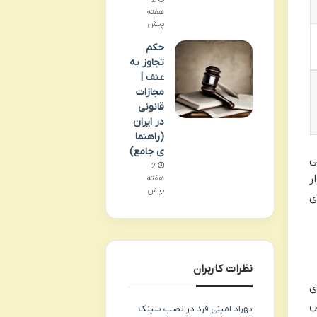
2
هفته
پیش
حکم
تجاوز به
عنف |
مجازات
قانونی
در ایران
(راهنما
ی جامع)
ی
2
ر
هفته
پیش
ی
نظرات کاربران
ی
ن
بهراد امینی فرد
در
نصب سینک