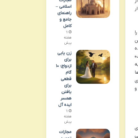
مجازات
ز
اسلامی –
ر
راهنمای
جامع و
کامل
ا
1
هفته
ن
پیش
ه
زن یابی
»
برای
ه
ازدواج: ۱۰
ا
گام
قطعی
ی
برای
و
یافتن
همسر
ایده آل
1
هفته
پیش
ی
مجازات
ی