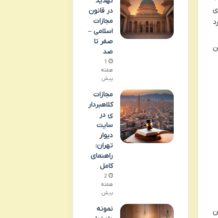
تهدید
ی
در قانون
مجازات
د
اسلامی –
صفر تا
ن
صد
1
هفته
پیش
مجازات
کلاهبردار
ی در
سایت
دیوار
تهران:
راهنمای
کامل
2
هفته
پیش
نمونه
ن