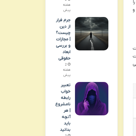
ا
هفته
و
پیش
جرم فرار
از دین
چیست؟
| مجازات
و بررسی
ت
ابعاد
ت
حقوقی
ی
2
هفته
پیش
تعبیر
خواب
رابطه
نامشروع
| هر
آنچه
باید
بدانید