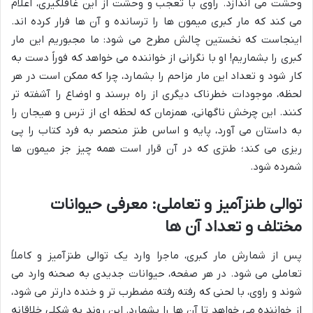
وحشت می اندازد. راوی با تعجب و وحشت از این غافلگیری، اعلام
می کند که مار کبری میمون ها را ترسانده و آن ها فرار کرده اند.
اینجاست که نخستین چالش مطرح می شود: ما مجبوریم این مار
کبری را بشماریم! او با نگرانی از خواننده می خواهد که فوراً دست به
کار شود و تعداد این مار مزاحم را بشمارد، چرا که ممکن است در هر
لحظه، موجودات خطرناک دیگری از راه برسند و اوضاع را آشفته تر
کنند. این چرخش ناگهانی، همزمان که لحظه ای از ترس و هیجان را
به داستان می آورد، پایه و اساس طنز منحصر به فرد کتاب را پی
ریزی می کند؛ طنزی که در آن قرار است همه چیز جز میمون ها
شمرده شود.
توالی طنزآمیز و تعاملی: معرفی حیوانات
مختلف و تعداد آن ها
پس از شمارش مار کبری، ماجرا وارد یک توالی طنزآمیز و کاملاً
تعاملی می شود. در هر صفحه، حیوانات جدیدی به صحنه وارد می
شوند و راوی، با لحنی که رفته رفته مضطرب تر و خنده دارتر می شود،
از خواننده می خواهد تا آن ها را بشمارد. این روند به شکلی خلاقانه