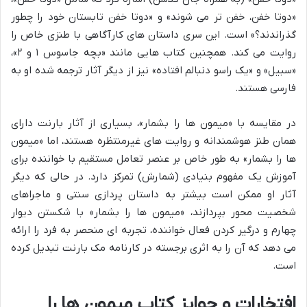
«دوتا خفن، خفن تر می شوند» و «دوتا خفن تابستان خود را چطور
گذراندند؟» است. این سری داستان های کارآگاهی با طنزی خاص را
روایت می کند. همچنین کتاب هایی مانند «بچه جاسوس ۱ و ۲»،
«سبیل» و «یک راسو دنبالم افتاده» نیز از دیگر آثار ترجمه شده او به
فارسی هستند.
در مقایسه با «میمون ها را بشمار»، بسیاری از آثار بارنت دارای
همان طنز هوشمندانه و روایت های غیرمنتظره هستند، اما «میمون
ها را بشمار» به طور خاص بر عنصر تعامل مستقیم با خواننده برای
آموزش یک مفهوم بنیادی (شمارش) تمرکز دارد. در حالی که دیگر
آثار او ممکن است بیشتر به داستان پردازی سنتی و ماجراهای
شخصیت محور بپردازند، «میمون ها را بشمار» با شکستن دیوار
چهارم و درگیر کردن فعال خواننده، تجربه ای منحصر به فرد را ارائه
می دهد که آن را به اثری برجسته در کارنامه مک بارنت تبدیل کرده
است.
افتخارات و جوایز کتاب میمون ها را