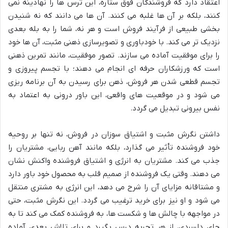
اعتقاد دارد که فروشندگان فوق ستاره، این ترس ها را نهادینه نمی
کنند، بلکه بر آن ها غلبه می کنند. آن ها می دانند که نه شنیدن
بخشی طبیعی از فرآیند فروش است و هر نه، شما را به بله بعدی
نزدیک تر می کند. با خودباوری و تصویرسازی ذهنی مثبت، آن ها خود
را برای موفقیت آماده می سازند. تصور موفقیت، مانند تمرین ذهنی
است که ورزشکاران حرفه ای انجام می دهند؛ با تجسم پیروزی و
تجسم قطعی شدن هر فروش، ذهن برای رسیدن به آن برنامه ریزی
می شود و در موقعیت های واقعی، این باور درونی به اعتماد به
نفس بیرونی تبدیل می گردد.
داشتن نگرش مثبت و اشتیاق سوزان در فروش، نه تنها بر روحیه
خود فروشنده تأثیر می گذارد، بلکه مانند آهن ربایی، مشتریان را
جذب می کند. مشتریان به انرژی و اشتیاق فروشنده واکنش نشان
می دهند. وقتی یک فروشنده از صمیم قلب به محصول خود باور دارد
و مشتاقانه مزایای آن را شرح می دهد، این انرژی به مشتری منتقل
می شود و او نیز برای خرید ترغیب می گردد. این نگرش مثبت، حتی
در مواجهه با چالش ها و شکست ها، به فروشنده کمک می کند تا به
جای دلسردی، از هر تجربه درس بگیرد و برای تلاش بعدی آماده