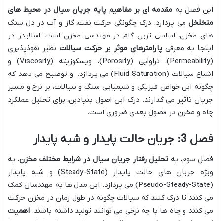
این فصل به
مقدمه ای بر مفاهیم پایه جریان سیال در محیط های
متخلخل
می پردازد. درک چگونگی حرکت نفت، گاز و آب در دل سنگ
های مخزن، اساسی ترین گام در مهندسی مخزن است. اسلایدر در
اینجا به معرفی
پارامترهای موثر بر حرکت سیالات
نظیر نفوذپذیری
(Permeability)، تراوایی (Porosity)، ویسکوزیته (Viscosity) و
اشباع سیالات (Fluid Saturation) می پردازد. او توضیح می دهد که
چگونه این خواص فیزیکی و شیمیایی سنگ و سیالات، بر نرخ و مسیر
جریان تاثیر می گذارند. درک این اصول بنیادین، برای تحلیل عملکرد
چاه و مخزن در فصول بعدی ضروری است.
فصل 3: جریان حالت پایدار و شبه پایدار
فصل سوم، به
تحلیل رفتار جریان سیال در شرایط مختلف مخزن
، به
ویژه جریان های حالت پایدار (Steady-State) و شبه پایدار
(Pseudo-Steady-State) می پردازد. این مدل ها به مهندسان کمک
می کنند تا درک کنند که سیالات چگونه در طول زمان در مخزن حرکت
می کنند و چاه ها با چه نرخی می توانند تولید داشته باشند.
اهمیت