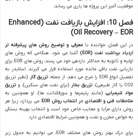
موفقیت آمیز این پروژه ها یاری می رساند.
فصل 10: افزایش بازیافت نفت (Enhanced
Oil Recovery – EOR)
در این فصل، خواننده با
معرفی و توضیح روش های پیشرفته تر
ازدیاد برداشت نفت (EOR)
آشنا می شود. هنگامی که روش های
اولیه و ثانویه به حداکثر بازدهی خود می رسند، روش های EOR برای
بازیابی نفت باقی مانده مورد استفاده قرار می گیرند. اسلایدر به
تفصیل انواع EOR را شرح می دهد، از جمله:
تزریق گاز
(نظیر تزریق
CO2 یا گاز طبیعی)،
تزریق بخار
(برای نفت های سنگین)، و
تزریق
مواد شیمیایی
(مانند پلیمرها و سورفکتانت ها). او همچنین به
ملاحظات فنی و اقتصادی در انتخاب روش EOR
می پردازد، زیرا هر
روش دارای مزایا و معایب خاص خود است و انتخاب بهینه بستگی
به خواص مخزن و نفت، و همچنین شرایط اقتصادی دارد.
برای درک بهتر روش های مختلف EOR، می توانیم به جدول زیر