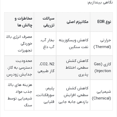
نگاهی بیندازیم:
سیالات
مخاطرات و
نوع EOR
مکانیزم اصلی
تزریقی
چالش ها
مصرف انرژی بالا،
حرارتی
کاهش ویسکوزیته
بخار آب،
خوردگی
(Thermal)
نفت سنگین
آب داغ
تجهیزات
کاهش کشش
محدودیت
گازی (Gas
CO2، N2،
سطحی، اختلاط
دسترسی به گاز،
Injection)
گاز طبیعی
پذیری
جدایش زودرس
هزینه های بالا،
کاهش کشش
پلیمر،
شیمیایی
جذب مواد
سطحی، افزایش
سورفکتانت،
(Chemical)
شیمیایی توسط
بازدهی جابه جایی
قلیایی
سنگ