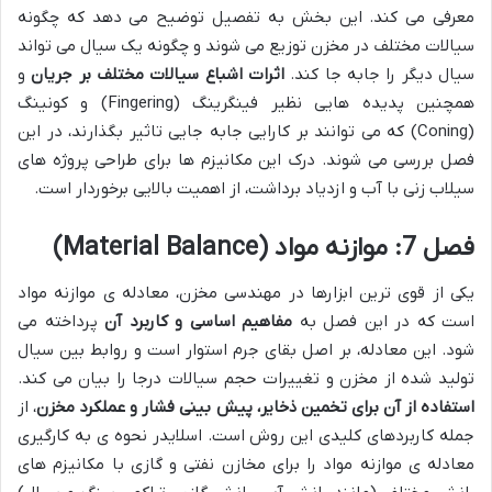
معرفی می کند. این بخش به تفصیل توضیح می دهد که چگونه
سیالات مختلف در مخزن توزیع می شوند و چگونه یک سیال می تواند
سیال دیگر را جابه جا کند.
اثرات اشباع سیالات مختلف بر جریان
و
همچنین پدیده هایی نظیر فینگرینگ (Fingering) و کونینگ
(Coning) که می توانند بر کارایی جابه جایی تاثیر بگذارند، در این
فصل بررسی می شوند. درک این مکانیزم ها برای طراحی پروژه های
سیلاب زنی با آب و ازدیاد برداشت، از اهمیت بالایی برخوردار است.
فصل 7: موازنه مواد (Material Balance)
یکی از قوی ترین ابزارها در مهندسی مخزن، معادله ی موازنه مواد
است که در این فصل به
مفاهیم اساسی و کاربرد آن
پرداخته می
شود. این معادله، بر اصل بقای جرم استوار است و روابط بین سیال
تولید شده از مخزن و تغییرات حجم سیالات درجا را بیان می کند.
استفاده از آن برای تخمین ذخایر، پیش بینی فشار و عملکرد مخزن
، از
جمله کاربردهای کلیدی این روش است. اسلایدر نحوه ی به کارگیری
معادله ی موازنه مواد را برای مخازن نفتی و گازی با مکانیزم های