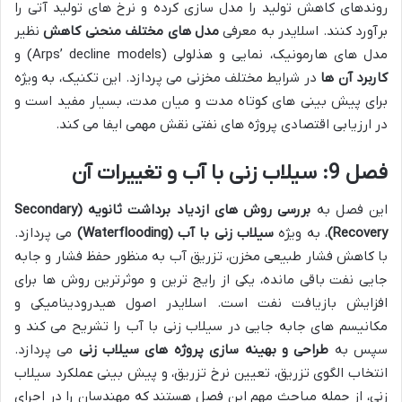
روندهای کاهش تولید را مدل سازی کرده و نرخ های تولید آتی را
برآورد کنند. اسلایدر به معرفی
مدل های مختلف منحنی کاهش
نظیر
مدل های هارمونیک، نمایی و هذلولی (Arps’ decline models) و
کاربرد آن ها
در شرایط مختلف مخزنی می پردازد. این تکنیک، به ویژه
برای پیش بینی های کوتاه مدت و میان مدت، بسیار مفید است و
در ارزیابی اقتصادی پروژه های نفتی نقش مهمی ایفا می کند.
فصل 9: سیلاب زنی با آب و تغییرات آن
این فصل به
بررسی روش های ازدیاد برداشت ثانویه (Secondary
Recovery)
، به ویژه
سیلاب زنی با آب (Waterflooding)
می پردازد.
با کاهش فشار طبیعی مخزن، تزریق آب به منظور حفظ فشار و جابه
جایی نفت باقی مانده، یکی از رایج ترین و موثرترین روش ها برای
افزایش بازیافت نفت است. اسلایدر اصول هیدرودینامیکی و
مکانیسم های جابه جایی در سیلاب زنی با آب را تشریح می کند و
سپس به
طراحی و بهینه سازی پروژه های سیلاب زنی
می پردازد.
انتخاب الگوی تزریق، تعیین نرخ تزریق، و پیش بینی عملکرد سیلاب
زنی، از جمله مباحث مهم این فصل هستند که مهندسان را در اجرای