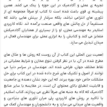
تجربه ی عملی و آکادمیک در این حوزه را یدک می کشد. همین
پیشینه ی قوی باعث شده است تا کتاب او صرفاً مجموعه ای از
تئوری های انتزاعی نباشد، بلکه سرشار از بینش هایی باشد که
مستقیماً از دل چالش های واقعی صنعت برآمده اند. نگاه کاربردی
اسلایدر به مهندسی مخزن، او را از بسیاری از همتایان آکادمیکش
متمایز می کند و کتابش را به ابزاری عملی برای مهندسان فعال در
میدان تبدیل می سازد.
اهمیت بین المللی این کتاب از آن روست که روش ها و مثال های
مطرح شده در آن، با در نظر گرفتن تنوع مخازن و شرایط عملیاتی در
نقاط مختلف جهان، طراحی شده اند. مهندسان در سراسر دنیا می
توانند از اصول و تکنیک های شرح داده شده در این کتاب برای حل
مشکلات خاص خود بهره ببرند، که این خود نشان دهنده ی جامعیت
و قابلیت انطباق بالای محتوای آن است. در مقایسه با سایر منابع
آکادمیک که گاه به جنبه های صرفاً نظری می پردازند، کتاب اسلایدر
با تاکید بر روش های کاربردی، پلی میان تئوری های بنیادین و
واقعیت های میدانی می سازد و به دانشجویان و مهندسان کمک می