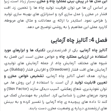
این مدل ها در پیش بینی عملکرد چاه و مخزن
بسیار زیاد است، زیرا
بر اساس آن ها می توان ظرفیت تولید چاه ها را تخمین زد، افت
فشار در مخزن را مدل سازی کرد و استراتژی های بهینه سازی تولید
را طراحی نمود. اسلایدر با ارائه ی معادلات و مثال های مربوطه،
کاربرد عملی این مفاهیم را به روشنی توضیح می دهد.
فصل 4: آنالیز چاه آزمایی
آنالیز چاه آزمایی
، یکی از قدرتمندترین
تکنیک ها و ابزارهای مورد
استفاده در ارزیابی عملکرد چاه
و خواص مخزن است. این فصل به
شیوه های مختلف آزمایش چاه، از جمله آزمایش های تولیدی،
آزمایش های افت فشار (Drawdown) و افزایش فشار (Buildup) می
پردازد. هدف اصلی آنالیز چاه آزمایی،
تشخیص خواص مخزن و
تعیین قابلیت تولید
از آن است. با استفاده از این روش ها، می
توان نفوذپذیری، شعاع زهکشی، آسیب دیدگی سازند (Skin Factor) و
وجود مرزهای مخزن را شناسایی کرد. اسلایدر به مهندسان کمک می
کند تا داده های پیچیده ی چاه آزمایی را تفسیر کرده و به بینش
های ارزشمندی درباره ی وضعیت مخزن دست یابند.