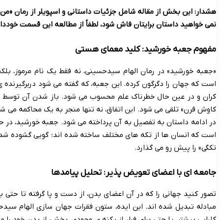
هشدار: این بخش از مقاله شامل جزئیات داستانی و اسپویلر از رمان «من 
نمی خواهید داستان برایتان فاش شود، لطفاً از مطالعه این قسمت خوددار
مفهوم جعبه خورشید: کلید معمای هستی
«جعبه خورشید» در رمان الهام سیدحسینی، نه فقط یک نام مرموز، بلک
است که جهان را دگرگون کرده. این جعبه، که گفته می شود دربرگیرنده ی
کران و در عین حال خطرناک علم محسوب می شود. باز شدن آن توسط راو
کاوش قرن» تلقی می شود. این اتفاق، نه تنها منجر به یک محاکمه می شود
در ادامه داستان به تفصیل به آن پرداخته می شود. جعبه خورشید، در 
است که انسان ها از تکه های مختلف ساخته شده اند؛ گویی گشوده شدن 
تکگی» را پیش رو می گذارد.
جامعه ای با اعضای تعویض پذیر: تحلیل پیامدها
تصور کنید جهانی را که در آن اعضای بدن، از دست و پا گرفته تا حتی بی
مبادله تبدیل شده اند. این ایده، ستون فقرات جهان سازی الهام سیدح
کارایی بیشتر، یا حتی برای فرار از یکنه ی وجودی، بخشی از بدن خود را 