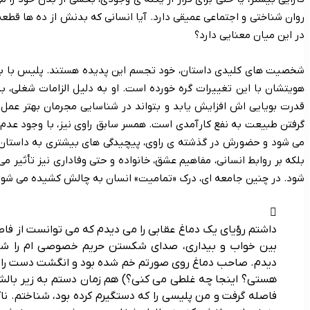
روان شناختی و اجتماعی عمیقی دارد. آیا انسانی که بدنش از ده ها ق
در این میان معنایی دارد؟
شخصیت های کلیدی داستان، خود تجسم این پدیده هستند. پلیس با بینی 
هویتشان با این تغییرات گره خورده است. او به دلیل الزامات شغلی، ب
قدرت بویایی اش افزایش یابد و بتواند در شناسایی مجرمان بهتر عمل کن
گرفتن طبیعت به نفع کارآمدی است. همسر سابق راوی نیز، با وجود عدم 
می شود و حضورش در گذشته ی راوی، پیچیدگی های بیشتری به داستان می
بلکه بر روابط انسانی، مفاهیم عشق، خانواده و حتی وفاداری نیز تأثیر م
شود. در چنین جامعه ای، درک «تمامیت» انسان به چالش کشیده می شود
داشتم رؤیای یک دماغ عقابی را می دیدم که می توانست از فا
بین خواب و بیداری، صدای شکستن حریم خصوصی ام را شنید
دیدم. صاحب دماغ روی صورتم خم شده بود و انگشت دست راستش
هستی؟ اینجا چه غلطی می کنی؟) هم زمان دستم به زیر بالش ل
فاصله گرفت و من پلیسی را که دستگیرم کرده بود، شناختم. 