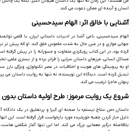
من هستند؟ این رمان نه تنها یک داستان هیجان انگیز، بلکه یک چالش 
انسان و آینده ای ممکن دعوت می کند.
آشنایی با خالق اثر: الهام سیدحسینی
الهام سیدحسینی، نامی آشنا در ادبیات داستانی ایران، با قلمی توانم
جهانی موازی و در عین حال به شدت ملموس خلق کند. او که پیش تر نیز
کرده بود، در این کتاب رویکردی متفاوت و جسورانه را در پیش گرفته
مسائل انسانی، مرزهای داستان سرایی را فراتر برده و از بستری علمی-تخ
او به پیچیدگی های هویت و اخلاقیات در عصر تکنولوژی، ویژگی بارز س
تبدیل کرده است. دیدگاه این نویسنده، نه تنها به روایت داستان می پردا
پنهان ماجرا ترغیب می کند.
شروع یک روایت مرموز: طرح اولیه داستان بدون ا
داستان «من سلاخ نیستم» با صحنه ای گیرا و پرتعلیق در یک دادگاه آغا
دلیل «باز کردن جعبه خورشید» مورد بازخواست قرار گرفته است. این اتهام
بلافاصله درگیر معمایی بزرگ می کند. اما این تنها آغاز شگفتی هاست