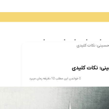
نعت
ارتباطات
شبکه
فارکس
گل
 الملل
اقتصادی
خانواده
ورزشی
فرهنگ و هنر
فیلم و سریال
حسینی: نکات کلیدی
نی: نکات کلیدی
خواندن این مطلب 12 دقیقه زمان میبرد