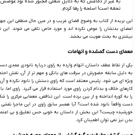
به غیر از دماغش که به دلایل شغلی مجبور شده بود عوضش ک
تحفه است! اسلحه را رها کردم.
این بریده از کتاب به وضوح فضای غریب و در عین حال منطقی این جه
اعضای بدنشان را عوض نکرده اند و مورد خاص تلقی می شوند. این ت
بیشتری به بحث هویت می بخشد.
معمای دست گمشده و اتهامات
یکی از نقاط عطف داستان، اتهام وارده به راوی درباره نابودی عمدی 
به دلیل سابقه حضورش در سرقت های بانکی و مهم تر از آن، نقش احت
ویژه ای می شود. پلیس معتقد است که راوی دستش را نابود نکرده و آن
کارهای خلاف و بدنام کردن راوی مورد استفاده قرار می گیرد. راوی اما، 
را به کوره انداخته و از بین برده است. این تناقض، معمایی مرکزی را ش
دست واقعاً نابود شده است؟ آیا همسر سابق راوی در این ماجرا نقشی 
خورشید» چیست؟ این بخش از داستان به خوبی حس تعلیق و بی اعتماد
بدن نیز نمی توان اطمینان کرد.