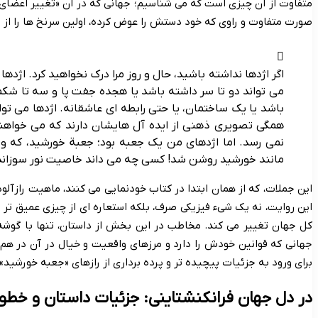
متفاوت از آن چیزی است که می شناسیم؛ جهانی که در آن «تغییر اعضای ب
صورت متفاوت و راوی که خود دستش را عوض کرده، اولین سرنخ ها را از
اگر اژدها نداشته باشید، حال و روز مرا درک نخواهید کرد. اژده
می تواند دو تا سر داشته باشد یا هجده جفت پا و سه تا شکم
باشد یا یک ساختمان، یا حتی رابطه ای عاشقانه. اژدها می
همگی تصویری ذهنی از ایده آل هایشان دارند که می خواه
نمی رسد. اما اژدهای من یک جعبه بود؛ جعبة خورشید، که وقتی
مانند خورشید روشن شد! کسی چه می داند خاصیت نور سوزاند
این جملات، که از همان ابتدا در کتاب خودنمایی می کنند، ماهیت رازآلو
این روایت، نه یک شیء فیزیکی صرف، بلکه استعاره ای از چیزی عمیق ت
کل جهان تغییر می کند. مخاطب در این بخش از داستان، تنها با گوشه
جهانی که قوانین خودش را دارد و مرزهای واقعیت و خیال در آن در هم ت
برای ورود به جزئیات پیچیده تر و پرده برداری از رازهای «جعبه خورشید
در دل جهان فرانکنشتاینی: جزئیات داستان و خطو