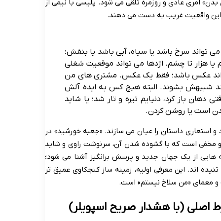
دن» امری عادی و روزمره تلقی می شود. پلیسی با نیمی از
 این واقعیت غریب به دست می دهند.
ا می تواند سرخ باشد یا سیاه، آبی باشد یا بنفش؛
 یا هزار تا چشم. اژدها می تواند موقعیت شغلی
 تواند عکس باشد؛ فقط یک عکس. مشتری های من
ند شبیهش بشوند. البته هیچ کس به ایده آلش
 دهان باز کرد، دنیایم تیره و تار شد؛ یا شاید
ن است یا روشن کردن.
د و استعاری داستان را عیان می سازند. «جعبه خورشید» در
ر و مخفی است که با گشوده شدن آن، سرنوشت راوی و شاید
 هایی از یک جهان جدید و پرسش برانگیز آشنا می شود؛
نیده اند. این معرفی اولیه، زمینه ساز کنجکاوی عمیق تر
» و معمای «من سلاخ نیستم» است.
ط اصلی (با هشدار صریح اسپویلر)