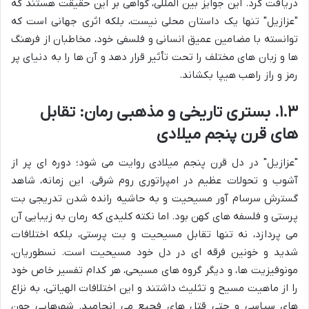
دریافت کرد. این جوایز بین المللی، گواهی بر این حقیقت هستند که
"عزازیل" تنها یک داستان محلی نیست، بلکه اثری جهانی است که
توانسته با مضامین عمیق انسانی و فلسفی خود، مخاطبان از فرهنگ
ها و زبان های مختلف را تحت تأثیر قرار دهد و آن ها را به دنیای پر
رمز و راز راهب هیپا بکشاند.
۱.۳. بستری تاریخی و مذهبی رمان: تقابل
های قرن پنجم میلادی
"عزازیل" در دل قرن پنجم میلادی روایت می شود؛ دوره ای پر از
آشوب و تحولات عظیم در امپراتوری روم شرقی. این زمانه، شاهد
گسترش سرسام آور مسیحیت و به حاشیه رانده شدن تدریجی بت
پرستی و فلسفه های کهن بود. اما نکته کلیدی که رمان به زیبایی آن
می پردازد، نه تنها تقابل مسیحیت و بت پرستی، بلکه اختلافات
شدید و خونین فرقه ای در دل خود مسیحیت است. نسطوریان،
مونوفیزیت ها، و دیگر گروه های مسیحی، هر کدام تفسیر خاص خود
را از ماهیت مسیح و تثلیث داشتند و این اختلافات الهیاتی، به نزاع
های سیاسی و حتی قتل های فجیع می انجامید. شهرهایی چون