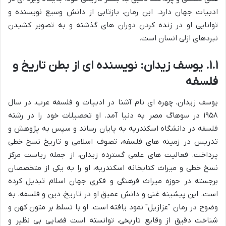
ادبیات جهان دارد. این رمان، بازتابی از دانش وسیع نویسنده و
توانایی او در زنده کردن دوران های گذشته و به تصویر کشیدن
نبردهای ازلی انسان است.
۱.۱. یوسف زیدان: نویسنده ای از بطن تاریخ و
فلسفه
یوسف زیدان، چهره ای نام آشنا در ادبیات و فلسفه عرب، در سال
۱۹۵۸ در سوهاگ مصر به دنیا آمد. او تحصیلات خود را در رشته
فلسفه در دانشگاه اسکندریه به پایان رساند و سپس به پژوهش و
تدریس در زمینه های فلسفه، تصوف اسلامی و تاریخ نسخ خطی
پرداخت. فعالیت های علمی گسترده زیدان، از جمله ریاست مرکز
نسخ خطی و میراث کتابخانه اسکندریه، او را به یکی از متخصصان
برجسته در حوزه میراث فرهنگی و فکری جهان اسلام تبدیل کرده
است. این پیشینه غنی و دانش عمیق او در تاریخ، دین و فلسفه، به
وضوح در رمان "عزازیل" نمود یافته است. او با تسلط بر متون کهن و
شناخت دقیق از وقایع تاریخی، توانسته است فضایی بی نظیر و