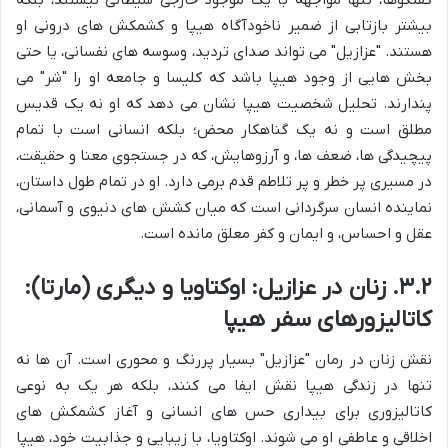
بیشتر بازتابی از ضمیر ناخودآگاه هیپا و کشمکش های درونی او
هستند. "عزازیل" می تواند صدای تردید، وسوسه های نفسانی، یا حتی
بخش هایی از وجود هیپا باشد که کلیسا و جامعه او را "شر" می
پندارند. تحلیل شخصیت هیپا نشان می دهد که او نه یک قدیس
مطلق است و نه یک گناهکار محض؛ بلکه انسانی است با تمام
پیچیدگی ها، ضعف ها، و آرزوهایش، که در جستجوی معنا و حقیقت،
در مسیری پر خطر و پر تلاطم قدم برمی دارد. او در تمام طول داستان،
نماینده انسان سرگردانی است که میان کشش های دنیوی و آسمانی،
عقل و احساس، و ایمان و کفر معلق مانده است.
۳.۲. زنان در عزازیل: اوکتاویا و دیگری (مارتا):
کاتالیزورهای سفر هیپا
نقش زنان در رمان "عزازیل" بسیار پررنگ و محوری است. آن ها نه
تنها در زندگی هیپا نقش ایفا می کنند، بلکه هر یک به نوعی
کاتالیزوری برای بیداری حس های انسانی و آغاز کشمکش های
اخلاقی و عاطفی او می شوند. اوکتاویا، با زیبایی و جذابیت خود، هیپا