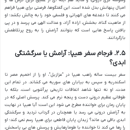
وسوسه گری درونی، و شاید هم آینه ای از عمیق ترین ترس ها و
امیال پنهانش بدل شده است. این گفتگوها، فرصتی برای هیپا فراهم
می کنند تا دغدغه های الهیاتی و فلسفی خود را به چالش بکشد؛ او
از ماهیت گناه، بخشش، اراده آزاد، و عدالت الهی می پرسد و در پی
یافتن پاسخ هایی است که بتوانند آرامش را به روح پرتلاطمش
بازگردانند.
۲.۵. فرجام سفر هیپا: آرامش یا سرگشتگی
ابدی؟
سفر بیست ساله راهب هیپا در "عزازیل"، او را از اخمیم مصر تا
اسکندریه و سپس به بیابان های سوریه می کشاند. در تمام این
مدت، او نه تنها شاهد اتفاقات تاریخی پرآشوبی است، بلکه با
طوفانی عظیم درونی دست و پنجه نرم می کند. پرسش اصلی که در
پایان رمان برای خواننده مطرح می شود این است: آیا هیپا در نهایت
به آرامش درونی می رسد یا همچنان در گرداب تردید و سرگشتگی
ابدی باقی می ماند؟ زیدان پایان قاطعی برای هیپا رسم نمی کند؛ او
را رها می کند تا خواننده با طومارهایش و پرسش های بی پاسخش،