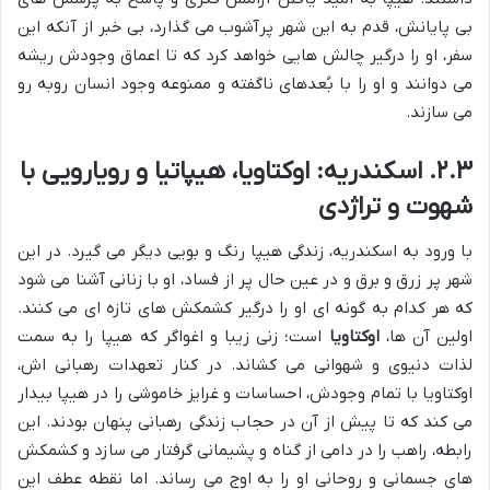
بی پایانش، قدم به این شهر پرآشوب می گذارد، بی خبر از آنکه این
سفر، او را درگیر چالش هایی خواهد کرد که تا اعماق وجودش ریشه
می دوانند و او را با بُعدهای ناگفته و ممنوعه وجود انسان روبه رو
می سازند.
۲.۳. اسکندریه: اوکتاویا، هیپاتیا و رویارویی با
شهوت و تراژدی
با ورود به اسکندریه، زندگی هیپا رنگ و بویی دیگر می گیرد. در این
شهر پر زرق و برق و در عین حال پر از فساد، او با زنانی آشنا می شود
که هر کدام به گونه ای او را درگیر کشمکش های تازه ای می کنند.
اولین آن ها،
اوکتاویا
است؛ زنی زیبا و اغواگر که هیپا را به سمت
لذات دنیوی و شهوانی می کشاند. در کنار تعهدات رهبانی اش،
اوکتاویا با تمام وجودش، احساسات و غرایز خاموشی را در هیپا بیدار
می کند که تا پیش از آن در حجاب زندگی رهبانی پنهان بودند. این
رابطه، راهب را در دامی از گناه و پشیمانی گرفتار می سازد و کشمکش
های جسمانی و روحانی او را به اوج می رساند. اما نقطه عطف این