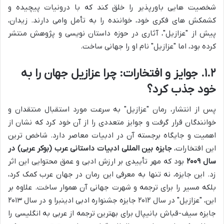
شخصیت هایی باورپذیر را خلق کند که با درونیات پیچیده و
کشمکش های فکری خود، خواننده را به تأمل وامی دارند. زیدان،
پیش از "عزازیل"، آثاری در حوزه داستان نویسی و پژوهش منتشر
کرده بود، اما "عزازیل" نام او را جهانی ساخت.
۱.۲. جوایز و افتخارات: چرا عزازیل جهان را به
خود جذب کرد؟
پس از انتشار، رمان "عزازیل" به سرعت مورد استقبال منتقدان و
خوانندگان قرار گرفت و جوایز متعددی را از آن خود کرد که نشان از
اهمیت و جایگاه برجسته آن در ادبیات معاصر دارد. شاخص ترین
این افتخارات،
جایزه بین المللی ادبیات داستانی عرب (بوکر عربی) در
سال ۲۰۰۹
بود که مهر تأییدی بر ارزش ادبی و عمق محتوایی این اثر
زد. این جایزه، نه تنها به معرفی این رمان در جهان عرب کمک کرد،
بلکه مسیر را برای ترجمه و شهرت جهانی آن هموار ساخت. علاوه بر
این، "عزازیل" در سال ۲۰۱۲ جایزه جشنواره ادبی ادینبرا و در سال ۲۰۱۳
جایزه سیف-قباش بانیپال برای بهترین ترجمه از عربی به انگلیسی را