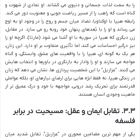
را به سمت لذات جسمانی و دنیوی می کشاند. او نمادی از شهوت و
گناه است که راهب را از مسیر ریاضت جویی و معنویت دور می کند.
رابطه هیپا با اوکتاویا، تضاد میان جسم و روح را در وجود او به اوج
می رساند و او را با بُعدهای پنهان خود روبه رو می سازد. در مقابل،
زن دیگری که هیپا در سوریه با او آشنا می شود (مارتا)، اگرچه او را
نیز درگیر احساسات می کند، اما تأثیری متفاوت بر او دارد. این زنان،
هر یک به گونه ای، هیپا را با واقعیت های عشق، وابستگی، و گناه
مواجه می سازند و او را وادار به بازنگری در باورها و انتخاب هایش
می کنند. "عزازیل" با این شخصیت پردازی ها، نشان می دهد که زنان
در زندگی هیپا، نه فقط ابژه هایی برای ارضای نیازهای او، بلکه عواملی
قدرتمند برای تحریک رشد درونی، مواجهه با خود و درک عمیق تر از
ماهیت وجودی انسان هستند.
۳.۳. تقابل ایمان و عقل: مسیحیت در برابر
فلسفه
یکی از مهم ترین مضامین محوری در "عزازیل"، تقابل شدید میان