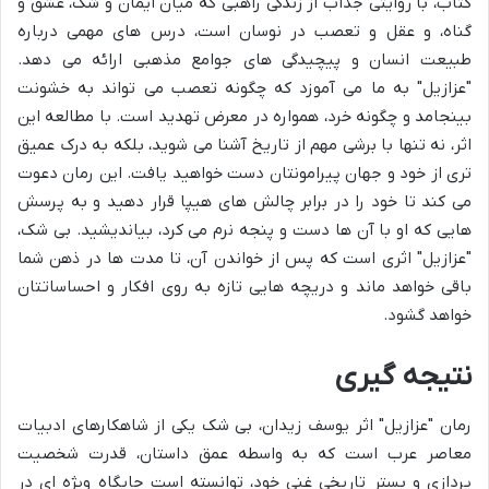
کتاب، با روایتی جذاب از زندگی راهبی که میان ایمان و شک، عشق و
گناه، و عقل و تعصب در نوسان است، درس های مهمی درباره
طبیعت انسان و پیچیدگی های جوامع مذهبی ارائه می دهد.
"عزازیل" به ما می آموزد که چگونه تعصب می تواند به خشونت
بینجامد و چگونه خرد، همواره در معرض تهدید است. با مطالعه این
اثر، نه تنها با برشی مهم از تاریخ آشنا می شوید، بلکه به درک عمیق
تری از خود و جهان پیرامونتان دست خواهید یافت. این رمان دعوت
می کند تا خود را در برابر چالش های هیپا قرار دهید و به پرسش
هایی که او با آن ها دست و پنجه نرم می کرد، بیاندیشید. بی شک،
"عزازیل" اثری است که پس از خواندن آن، تا مدت ها در ذهن شما
باقی خواهد ماند و دریچه هایی تازه به روی افکار و احساساتتان
خواهد گشود.
نتیجه گیری
رمان "عزازیل" اثر یوسف زیدان، بی شک یکی از شاهکارهای ادبیات
معاصر عرب است که به واسطه عمق داستان، قدرت شخصیت
پردازی و بستر تاریخی غنی خود، توانسته است جایگاه ویژه ای در