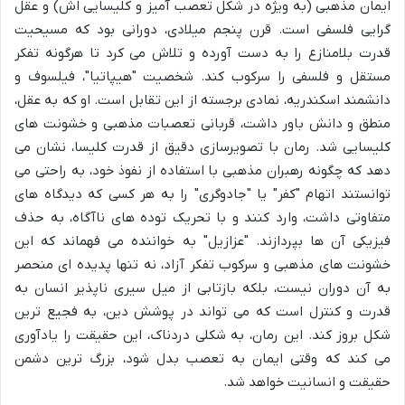
ایمان مذهبی (به ویژه در شکل تعصب آمیز و کلیسایی اش) و عقل
گرایی فلسفی است. قرن پنجم میلادی، دورانی بود که مسیحیت
قدرت بلامنازع را به دست آورده و تلاش می کرد تا هرگونه تفکر
مستقل و فلسفی را سرکوب کند. شخصیت "هیپاتیا"، فیلسوف و
دانشمند اسکندریه، نمادی برجسته از این تقابل است. او که به عقل،
منطق و دانش باور داشت، قربانی تعصبات مذهبی و خشونت های
کلیسایی شد. رمان با تصویرسازی دقیق از قدرت کلیسا، نشان می
دهد که چگونه رهبران مذهبی با استفاده از نفوذ خود، به راحتی می
توانستند اتهام "کفر" یا "جادوگری" را به هر کسی که دیدگاه های
متفاوتی داشت، وارد کنند و با تحریک توده های ناآگاه، به حذف
فیزیکی آن ها بپردازند. "عزازیل" به خواننده می فهماند که این
خشونت های مذهبی و سرکوب تفکر آزاد، نه تنها پدیده ای منحصر
به آن دوران نیست، بلکه بازتابی از میل سیری ناپذیر انسان به
قدرت و کنترل است که می تواند در پوشش دین، به فجیع ترین
شکل بروز کند. این رمان، به شکلی دردناک، این حقیقت را یادآوری
می کند که وقتی ایمان به تعصب بدل شود، بزرگ ترین دشمن
حقیقت و انسانیت خواهد شد.