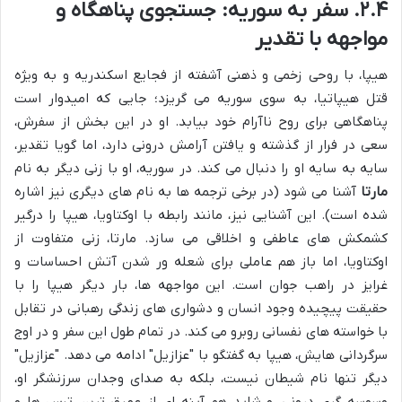
۲.۴. سفر به سوریه: جستجوی پناهگاه و
مواجهه با تقدیر
هیپا، با روحی زخمی و ذهنی آشفته از فجایع اسکندریه و به ویژه
قتل هیپاتیا، به سوی سوریه می گریزد؛ جایی که امیدوار است
پناهگاهی برای روح ناآرام خود بیابد. او در این بخش از سفرش،
سعی در فرار از گذشته و یافتن آرامش درونی دارد، اما گویا تقدیر،
سایه به سایه او را دنبال می کند. در سوریه، او با زنی دیگر به نام
مارتا
آشنا می شود (در برخی ترجمه ها به نام های دیگری نیز اشاره
شده است). این آشنایی نیز، مانند رابطه با اوکتاویا، هیپا را درگیر
کشمکش های عاطفی و اخلاقی می سازد. مارتا، زنی متفاوت از
اوکتاویا، اما باز هم عاملی برای شعله ور شدن آتش احساسات و
غرایز در راهب جوان است. این مواجهه ها، بار دیگر هیپا را با
حقیقت پیچیده وجود انسان و دشواری های زندگی رهبانی در تقابل
با خواسته های نفسانی روبرو می کند. در تمام طول این سفر و در اوج
سرگردانی هایش، هیپا به گفتگو با "عزازیل" ادامه می دهد. "عزازیل"
دیگر تنها نام شیطان نیست، بلکه به صدای وجدان سرزنشگر او،