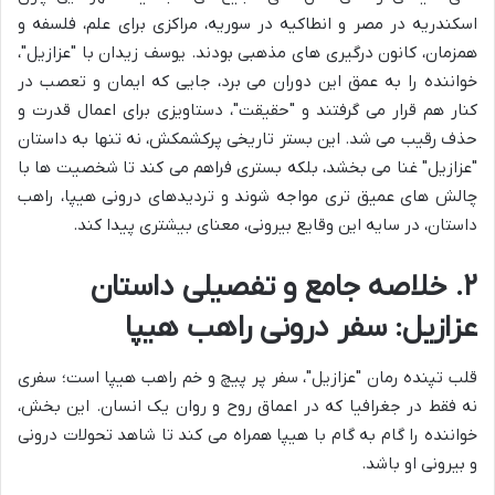
اسکندریه در مصر و انطاکیه در سوریه، مراکزی برای علم، فلسفه و
همزمان، کانون درگیری های مذهبی بودند. یوسف زیدان با "عزازیل"،
خواننده را به عمق این دوران می برد، جایی که ایمان و تعصب در
کنار هم قرار می گرفتند و "حقیقت"، دستاویزی برای اعمال قدرت و
حذف رقیب می شد. این بستر تاریخی پرکشمکش، نه تنها به داستان
"عزازیل" غنا می بخشد، بلکه بستری فراهم می کند تا شخصیت ها با
چالش های عمیق تری مواجه شوند و تردیدهای درونی هیپا، راهب
داستان، در سایه این وقایع بیرونی، معنای بیشتری پیدا کند.
۲. خلاصه جامع و تفصیلی داستان
عزازیل: سفر درونی راهب هیپا
قلب تپنده رمان "عزازیل"، سفر پر پیچ و خم راهب هیپا است؛ سفری
نه فقط در جغرافیا که در اعماق روح و روان یک انسان. این بخش،
خواننده را گام به گام با هیپا همراه می کند تا شاهد تحولات درونی
و بیرونی او باشد.