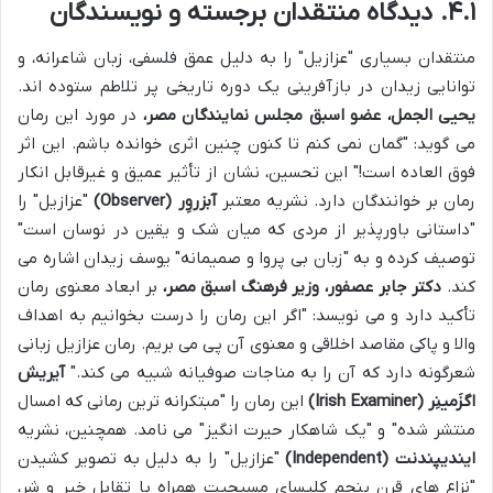
۴.۱. دیدگاه منتقدان برجسته و نویسندگان
منتقدان بسیاری "عزازیل" را به دلیل عمق فلسفی، زبان شاعرانه، و
توانایی زیدان در بازآفرینی یک دوره تاریخی پر تلاطم ستوده اند.
یحیی الجمل، عضو اسبق مجلس نمایندگان مصر،
در مورد این رمان
می گوید: "گمان نمی کنم تا کنون چنین اثری خوانده باشم. این اثر
فوق العاده است!" این تحسین، نشان از تأثیر عمیق و غیرقابل انکار
رمان بر خوانندگان دارد. نشریه معتبر
آبزروِر (Observer)
"عزازیل" را
"داستانی باورپذیر از مردی که میان شک و یقین در نوسان است"
توصیف کرده و به "زبان بی پروا و صمیمانه" یوسف زیدان اشاره می
کند.
دکتر جابر عصفور، وزیر فرهنگ اسبق مصر،
بر ابعاد معنوی رمان
تأکید دارد و می نویسد: "اگر این رمان را درست بخوانیم به اهداف
والا و پاکی مقاصد اخلاقی و معنوی آن پی می بریم. رمان عزازیل زبانی
شعرگونه دارد که آن را به مناجات صوفیانه شبیه می کند."
آیریش
اگزَمینِر (Irish Examiner)
این رمان را "مبتکرانه ترین رمانی که امسال
منتشر شده" و "یک شاهکار حیرت انگیز" می نامد. همچنین، نشریه
ایندیپندنت (Independent)
"عزازیل" را به دلیل به تصویر کشیدن
"نزاع های قرن پنجم کلیسای مسیحیت همراه با تقابل خیر و شر،