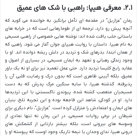
۲.۱. معرفی هیپا: راهبی با شک های عمیق
رمان "عزازیل" در مقدمه ای تأمل برانگیز، به خواننده می گوید که
آنچه پیش رو دارد، ترجمه ای از طومارهایی است که در خرابه های
باستانی حلب یافت شده اند؛ نوشته هایی خصوصی از راهبی مسیحی
به نام هیپا. داستان با روایت هیپای جوان آغاز می شود، راهبی که
از همان ابتدا، بذرهای شک و تردید در دلش ریشه دوانده اند. او با
وجود زندگی رهبانی و تعهد به ایمان مسیحی، در بسیاری از اصول و
عقاید رایج کلیسا تردید دارد. حتی عمل تعمید نیز برای او نه یک باور
عمیق، بلکه آیینی ظاهری است که بدون درک و رضایت قلبی آن را
پذیرفته. گذشته هیپا، با سایه سنگین مرگ پدرش که به دست
مسیحیان متعصب کشته شده، پیوندی ناگسستنی با این تردیدها
دارد. او در کودکی، شاهد این فاجعه بوده و این تجربه تلخ، بنیان
های ایمان و اعتمادش را متزلزل کرده است. "عزازیل"، نام دیگری برای
شیطان در برخی روایات مسیحی، در این رمان نه تنها نمادی از
وسوسه های بیرونی است، بلکه بیشتر بازتابی از کشمکش های
درونی هیپا، ندای وجدان یا نیمه تاریک وجود اوست که پیوسته او را