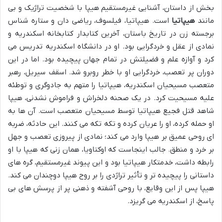
بخش از داستان، آشنایی غیرمستقیم هیپا با شخصیت تراژیک و بی
مانند
هیپاتیا
است. هیپاتیا، فیلسوف، ریاضی دان و ستاره شناس
برجسته زن در تاریخ باستان، آخرین کتابدار کتابخانه اسکندریه و
نمادی از عقل و خردگرایی بود. او در دانشگاه اسکندریه تدریس می
کرد و آوازه علم و فضیلتش در تمام جهان پیچیده بود. اما در این
دوران پر تعصب، خردگرایی او با خطر روبرو شد. اسقف سیریل، رهبر
متعصب مسیحیان اسکندریه، هیپاتیا را متهم به جادوگری و توطئه
علیه مسیحیت کرد. در یک صحنه دلخراش و فراموش نشدنی، هیپا
شاهد قتل فجیع هیپاتیا توسط مسیحیان متعصب است. آن ها به
او حمله کرده، او را عریان کرده و تکه تکه می کنند. این حادثه، ضربه
ای روحی عمیق بر هیپا وارد می کند؛ نمادی از پیروزی تعصب و جهل
بر خرد و منطق. جالب اینجاست که اوکتاویا، همان زنی که هیپا با او
رابطه داشت، خدمتکار هیپاتیا بود و این پیوند غیرمستقیم، گره های
داستانی را پیچیده تر و تأثیر تراژدی را بر روح هیپا دوچندان می کند.
هیپا پس از این وقایع، با روحی آشفته و ذهنی پر از پرسش های بی
پاسخ، از اسکندریه می گریزد.