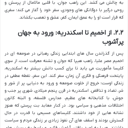
به چالش می کشد. این راهب جوان، با قلبی مالامال از پرسش و
روحی درگیر با دوگانگی های وجودی، سفر خود را آغاز می کند؛ سفری
که قرار است او را به عمق ایمان، کفر، عشق و تعصب بکشاند.
۲.۲. از اخمیم تا اسکندریه: ورود به جهان
پرآشوب
پس از گذراندن سال های ابتدایی زندگی رهبانی در صومعه ای در
اخمیم مصر علیا، راهب هیپا که جوان و تشنه معرفت است، از سوی
کلیسا مأموریت می یابد تا برای کسب دانش بیشتر به اسکندریه،
پایتخت فرهنگی و فکری آن زمان، سفر کند. این سفر، نقطه عطفی در
زندگی اوست؛ خروج از خلوت صومعه و ورود به دنیایی پر از شور و
شر، تضاد و تناقض. اسکندریه در قرن پنجم میلادی، شهری پر جنب و
جوش، با کتابخانه های عظیم، مدارس فلسفه، و البته کانون
اختلافات مذهبی و سیاسی بود. در کنار معابد بت پرستی که هنوز
نشانه هایی از خود داشتند، کلیساهای مسیحی با قدرت در حال
گسترش بودند و اسقف های آن نفوذ زیادی بر زندگی مردم و سیاست
داشتند. هیپا به امید یافتن آرامش فکری و پاسخ به پرسش های