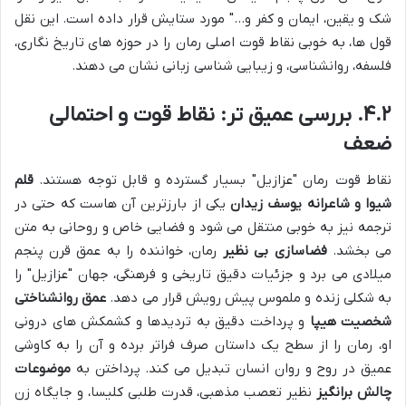
شک و یقین، ایمان و کفر و…" مورد ستایش قرار داده است. این نقل
قول ها، به خوبی نقاط قوت اصلی رمان را در حوزه های تاریخ نگاری،
فلسفه، روانشناسی، و زیبایی شناسی زبانی نشان می دهند.
۴.۲. بررسی عمیق تر: نقاط قوت و احتمالی
ضعف
نقاط قوت رمان "عزازیل" بسیار گسترده و قابل توجه هستند.
قلم
شیوا و شاعرانه یوسف زیدان
یکی از بارزترین آن هاست که حتی در
ترجمه نیز به خوبی منتقل می شود و فضایی خاص و روحانی به متن
می بخشد.
فضاسازی بی نظیر
رمان، خواننده را به عمق قرن پنجم
میلادی می برد و جزئیات دقیق تاریخی و فرهنگی، جهان "عزازیل" را
به شکلی زنده و ملموس پیش رویش قرار می دهد.
عمق روانشناختی
شخصیت هیپا
و پرداخت دقیق به تردیدها و کشمکش های درونی
او، رمان را از سطح یک داستان صرف فراتر برده و آن را به کاوشی
عمیق در روح و روان انسان تبدیل می کند. پرداختن به
موضوعات
چالش برانگیز
نظیر تعصب مذهبی، قدرت طلبی کلیسا، و جایگاه زن