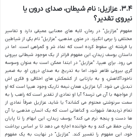
۳.۴. عزازیل: نام شیطان، صدای درون یا
نیروی تقدیر؟
مفهوم "عزازیل" در رمان، لایه های معنایی عمیقی دارد و تفاسیر
مختلفی را برمی انگیزد. در متون مذهبی، "عزازیل" نام یکی از شیاطین
یا فرشته ای سقوط کرده است که نماد شر و گمراهی است. اما در
داستان یوسف زیدان، این مفهوم فراتر از یک موجود شیطانی بیرونی
می رود. برای هیپا، "عزازیل" در ابتدا ممکن است به عنوان وسوسه
گری بیرونی ظاهر شود، اما به تدریج به صدای درون او، به ضمیر
ناخودآگاهش، و به بازتابی از کشمکش های اخلاقی و فکری اش
تبدیل می شود. آیا عزازیل، همان نیمه تاریک وجود هیپا است که او
از مواجهه با آن می ترسد؟ آیا او نمادی از تقدیر است که راهب را به
سمت سرنوشتی محتوم می کشاند؟ یا شاید، عزازیل صرفاً نمادی از
تمام تردیدها، شهوات، و گناهانی است که یک انسان مذهبی با آن
ها دست و پنجه نرم می کند؟ یوسف زیدان، این ابهام را تا پایان
رمان حفظ می کند و به خواننده اجازه می دهد تا بر اساس برداشت
خود، این مفهوم را تفسیر کند. "عزازیل" در نهایت به یک مفهوم