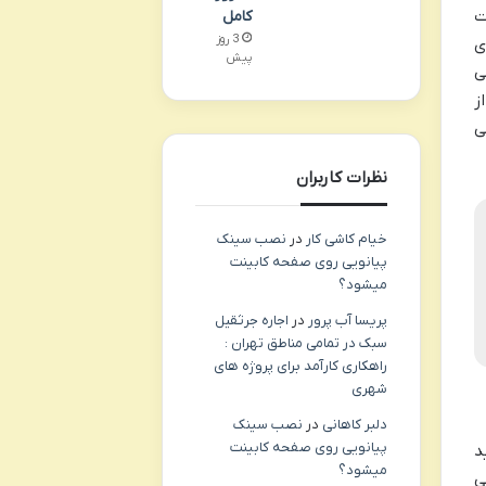
ت
کامل
3 روز
ی
پیش
ی
ز
ی
نظرات کاربران
خیام کاشی کار
در
نصب سینک
پیانویی روی صفحه کابینت
میشود؟
پریسا آب پرور
در
اجاره جرثقیل
سبک در تمامی مناطق تهران :
راهکاری کارآمد برای پروژه های
شهری
دلبر کاهانی
در
نصب سینک
پیانویی روی صفحه کابینت
د
میشود؟
ی