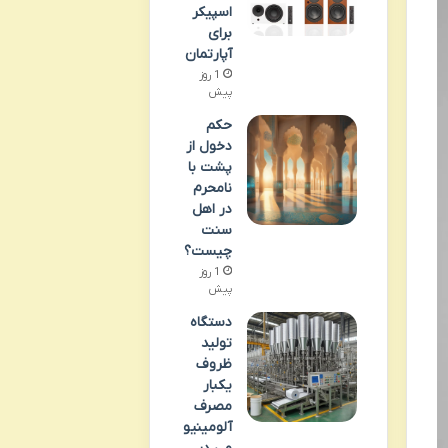
اسپیکر
برای
آپارتمان
1 روز
پیش
حکم
دخول از
پشت با
نامحرم
در اهل
سنت
چیست؟
1 روز
پیش
دستگاه
تولید
ظروف
یکبار
مصرف
آلومینیو