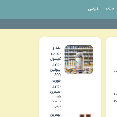
شبکه
فارکس
نقد و
بررسی
کپسول
نوتری
بیوتین
300
فورت
نوتری
سنتری
ی
9
ی
ساعت
پیش
بهترین