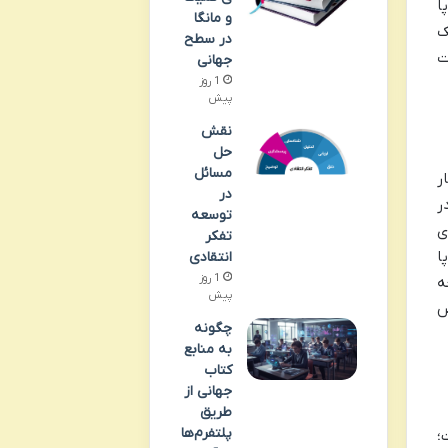
روپا
و مانگا
ک
در سطح
ت
جهانی
1 روز
پیش
نقش
حل
مسائل
 آمار
در
ر
توسعه
ی
تفکر
ا
انتقادی
1 روز
ه
پیش
ص
چگونه
به منابع
کتاب
جهانی از
طریق
پلتفرم‌ها
؛