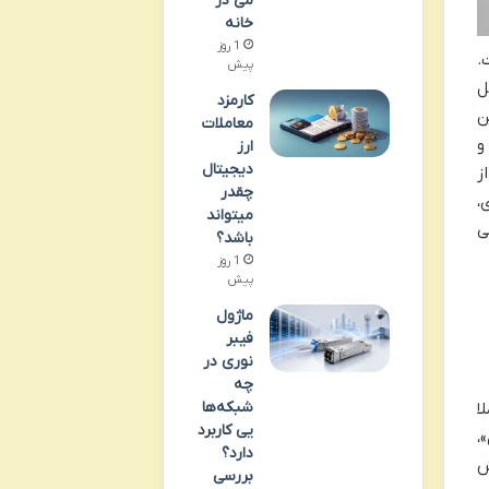
می در
خانه
1 روز
.
پیش
ل
کارمزد
ن
معاملات
و
ارز
دیجیتال
ز
چقدر
،
میتواند
ی
باشد؟
1 روز
پیش
ماژول
فیبر
نوری در
چه
شبکه‌ها
ا
یی کاربرد
،
دارد؟
ش
بررسی