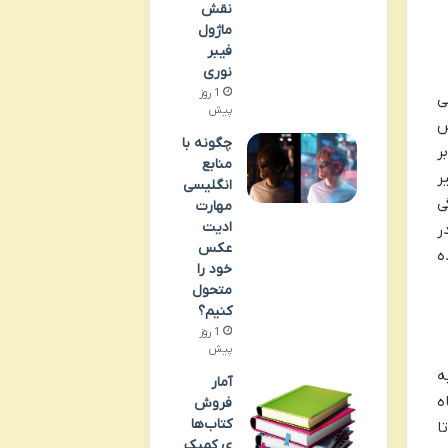
نقش
ماژول
فیبر
نوری
1 روز
ی
پیش
ش
چگونه با
ر
منابع
ر
انگلیسی
ی
مهارت
ادیت
ر
عکس
ه
خود را
متحول
کنیم؟
1 روز
پیش
ه
آمار
ه
فروش
کتاب‌ها
ده است. والاس سوابق مدیریتی بین المللی چشمگیری دارد؛ او از سال ۲۰۰۷ تا
ی کمیک