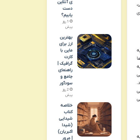
ی آنلاین
،
دست
ی
یابیم؟
1 روز
پیش
بهترین
ارز برای
ه
ماین با
کارت
ا
گرافیک |
ه
راهنمای
ی
جامع و
.
سودآور
2 روز
ی
پیش
ی
خلاصه
کتاب
شیدایی
(شیدا
اکبریان)
ه
| مرور