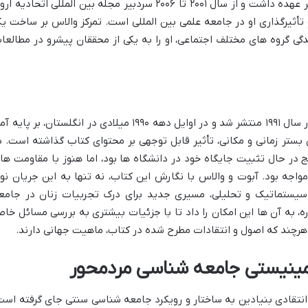
۲۰۰۹ ریاست انجمن جامعه شناسی اروپا را بر عهده داشت و از سال ۲۰۰۱ تا ۲۰۰۶ سردبیر مجله بین المللی اتحادیه ا
تأثیرگذاری او در جامعه علمی بین المللی است. تمرکز والاس بر ساخت ی
گی گروه های مختلف اجتماعی، او را به یکی از محققان پیشرو در مطالعا
کتاب «جامعه شناسی زنان» برای اولین بار در سال ۱۹۹۱ منتشر شد و در اوایل دهه ۱۹۹۰ میلادی در انگلستان، بر پایه
ستر زمانی و مکانی، تأثیر قابل توجهی بر محتوای کتاب گذاشته است. د
در حال تثبیت جایگاه خود در دانشگاه ها بود، اما هنوز با مقاومت ها
جه بود. آبوت و والاس با نگارش این کتاب، نه تنها به این جریان نوپ
د سیستماتیک و تحلیلی، مسیری جدید برای درک تجربیات زنان در جامع
دوره، به آن ها این امکان را داد تا با جزئیات بیشتری به بررسی مسائل خا
هرچند که اصول و انتقادات مطرح شده در کتاب، ماهیت جهانی دارند.
مینیستی جامعه شناسی مردمحور
انتقادی بنیادین به ساختار و رویکرد جامعه شناسی سنتی جای گرفته است