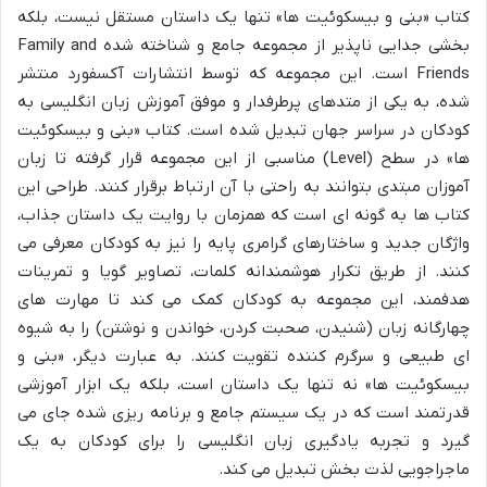
کتاب «بنی و بیسکوئیت ها» تنها یک داستان مستقل نیست، بلکه
بخشی جدایی ناپذیر از مجموعه جامع و شناخته شده Family and
Friends است. این مجموعه که توسط انتشارات آکسفورد منتشر
شده، به یکی از متدهای پرطرفدار و موفق آموزش زبان انگلیسی به
کودکان در سراسر جهان تبدیل شده است. کتاب «بنی و بیسکوئیت
ها» در سطح (Level) مناسبی از این مجموعه قرار گرفته تا زبان
آموزان مبتدی بتوانند به راحتی با آن ارتباط برقرار کنند. طراحی این
کتاب ها به گونه ای است که همزمان با روایت یک داستان جذاب،
واژگان جدید و ساختارهای گرامری پایه را نیز به کودکان معرفی می
کنند. از طریق تکرار هوشمندانه کلمات، تصاویر گویا و تمرینات
هدفمند، این مجموعه به کودکان کمک می کند تا مهارت های
چهارگانه زبان (شنیدن، صحبت کردن، خواندن و نوشتن) را به شیوه
ای طبیعی و سرگرم کننده تقویت کنند. به عبارت دیگر، «بنی و
بیسکوئیت ها» نه تنها یک داستان است، بلکه یک ابزار آموزشی
قدرتمند است که در یک سیستم جامع و برنامه ریزی شده جای می
گیرد و تجربه یادگیری زبان انگلیسی را برای کودکان به یک
ماجراجویی لذت بخش تبدیل می کند.