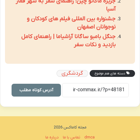
جزیره ماکائو چین: راهنمای سفر به شهر قمار
آسیا
جشنواره بین المللی فیلم های کودکان و
نوجوانان اصفهان
جنگل بامبو ساگانا آراشیاما | راهنمای کامل
بازدید و نکات سفر
گردشگری
دسته های هم موضوع
آدرس کوتاه مطلب
مجله کاماکس 2026
dmca
تماس با ما
درباره ما