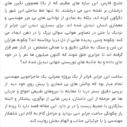
خلیج فارس. این سازه های عظیم، که از بالا همچون نگین های
درخشان بر نقشه دبی می درخشند، نه تنها خط ساحلی این شهر را
دگرگون کرده اند، بلکه به نمادی از توانایی های بی مرز مهندسی و
معماری انسان تبدیل شده اند. برای بسیاری، دیدن این جزایر از
نزدیک یا حتی در تصاویر هوایی، سوالی بزرگ را در ذهن ایجاد می
کند: چگونه چنین پدیده هایی از دل دریا برخاسته اند؟ چگونه هزاران
تن شن و سنگ به شکلی دقیق و با هدفی مشخص، در کنار هم قرار
گرفته اند تا جزایری خلق شوند که اکنون میلیون ها نفر را در خود
جای داده و به جاذبه های توریستی جهانی تبدیل شده اند؟
ساخت این جزایر، فراتر از یک پروژه عمرانی، یک ماجراجویی مهندسی
تمام عیار بود که چالش های بی شماری را پیش روی خود دید. از
بررسی دقیق بستر دریا تا مقابله با نیروهای طبیعی امواج و جریان
ها، هر مرحله از این داستان، درس هایی از نوآوری، پشتکار و البته
سازگاری با محیط زیست را در بر دارد. این مقاله قصد دارد تا پرده از
راز چگونگی ساخت جزایر دبی بردارد و مراحل گام به گام این شاهکار
مهندسی را با جزئیاتی جذاب و الهام بخش روایت کند.