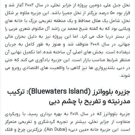
نخل جبل علی، دومین پروژه از جزایر نخلی، در سال ۲۰۰۲ آغاز شد و
قرار بود ۵۰ درصد بزرگتر از نخل جمیرا باشد. این جزیره علاوه بر شکل
نخل، شامل یک هلال محافظ و یک منطقه تفریحی بزرگ با خانه های
ویلایی بود که به گفته شیخ محمد بن راشد آل مکتوم، شعری عربی را
در بستر دریا حک می کرد. اما این پروژه نیز به دلیل بحران مالی
جهانی، در سال ۲۰۰۸ متوقف شد و هنوز به طور کامل به جریان
نیفتاده است. بخش های اصلی آن ساخته شده، اما تکمیل نهایی آن
منتظر شرایط مناسب بازار است. این جزیره یادآوری می کند که حتی
در دبی، بلندپروازی ها نیز گاهی با واقعیت های اقتصادی روبرو می
شوند.
جزیره بلوواترز (Bluewaters Island): ترکیب
مدرنیته و تفریح با چشم دبی
جزیره بلوواترز که در سال ۲۰۱۸ به بهره برداری رسید، با رویکردی
متفاوت از جزایر نخلی، بیشتر بر تجربه گردشگری و تفریحی متمرکز
است. این جزیره خانه «عین دبی» (Ain Dubai)، بزرگترین چرخ و فلک