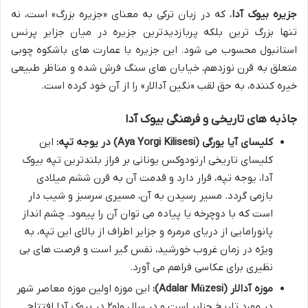
جزیره بیوک آدا
، که در زبان ترکی به معنای «جزیره بزرگ» است، نه
تنها بزرگ ترین بلکه پربازدیدترین جزیره در میان جزایر پرنس
استانبول محسوب می شود. این جزیره با عمارت های باشکوه چوبی
متعلق به قرن نوزدهم، خیابان های سنگ فرش شده و مناظر طبیعی
خیره کننده، به حق لقب «نگین آدالار» را از آن خود کرده است.
جاذبه های تاریخی و فرهنگی بیوک آدا
کلیسای آیا یورگی (Aya Yorgi Kilisesi) در یوجه تپه:
این
کلیسای تاریخی ارتودوکس یونانی بر فراز بلندترین تپه بیوک
آدا، یوجه تپه، قرار دارد و قدمت آن به قرن ششم میلادی
بازمی گردد. مسیر رسیدن به آن، مسیری سرسبز و شیب دار
است که با دوچرخه یا پیاده می توان آن را پیمود. چشم انداز
پانورامایی از دریای مرمره و جزایر اطراف از بالای این تپه، به
ویژه در زمان غروب خورشید، نفس گیر است و فرصت های بی
نظیری برای عکاسی فراهم می آورد.
موزه آدالار (Adalar Müzesi):
این موزه اولین موزه معاصر شهر
در مورد تاریخ جزایر است و در سال ۲۰۱۰ در بیوک آدا افتتاح