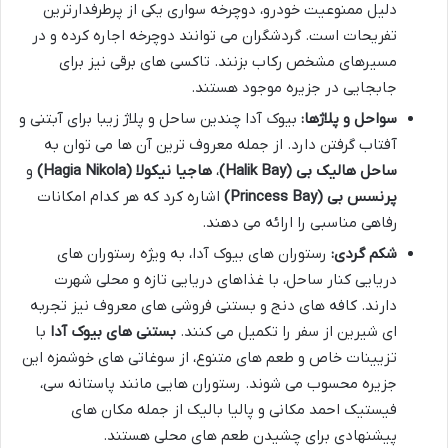
دلیل ممنوعیت خودرو، دوچرخه سواری یکی از پرطرفدارترین
تفریحات است. گردشگران می توانند دوچرخه اجاره کرده و در
مسیرهای مشخص رکاب بزنند. تاکسی های برقی نیز برای
جابجایی در جزیره موجود هستند.
سواحل و پلاژها:
بیوک آدا چندین ساحل و پلاژ زیبا برای آبتنی و
آفتاب گرفتن دارد. از جمله معروف ترین آن ها می توان به
ساحل هالیک بی (Halik Bay)
،
هاجیا نیکولا (Hagia Nikola)
و
پرنسس بی (Princess Bay)
اشاره کرد که هر کدام امکانات
رفاهی مناسبی را ارائه می دهند.
شکم گردی:
رستوران های بیوک آدا، به ویژه رستوران های
دریایی کنار ساحل، با غذاهای دریایی تازه و محلی شهرت
دارند. کافه های دنج و بستنی فروشی های معروف نیز تجربه
ای شیرین از سفر را تکمیل می کنند.
بستنی های بیوک آدا
با
تزیینات خاص و طعم های متنوع، از سوغاتی های خوشمزه این
جزیره محسوب می شوند. رستوران هایی مانند پاستانه سی،
فیستیک احمد مکانی و پالیا بالیک از جمله مکان های
پیشنهادی برای چشیدن طعم های محلی هستند.