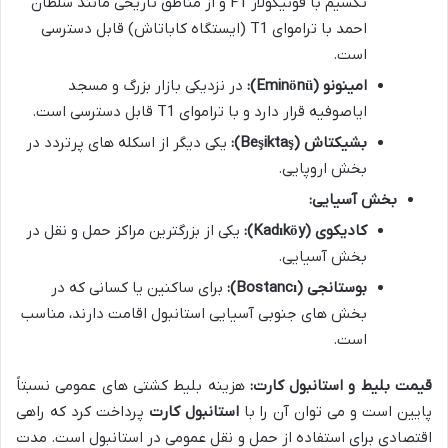
تکسیم با فونیکولار F1 و از مناطق تاریخی مانند سلطان
احمد با تراموای T1 (ایستگاه کاباتاش) قابل دسترسی
است.
امینونو (Eminönü):
در نزدیکی بازار بزرگ و مسجد
ایاصوفیه قرار دارد و با تراموای T1 قابل دسترسی است.
بشیکتاش (Beşiktaş):
یکی دیگر از اسکله های پرتردد در
بخش اروپایی.
بخش آسیایی:
کادیکوی (Kadıköy):
یکی از بزرگترین مراکز حمل و نقل در
بخش آسیایی.
بوستانجی (Bostancı):
برای ساکنین یا کسانی که در
بخش های جنوبی آسیایی استانبول اقامت دارند، مناسب
است.
قیمت بلیط و استانبول کارت:
هزینه بلیط کشتی های عمومی نسبتاً
پایین است و می توان آن را با
استانبول کارت
پرداخت کرد که راهی
اقتصادی برای استفاده از حمل و نقل عمومی در استانبول است. مدت