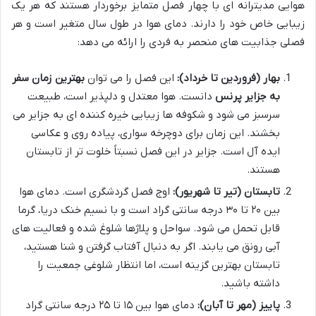
هوایی مدیترانه ای با چهار فصل متمایز برخوردار هستند که هر یک
زیبایی خاص خود را دارند. دمای هوا در طول سال متغیر است و هر
فصلی جذابیت های منحصر به فردی را ارائه می دهد:
بهار (فروردین تا خرداد):
این فصل را می توان
بهترین زمان سفر
به جزایر پرنس
دانست. هوا معتدل و دلپذیر است، طبیعت
سرسبز می شود و شکوفه ها زیبایی خیره کننده ای به جزایر می
بخشند. این زمان برای دوچرخه سواری، پیاده روی و عکاسی
ایده آل است. جزایر در این فصل نسبتاً خلوت تر از تابستان
هستند.
تابستان (تیر تا شهریور):
اوج فصل گردشگری است. دمای هوا
بین ۲۰ تا ۳۰ درجه سانتی گراد است و با نسیم خنک دریا، گرما
قابل تحمل می شود. سواحل و پلاژها شلوغ شده و فعالیت های
آبی رونق می یابند. اگر به دنبال آفتاب گرفتن و شنا هستید،
تابستان بهترین گزینه است، اما انتظار شلوغی جمعیت را
داشته باشید.
پاییز (مهر تا آبان):
دمای هوا بین ۱۵ تا ۲۵ درجه سانتی گراد