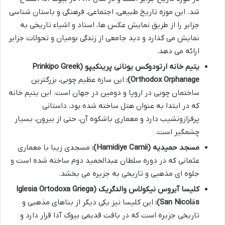
شد. این موزه تاریخ طبیعی، اجتماعی، فرهنگی و باستان شناسی
جزایر را از طریق نمایش عکس ها، اسناد و اشیاء تاریخی به
نمایش می گذارد و دید جامعی از زندگی بومیان و تحولات جزایر
ارائه می دهد.
یتیم خانه ارتودوکس یونانی پرینکیپو (Prinkipo Greek
Orthodox Orphanage):
این سازه عظیم چوبی، بزرگترین
ساختمان چوبی در اروپا و دومین در جهان است. این یتیم خانه
که در ابتدا به عنوان هتل ساخته شده بود، داستانی
پرفرازونشیب دارد و معماری باشکوه آن، حتی از بیرون، بسیار
چشمگیر است.
مسجد حمیدیه (Hamidiye Camii):
مسجدی زیبا با معماری
عثمانی که در دوره سلطان عبدالحمید دوم ساخته شده است و
جلوه ای مذهبی و تاریخی به جزیره می بخشد.
کلیسا آیروس نیکولاس والدگریک (Iglesia Ortodoxa Griega
San Nicolás):
این کلیسا نیز یکی دیگر از بناهای مذهبی و
تاریخی جزیره است که در بافت قدیمی بیوک آدا قرار دارد و