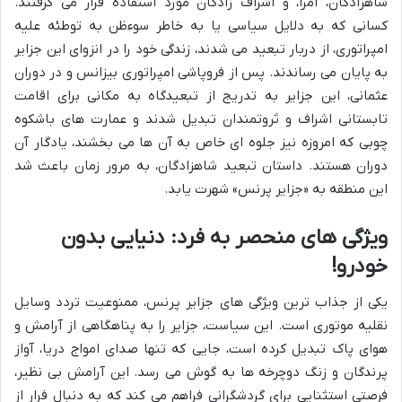
شاهزادگان، امرا، و اشراف زادگان مورد استفاده قرار می گرفتند.
کسانی که به دلایل سیاسی یا به خاطر سوءظن به توطئه علیه
امپراتوری، از دربار تبعید می شدند، زندگی خود را در انزوای این جزایر
به پایان می رساندند. پس از فروپاشی امپراتوری بیزانس و در دوران
عثمانی، این جزایر به تدریج از تبعیدگاه به مکانی برای اقامت
تابستانی اشراف و ثروتمندان تبدیل شدند و عمارت های باشکوه
چوبی که امروزه نیز جلوه ای خاص به آن ها می بخشند، یادگار آن
دوران هستند. داستان تبعید شاهزادگان، به مرور زمان باعث شد
این منطقه به «جزایر پرنس» شهرت یابد.
ویژگی های منحصر به فرد: دنیایی بدون
خودرو!
یکی از جذاب ترین ویژگی های جزایر پرنس، ممنوعیت تردد وسایل
نقلیه موتوری است. این سیاست، جزایر را به پناهگاهی از آرامش و
هوای پاک تبدیل کرده است، جایی که تنها صدای امواج دریا، آواز
پرندگان و زنگ دوچرخه ها به گوش می رسد. این آرامش بی نظیر،
فرصتی استثنایی برای گردشگرانی فراهم می کند که به دنبال فرار از