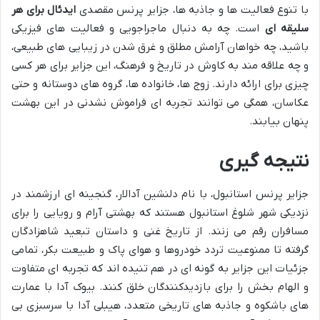
با تنوع فعالیت ها و جاذبه ها، جزایر پرنس مقصدی
ایدئال برای هر
سلیقه ای
است. چه به دنبال ماجراجویی و فعالیت های فیزیکی
باشید، چه خواهان آرامش مطلق و غرق شدن در زیبایی های طبیعی،
و چه علاقه مند به کاوش در تاریخ و فرهنگ، این جزایر برای هر کسی
چیزی برای ارائه دارند. زوج ها، خانواده ها، گروه های دوستانه و حتی
عکاسان، همگی می توانند تجربه ای فراموش نشدنی در این بهشت
پنهان بیابند.
نتیجه گیری
جزایر پرنس استانبول، با نام دلنشین آدالار، گنجینه ای ارزشمند در
نزدیکی شهر شلوغ استانبول هستند که بهشتی آرام و رویایی را برای
مسافران رقم می زنند. از تاریخ غنی و داستان تبعید شاهزادگان
گرفته تا ممنوعیت تردد خودروها و هوای پاک و طبیعت بکر، تمامی
جزئیات این جزایر به گونه ای در هم تنیده اند که تجربه ای متفاوت
و الهام بخش را برای بازدیدکنندگان خلق کنند. بیوک آدا با عمارت
های باشکوه و جاذبه های تاریخی متعدد، هیبلی آدا با سرسبزی بی