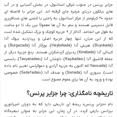
جزایر پرنس در جنوب شرقی استانبول، در بخش آسیایی و در آب
های نیلگون دریای مرمره جای گرفته اند. این جزایر با فاصله ای
حدود ۲۰ کیلومتر از مرکز استانبول، به راحتی با کشتی های مسافربری
قابل دسترسی هستند و سفر به آن ها معمولاً بین یک تا دو ساعت
به طول می انجامد. آدالار از ۹ جزیره کوچک و بزرگ تشکیل شده است
که از این میان، تنها چهار جزیره اصلی و پربازدید بیوک آدا
(Büyükada)، هیبلی آدا (Heybeliada)، بورگاز آدا (Burgazada) و
کینالی آدا (Kinaliada) پذیرای گردشگران هستند. پنج جزیره دیگر، از
جمله قاشیق آدا (Kaşıkadası)، تاوشان آدا (Tavşanadası)، یاسسی
آدا (Yassıada که اکنون به جزیره آزادی و دموکراسی تغییر نام داده
است)، سیوری آدا (Sivriada) و صدف آدا (Sedefadası) خصوصی
بوده و ورود به آن ها برای عموم ممنوع است.
تاریخچه نامگذاری: چرا جزایر پرنس؟
نام «جزایر پرنس» ریشه ای تاریخی دارد که به دوران امپراتوری
بیزانس بازمی گردد. در آن زمان، این جزایر به عنوان تبعیدگاه