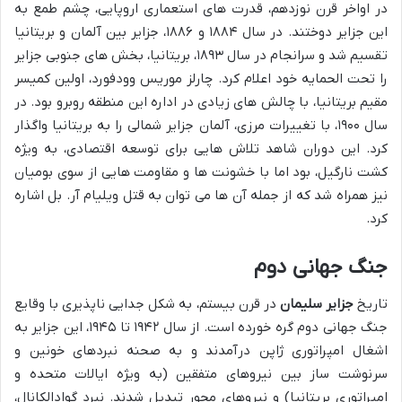
در اواخر قرن نوزدهم، قدرت های استعماری اروپایی، چشم طمع به
این جزایر دوختند. در سال ۱۸۸۴ و ۱۸۸۶، جزایر بین آلمان و بریتانیا
تقسیم شد و سرانجام در سال ۱۸۹۳، بریتانیا، بخش های جنوبی جزایر
را تحت الحمایه خود اعلام کرد. چارلز موریس وودفورد، اولین کمیسر
مقیم بریتانیا، با چالش های زیادی در اداره این منطقه روبرو بود. در
سال ۱۹۰۰، با تغییرات مرزی، آلمان جزایر شمالی را به بریتانیا واگذار
کرد. این دوران شاهد تلاش هایی برای توسعه اقتصادی، به ویژه
کشت نارگیل، بود اما با خشونت ها و مقاومت هایی از سوی بومیان
نیز همراه شد که از جمله آن ها می توان به قتل ویلیام آر. بل اشاره
کرد.
جنگ جهانی دوم
تاریخ
جزایر سلیمان
در قرن بیستم، به شکل جدایی ناپذیری با وقایع
جنگ جهانی دوم گره خورده است. از سال ۱۹۴۲ تا ۱۹۴۵، این جزایر به
اشغال امپراتوری ژاپن درآمدند و به صحنه نبردهای خونین و
سرنوشت ساز بین نیروهای متفقین (به ویژه ایالات متحده و
امپراتوری بریتانیا) و نیروهای محور تبدیل شدند. نبرد گوادالکانال،