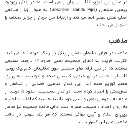
در میان این تنوع، انگلیسی زبان رسمی است، اما در زندگی روزمره،
پیجین سلیمان (Solomon Islands Pijin) به عنوان زبان میانجی
اصلی نقش مهمی ایفا می کند و ارتباط بین مردم از جزایر مختلف را
تسهیل می بخشد.
مذهب
مذهب در
جزایر سلیمان
نقش پررنگی در زندگی مردم ایفا می کند.
اکثریت قریب به اتفاق جمعیت، یعنی حدود ۹۲ درصد، مسیحی
هستند که در بین فرقه های مختلفی چون انگلیکان، کاتولیک رومی،
کلیسای انجیلی دریای جنوبی، کلیسای متحد و ادونتیست های روز
هفتم توزیع شده اند. این تنوع مذهبی، فضایی از تساهل و
همزیستی را ایجاد کرده است. در کنار مسیحیت، حدود ۵ درصد از
مردم به باورهای بومی و سنتی خود پایبند هستند که اغلب با احترام
به ارواح اجداد و طبیعت همراه است. باقی مانده جمعیت نیز شامل
پیروان اسلام و آیین بهائی هستند که هر یک سهمی در بافت
مذهبی غنی این کشور دارند.