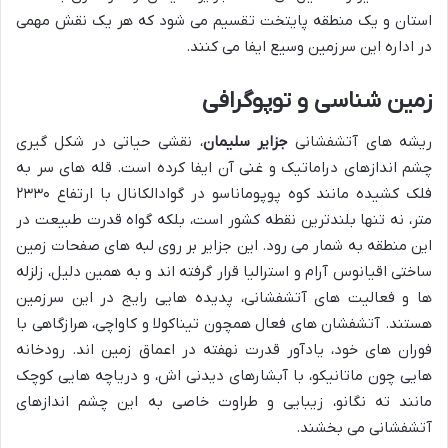
استان و یک منطقه پایتخت تقسیم می شود که هر یک نقش مهمی
در اداره این سرزمین وسیع ایفا می کنند.
زمین شناسی و توپوگرافی
ریشه های آتشفشانی
جزایر سلیمان
، نقشی حیاتی در شکل گیری
چشم اندازهای دراماتیک و غنی آن ایفا کرده است. قله های سر به
فلک کشیده مانند کوه پوپوماناسو در گوادالکانال با ارتفاع ۲۳۳۰
متر، نه تنها بلندترین نقطه کشور است، بلکه گواه قدرت طبیعت در
این منطقه به شمار می رود. این جزایر بر روی لبه های صفحات زمین
ساختی اقیانوس آرام و استرالیا قرار گرفته اند و به همین دلیل، زلزله
ها و فعالیت های آتشفشانی، پدیده هایی رایج در این سرزمین
هستند. آتشفشان های فعال همچون تیناکولا و کاواچی، هرازگاهی با
فوران های خود، یادآور قدرت نهفته در اعماق زمین اند. رودخانه
هایی چون ماتانیکو، با آبشارهای دیدنی اش، و دریاچه هایی کوچک
مانند ته نگانو، زیبایی و طراوت خاصی به این چشم اندازهای
آتشفشانی می بخشند.