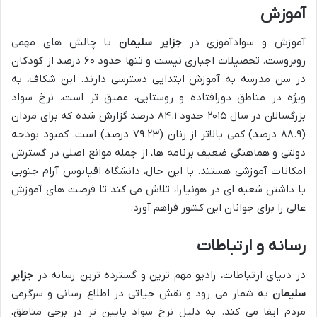
آموزش
آموزش و سوادآموزی در
جزایر سلیمان
با چالش های مهمی
روبروست. تحصیلات اجباری نیست و تنها حدود ۶۰ درصد از کودکان
در سن مدرسه به آموزش ابتدایی دسترسی دارند. این شکاف، به
ویژه در مناطق دورافتاده و روستایی، عمیق تر است. نرخ سواد
بزرگسالان در سال ۲۰۱۵ حدود ۸۴.۱ درصد گزارش شده که برای مردان
(۸۸.۹ درصد) کمی بالاتر از زنان (۷۹.۲۳ درصد) است. کمبود بودجه
دولتی و هماهنگی ضعیف برنامه ها، از جمله موانع اصلی در گسترش
امکانات آموزشی هستند. با این حال، دانشگاه اقیانوس آرام جنوبی
با داشتن شعبه ای در هونیارا، تلاش می کند تا فرصت های آموزش
عالی را برای جوانان این کشور فراهم آورد.
رسانه و ارتباطات
در دنیای ارتباطات، رادیو مهم ترین و گسترده ترین رسانه در
جزایر
سلیمان
به شمار می رود و نقش حیاتی در اطلاع رسانی و سرگرمی
مردم ایفا می کند. به دلیل نرخ سواد پایین تر در برخی مناطق،