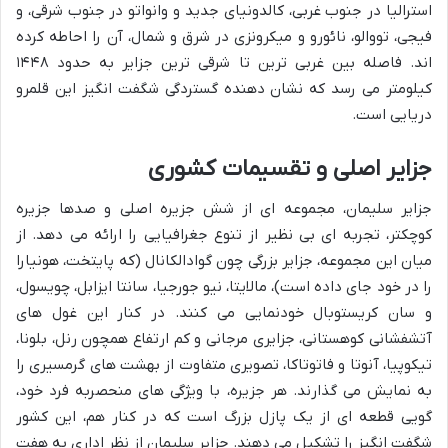
استرالیا در جنوب غربی، کالدونیای جدید و وانواتو در جنوب شرقی، و
فیجی، تووالو، نائورو و میکرونزی در شرق و شمال، آن را احاطه کرده
اند. فاصله بین غربی ترین تا شرقی ترین جزایر به حدود ۱۴۴۸
کیلومتر می رسد که نشان دهنده گستردگی شگفت انگیز این قلمرو
دریایی است.
جزایر اصلی و تقسیمات کشوری
جزایر سلیمان، مجموعه ای از شش جزیره اصلی و صدها جزیره
کوچکتر، تجربه ای بی نظیر از تنوع جغرافیایی را ارائه می دهد. از
میان این مجموعه، جزایر بزرگی چون گوادالکانال (که پایتخت، هونیارا
را در خود جای داده است)، مالایتا، نیو جورجیا، سانتا ایزابل، چویسول،
و سان کریستوبال خودنمایی می کنند. در کنار این غول های
آتشفشانی کوهستانی، جزایری مرجانی و کم ارتفاع همچون رنل، بلونا،
تیکوپیا، آنوتا و فاتوتاکا، تصویری متفاوت از بهشت های گرمسیری را
به نمایش می گذارند. هر جزیره، با ویژگی های منحصربه فرد خود،
گویی قطعه ای از یک پازل بزرگ است که در کنار هم، این کشور
شگفت انگیز را تشکیل می دهند. جزایر سلیمان از نظر اداری به هفت