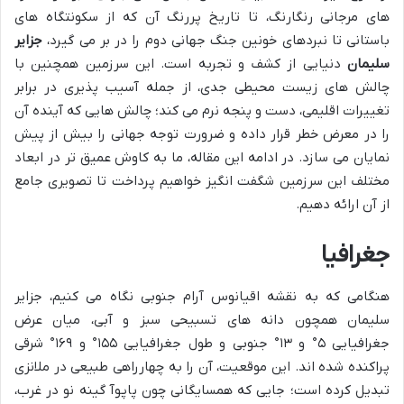
های مرجانی رنگارنگ، تا تاریخ پررنگ آن که از سکونتگاه های
باستانی تا نبردهای خونین جنگ جهانی دوم را در بر می گیرد،
جزایر
سلیمان
دنیایی از کشف و تجربه است. این سرزمین همچنین با
چالش های زیست محیطی جدی، از جمله آسیب پذیری در برابر
تغییرات اقلیمی، دست و پنجه نرم می کند؛ چالش هایی که آینده آن
را در معرض خطر قرار داده و ضرورت توجه جهانی را بیش از پیش
نمایان می سازد. در ادامه این مقاله، ما به کاوش عمیق تر در ابعاد
مختلف این سرزمین شگفت انگیز خواهیم پرداخت تا تصویری جامع
از آن ارائه دهیم.
جغرافیا
هنگامی که به نقشه اقیانوس آرام جنوبی نگاه می کنیم، جزایر
سلیمان همچون دانه های تسبیحی سبز و آبی، میان عرض
جغرافیایی ۵° و ۱۳° جنوبی و طول جغرافیایی ۱۵۵° و ۱۶۹° شرقی
پراکنده شده اند. این موقعیت، آن را به چهارراهی طبیعی در ملانزی
تبدیل کرده است؛ جایی که همسایگانی چون پاپوآ گینه نو در غرب،