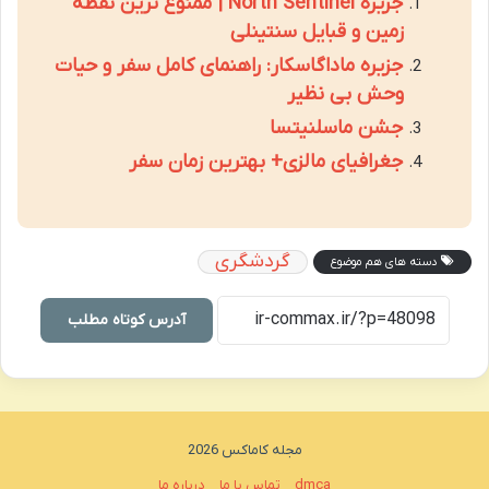
جزیره North Sentinel | ممنوع ترین نقطه
زمین و قبایل سنتینلی
جزیره ماداگاسکار: راهنمای کامل سفر و حیات
وحش بی نظیر
جشن ماسلنیتسا
جغرافیای مالزی+ بهترین زمان سفر
گردشگری
دسته های هم موضوع
آدرس کوتاه مطلب
مجله کاماکس 2026
dmca
تماس با ما
درباره ما