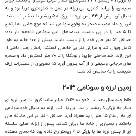
با بزرگی ۸.۱ ریشتر، ۳۴۹ کیلومتری شمال غربی هونیارا، پایتخت جزایر
سلیمان، را لرزاند. کانون این زلزله در عمق ۱۰ کیلومتری دریا بود و به
دنبال آن بیش از ۴۴ پس لرزه با بزرگی ۵.۰ ریشتر یا بیشتر ثبت شد.
این رویداد مهیب، منجر به وقوع سونامی شد که موج هایی به ارتفاع
تا ۵ متر را در پی داشت. پیامدهای این سونامی فاجعه بار بود؛
حداقل ۵۲ نفر جان خود را از دست دادند، بیش از ۹۰۰ خانه به طور
کامل ویران شد و هزاران نفر بی خانمان گشتند. رانش زمین ناشی از
این زلزله، خط ساحلی جزیره رانونگگا را تا ۷۰ متر گسترش داد و صخره
های مرجانی وسیعی را از آب بیرون آورد که تصویری از تغییرات ژرف
طبیعت را به نمایش گذاشت.
زمین لرزه و سونامی ۲۰۱۳
فقط چند سال بعد، در ۶ فوریه ۲۰۱۳، جزایر سانتا کروز با زمین لرزه ای
دیگر به بزرگی ۸ ریشتر لرزید. این بار نیز، زلزله به دنبال خود سونامی
ای به ارتفاع ۱.۵ متر را به همراه آورد. حداقل ۹ نفر در این حادثه جان
باختند و بسیاری از خانه ها ویران شدند. پیش از زلزله اصلی، سلسله
ای از پیش لرزه ها با بزرگی تا ۶ ریشتر رخ داده بود که نشان دهنده