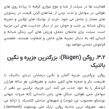
فعالیت ها در سیلت از شنا و موج سواری گرفته تا پیاده روی های
طولانی در سواحل و لذت بردن از غذاهای گران قیمت در رستوران
های ممتاز را شامل می شود. خرید از بوتیک های لوکس و تجربه
زندگی شبانه پر جنب و جوش نیز از دیگر جذابیت های این جزیره
است. سیلت برای عاشقان تجمل، ورزش های آبی، زندگی شبانه و
کسانی که به دنبال تجربه های خاص و متفاوت هستند، مقصدی
فراموش نشدنی خواهد بود.
۳.۲. روگن (Rügen): بزرگترین جزیره و نگین
بالتیک
روگن، بزرگترین جزیره آلمان و نگین درخشان دریای بالتیک، با
طبیعت بکر و صخره های گچی سفید و معروفش، هر ساله هزاران
گردشگر را به خود جذب می کند. این جزیره، ترکیبی بی نظیر از
سواحل شنی طولانی، جنگل های راش باستانی (که میراث جهانی
یونسکو محسوب می شوند) و شهرهای ساحلی کلاسیک را ارائه می
دهد. معروف ترین جاذبه روگن، پارک ملی یوسموند (Jasmund)