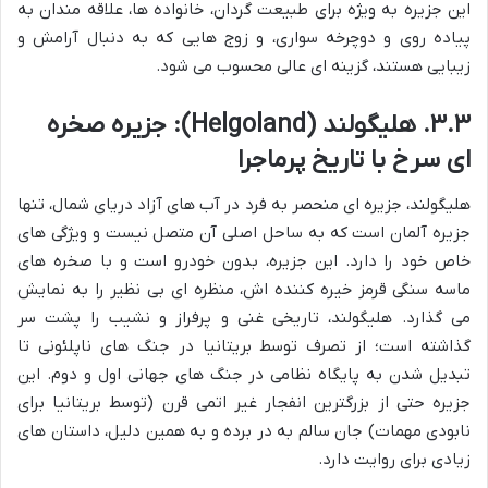
این جزیره به ویژه برای طبیعت گردان، خانواده ها، علاقه مندان به
پیاده روی و دوچرخه سواری، و زوج هایی که به دنبال آرامش و
زیبایی هستند، گزینه ای عالی محسوب می شود.
۳.۳. هلیگولند (Helgoland): جزیره صخره
ای سرخ با تاریخ پرماجرا
هلیگولند، جزیره ای منحصر به فرد در آب های آزاد دریای شمال، تنها
جزیره آلمان است که به ساحل اصلی آن متصل نیست و ویژگی های
خاص خود را دارد. این جزیره، بدون خودرو است و با صخره های
ماسه سنگی قرمز خیره کننده اش، منظره ای بی نظیر را به نمایش
می گذارد. هلیگولند، تاریخی غنی و پرفراز و نشیب را پشت سر
گذاشته است؛ از تصرف توسط بریتانیا در جنگ های ناپلئونی تا
تبدیل شدن به پایگاه نظامی در جنگ های جهانی اول و دوم. این
جزیره حتی از بزرگترین انفجار غیر اتمی قرن (توسط بریتانیا برای
نابودی مهمات) جان سالم به در برده و به همین دلیل، داستان های
زیادی برای روایت دارد.