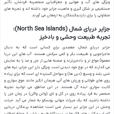
ویژگی های آب و هوایی و جغرافیایی منحصربه فردشان، تأثیر
مستقیمی بر شکل گیری و ماهیت جزایر خود داشته اند و تجربه های
متفاوتی را برای بازدیدکنندگان به ارمغان می آورند.
جزایر دریای شمال (North Sea Islands):
تجربه طبیعت وحشی و بادخیز
جزایر دریای شمال، مقصدی برای کسانی است که به دنبال
ماجراجویی و طبیعت بکر و کمی سرکش هستند. آب های این دریا
معمولاً مواج تر و بادخیزترند و صحنه هایی از جزر و مد را به نمایش
می گذارند که در نوع خود دیدنی است. ویژگی بارز این جزایر، تپه های
شنی بلند و وسیع (دین ها) و سواحل گسترده ای است که برای پیاده
روی های طولانی و ورزش های آبی هیجان انگیز مانند موج سواری و
کایت سواری ایده آل هستند. در این مناطق، می توانید تجربه
منحصر به فرد پیاده روی در گل و لای (واتن واگن) در زمان جزر را
داشته باشید، که یک میراث جهانی یونسکو به شمار می آید. حیات
وحش در این جزایر نیز بسیار غنی است؛ مشاهده پرندگان دریایی
کمیاب و کلنی های فک ها در زیستگاه طبیعی شان، از جمله لحظات