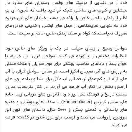
خود را در دنیایی از بوتیک های لوکس، رستوران های ستاره دار
میشلین و کلوپ های ساحلی شیک خواهید یافت که تجربه ای بی
نظیر از زندگی ساحلی خاص را ارائه می دهند. خیابان های این جزیره،
خود به تنهایی نمایشگاهی از مدل های لوکس و قدیمی خودروهای
معروف دنیاست، که گواه بر سبک زندگی خاص حاکم بر سیلت است.
سواحل وسیع و زیبای سیلت، هر یک با ویژگی های خاص خود،
انتظارات مختلفی را برآورده می کنند. سواحل غربی این جزیره، با
امواج بلند و بادهای مناسب، بهشتی برای موج سواران و علاقه مندان
به ورزش های آبی هیجان انگیز است. در مقابل، سواحل شرقی با آب
های آرام تر و کم عمق تر، فضایی ایده آل برای شنا و پیاده روی های
آرامش بخش در کنار آب فراهم می آورند. در کنار تفریحات مدرن،
سیلت تاریخ و فرهنگ غنی نیز دارد؛ فانوس های دریایی زیبا، خانه
های سنتی فریزین (Friesenhäuser) با سقف های پوشالی، و مقبره
های باستانی با قدمتی بیش از ۵۰۰۰ سال، داستان های کهن این
سرزمین را روایت می کنند و فرصتی برای غرق شدن در گذشته فراهم
می آورند.