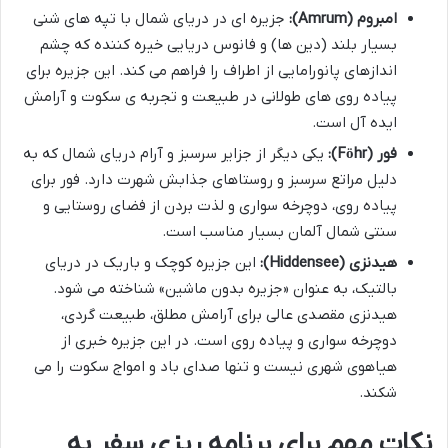
امبروم (Amrum):
جزیره ای در دریای شمال با تپه های شنی
بسیار بلند (دین ها) و فانوس دریایی خیره کننده که چشم
اندازهای پانورامایی از اطراف را فراهم می کند. این جزیره برای
پیاده روی های طولانی در طبیعت و تجربه ی سکوت و آرامش
ایده آل است.
فور (Föhr):
یکی دیگر از جزایر سرسبز و آرام دریای شمال که به
دلیل مراتع سرسبز و روستاهای جذابش شهرت دارد. فور برای
پیاده روی، دوچرخه سواری و لذت بردن از فضای روستایی و
سنتی شمال آلمان بسیار مناسب است.
هیدنزی (Hiddensee):
این جزیره کوچک و باریک در دریای
بالتیک، به عنوان «جزیره بدون ماشین» شناخته می شود.
هیدنزی مقصدی عالی برای آرامش مطلق، طبیعت گردی،
دوچرخه سواری و پیاده روی است. در این جزیره خبری از
هیاهوی شهری نیست و تنها صدای باد و امواج سکوت را می
شکند.
نکات مهم برای برنامه ریزی سفر به