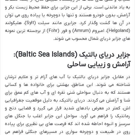
به یاد ماندنی است. برخی از این جزایر، برای حفظ محیط زیست بکر و
آرامش، بدون خودرو هستند و تنها با دوچرخه یا پیاده روی می توان
در آن ها گشت وگذار کرد. جزایری مانند سیلت (Sylt)، هلیگولند
(Helgoland)، امبروم (Amrum) و فور (Föhr) از برجسته ترین نمونه
های جزایر دریای شمال محسوب می شوند.
جزایر دریای بالتیک (Baltic Sea Islands):
آرامش و زیبایی ساحلی
در مقابل، جزایر دریای بالتیک با آب های آرام تر و ملایم ترشان
شناخته می شوند. این مناطق، بهشتی برای خانواده ها و کسانی
هستند که به دنبال سواحلی شنی نقره ای و آب های کم عمق برای
شنا و آرامش می گردند. دریای بالتیک، به دلیل موقعیت جغرافیایی
اش، کمتر در معرض بادهای شدید قرار می گیرد و فضایی دنج و
رمانتیک را فراهم می آورد. سواحل این جزایر اغلب با جنگل های
سرسبز و انبوه احاطه شده اند که فرصت های بی نظیری برای پیاده
روی در طبیعت و دوچرخه سواری در مسیرهای جنگلی فراهم می