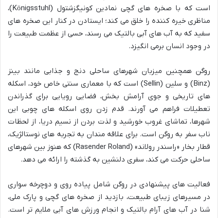
است که با صخره های گچی نمادین کونیگزشتول (Königsstuhl)،
مناظری خیره کننده را خلق می کند؛ ایستادن در کنار این صخره های
سفید که به آب های آبی بالتیک می رسند، حسی از عظمت طبیعت را
در وجود انسان برمی انگیزد.
روگن همچنین میزبان شهرهای ساحلی دنج و جذابی مانند بینز
(Binz) و سلین (Sellin) است که با معماری سنتی خاص خود، اسکله
های تاریخی و جوی آرامش بخش، فضایی رویایی برای گذراندن
تعطیلات فراهم می آورند. قدم زدن روی اسکله های چوبی این
شهرها، تماشای غروب خورشید و لذت بردن از نسیم دریا، از لحظات
ناب سفر به روگن است. برای علاقه مندان به تجربه های نوستالژیک،
قطار بخار «راسندر رولاند» (Rasender Roland) که هنوز بین شهرهای
ساحلی حرکت می کند، سفری دلنشین به گذشته را ارائه می دهد.
فعالیت های پیشنهادی در روگن شامل پیاده روی و دوچرخه سواری
در مسیرهای زیبای طبیعت، بازدید از صخره های گچی و پارک ملی،
شنا در آب های آرام بالتیک و انجام ورزش های آبی ملایم تر است.