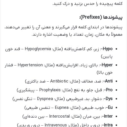
کلمه پیچیده را حدس بزنید و درک کنید.
پیشوندها (Prefixes):
پیشوندها در ابتدای کلمه قرار می‌گیرند و معنی آن را تغییر می‌دهند،
معمولاً به مکان، زمان، تعداد یا وضعیت اشاره دارند.
Hypo-
: زیر، کم، کاهش‌یافته (مثال: Hypoglycemia – قند خون
پایین)
Hyper-
: بالای، زیاد، افزایش‌یافته (مثال: Hypertension – فشار
خون بالا)
Anti-
: ضد، مخالف (مثال: Antibiotic – ضد باکتری)
Pro-
: قبل، جلو، به نفع (مثال: Prophylaxis – پیشگیری)
Dys-
: دشوار، بد، غیرطبیعی (مثال: Dyspnea – تنگی نفس)
Eu-
: خوب، طبیعی (مثال: Eupnea – تنفس طبیعی)
Inter-
: بین، میان (مثال: Intercostal – بین دنده‌ای)
Intra-
: درون، داخل (مثال: Intravenous – درون وریدی)