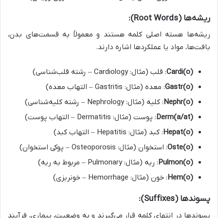
ریشه‌ها (Root Words):
ریشه‌ها هسته اصلی کلمه هستند و معمولاً به قسمت‌های بدن،
بافت‌ها، مواد یا عملکردها اشاره دارند.
Cardi(o)
: قلب (مثال: Cardiology – رشته قلب‌شناسی)
Gastr(o)
: معده (مثال: Gastritis – التهاب معده)
Nephr(o)
: کلیه (مثال: Nephrology – رشته کلیه‌شناسی)
Derm(a/at)
: پوست (مثال: Dermatitis – التهاب پوست)
Hepat(o)
: کبد (مثال: Hepatitis – التهاب کبد)
Oste(o)
: استخوان (مثال: Osteoporosis – پوکی استخوان)
Pulmon(o)
: ریه (مثال: Pulmonary – مربوط به ریه)
Hem(o)
: خون (مثال: Hemorrhage – خونریزی)
پسوندها (Suffixes):
پسوندها در انتهای کلمه قرار می‌گیرند و به وضعیت، بیماری، فرآیند