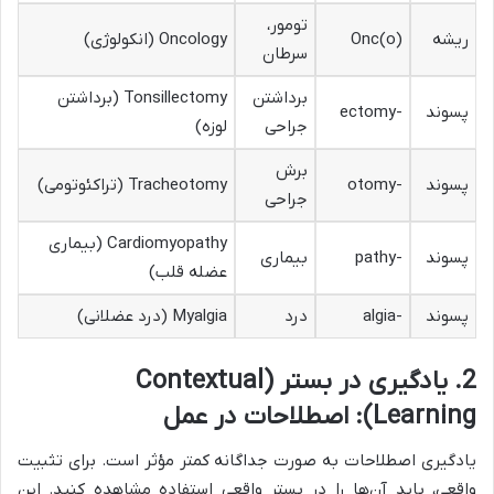
تومور،
ریشه
Onc(o)
Oncology (انکولوژی)
سرطان
برداشتن
Tonsillectomy (برداشتن
پسوند
-ectomy
جراحی
لوزه)
برش
پسوند
-otomy
Tracheotomy (تراکئوتومی)
جراحی
Cardiomyopathy (بیماری
پسوند
-pathy
بیماری
عضله قلب)
پسوند
-algia
درد
Myalgia (درد عضلانی)
2. یادگیری در بستر (Contextual
Learning): اصطلاحات در عمل
یادگیری اصطلاحات به صورت جداگانه کمتر مؤثر است. برای تثبیت
واقعی، باید آن‌ها را در بستر واقعی استفاده مشاهده کنید. این