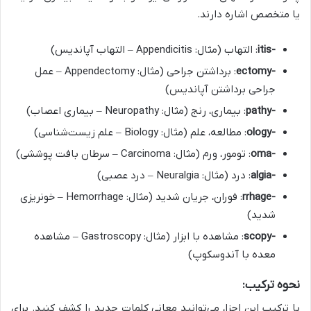
یا متخصص اشاره دارند.
-itis
: التهاب (مثال: Appendicitis – التهاب آپاندیس)
-ectomy
: برداشتن جراحی (مثال: Appendectomy – عمل
جراحی برداشتن آپاندیس)
-pathy
: بیماری، رنج (مثال: Neuropathy – بیماری اعصاب)
-ology
: مطالعه، علم (مثال: Biology – علم زیست‌شناسی)
-oma
: تومور، ورم (مثال: Carcinoma – سرطان بافت پوششی)
-algia
: درد (مثال: Neuralgia – درد عصبی)
-rrhage
: فوران، جریان شدید (مثال: Hemorrhage – خونریزی
شدید)
-scopy
: مشاهده با ابزار (مثال: Gastroscopy – مشاهده
معده با آندوسکوپ)
نحوه ترکیب:
با ترکیب این اجزا، می‌توانید معانی کلمات جدید را کشف کنید. برای