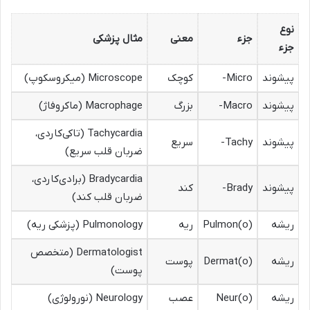
نوع
جزء
معنی
مثال پزشکی
جزء
پیشوند
Micro-
کوچک
Microscope (میکروسکوپ)
پیشوند
Macro-
بزرگ
Macrophage (ماکروفاژ)
Tachycardia (تاکی‌کاردی،
پیشوند
Tachy-
سریع
ضربان قلب سریع)
Bradycardia (برادی‌کاردی،
پیشوند
Brady-
کند
ضربان قلب کند)
ریشه
Pulmon(o)
ریه
Pulmonology (پزشکی ریه)
Dermatologist (متخصص
ریشه
Dermat(o)
پوست
پوست)
ریشه
Neur(o)
عصب
Neurology (نورولوژی)