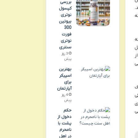
بررسی
.
کپسول
نوتری
E) می‌شوند که
بیوتین
300
فورت
ه
نوتری
سنتری
ل
3 روز
ز
پیش
ی
بهترین
اسپیکر
برای
ک
آپارتمان
ی
4 روز
پیش
ی
حکم
ی
دخول از
پشت با
نامحرم
در اهل