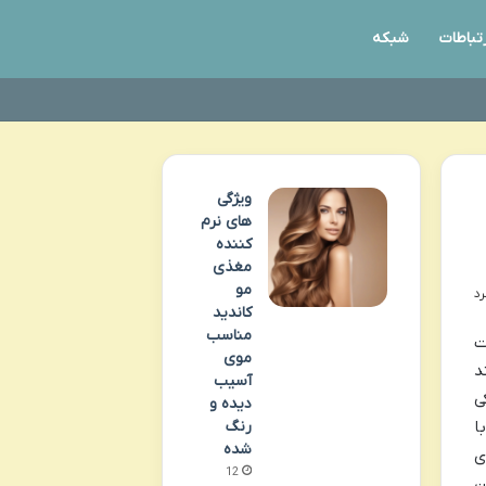
رتباطات
شبکه
ویژگی
های نرم
کننده
مغذی
مو
کاندید
مناسب
ت
موی
د
آسیب
ی
دیده و
ا
رنگ
شده
ی
12
ن