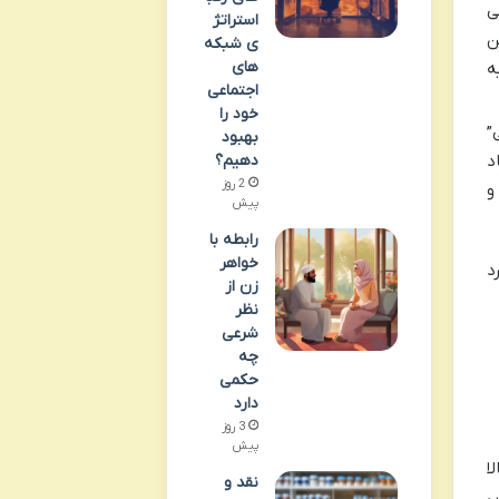
ی
استراتژ
بوب‌ترین
ی شبکه
های
ه
اجتماعی
خود را
”
بهبود
د
دهیم؟
2 روز
و
پیش
رابطه با
خواهر
د
زن از
نظر
شرعی
چه
حکمی
دارد
3 روز
پیش
ا
نقد و
س