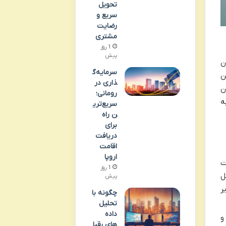
تحویل
سریع و
رضایت
مشتری
1 روز
پیش
ن
سرمایه‌گ
ن
ذاری در
ن
رومانی؛
ه
سریع‌تری
ن راه
برای
دریافت
اقامت
اروپا
ت
1 روز
ل
پیش
ر
چگونه با
تحلیل
داده
 و
های رقبا