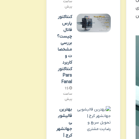
ساعت
ی
پیش
ن
کنتاکتور
پارس
فانال
چیست؟
بررسی
مشخصا
ت و
کاربرد
کنتاکتور
Pars
Fanal
15
ساعت
پیش
بهترین
قالیشوی
ی
جهانشهر
کرج |