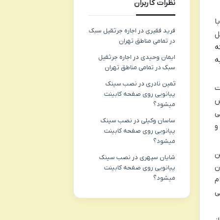
نظرات کاربران
از سرامیک‌های فلدسپاتیک یا انواع خاصی از Emax با
فرید فقیری
در
اجاره جرثقیل سبک
ل
در تمامی مناطق تهران
ه
ایمان وحیدی
در
اجاره جرثقیل
ه
سبک در تمامی مناطق تهران
ثمین نادری
در
نصب سینک
ت
پیانویی روی صفحه کابینت
ش
میشود؟
ی
ساسان وکیلی
در
نصب سینک
و
پیانویی روی صفحه کابینت
میشود؟
ن
شایان سپهری
در
نصب سینک
ن
پیانویی روی صفحه کابینت
میشود؟
م
ایی