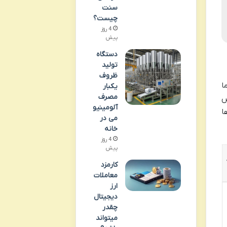
سنت
چیست؟
4 روز
پیش
دستگاه
تولید
ظروف
ا
یکبار
مصرف
ص
آلومینیو
ا
می در
خانه
4 روز
پیش
ر
کارمزد
معاملات
ارز
دیجیتال
چقدر
میتواند