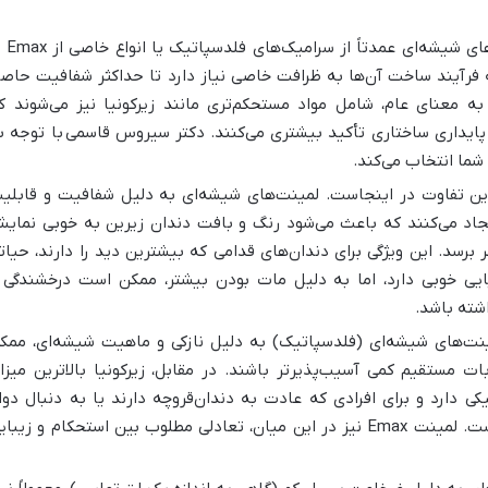
لمینت‌های شیشه‌ای عمدتاً 
 فرآیند ساخت آن‌ها به ظرافت خاصی نیاز دارد تا حداکثر شفافیت حاص
به معنای عام، شامل مواد مستحکم‌تری مانند زیرکونیا نیز می‌شوند ک
پایداری ساختاری تأکید بیشتری می‌کنند.
دکتر سیروس قاسمی
با توجه ب
 شما انتخاب می‌کند.
رین تفاوت در اینجاست. لمینت‌های شیشه‌ای به دلیل شفافیت و قابلی
 ایجاد می‌کنند که باعث می‌شود رنگ و بافت دندان زیرین به خوبی نمای
ر برسد. این ویژگی برای دندان‌های قدامی که بیشترین دید را دارند، حیات
بایی خوبی دارد، اما به دلیل مات بودن بیشتر، ممکن است درخشندگی 
شته باشد.
نت‌های شیشه‌ای (فلدسپاتیک) به دلیل نازکی و ماهیت شیشه‌ای، ممک
ت مستقیم کمی آسیب‌پذیرتر باشند. در مقابل، زیرکونیا بالاترین میزا
کی دارد و برای افرادی که عادت به دندان‌قروچه دارند یا به دنبال دوا
فوق‌العاده هستند، گزینه‌ای ایده‌آل است. لمینت Emax نیز در این میان، تعادلی مطلوب بین استحکام و زیب