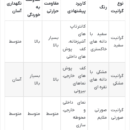
نوع
کاربرد
مقاومت
نگهداری
رنگ
به
گرانیت
پیشنهادی
حرارتی
آسان
خوردگی
کانترتاپ
سفید با
های
گرانیت
بسیار
دانه های
آشپزخانه،
بالا
متوسط
سفید
بالا
خاکستری
کف پوش
های داخلی
کف پوش
مشکی با
گرانیت
های خارجی،
بسیار
دانه های
بالا
آسان
مشکی
نماهای
بالا
نقره ای
بیرونی
نمای داخلی
گرانیت
صورتی
و خارجی،
متوسط
متوسط
متوسط
صورتی
ملایم
محوطه
سازی