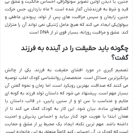
جنین، یا دیدن اولین تصویر سونوگرافی، احساس مالکیت و عشق بی
قید و شرط به فرزندشان آغاز شده است. ۹ ماه بارداری، حس حرکت
جنین، زایمان و سپس مراقبت های پس از تولد، پیوندی عاطفی و
بیولوژیکی ایجاد می کند که هیچ عامل ژنتیکی نمی تواند آن را متزلزل
کند. عشق و مراقبت روزانه، بسیار قوی تر از DNA است.
چگونه باید حقیقت را در آینده به فرزند
گفت؟
تصمیم گیری در مورد افشای حقیقت به فرزند، یکی از چالش
برانگیزترین مسائل است. متخصصان روانشناسی کودک اغلب توصیه
می کنند که صداقت، بهترین رویکرد است، اما زمان و نحوه گفتن آن
بسیار مهم است. پیشنهاد می شود که داستان تولد فرزند به گونه ای
ملایم و متناسب با سن او و از سنین پایین، در قالب داستان یا
گفتگوهای ساده، بیان شود. این کار به کودک کمک می کند تا از
همان ابتدا با هویت خود کنار بیاید و احساس پذیرش و امنیت
داشته باشد. مهم ترین نکته، ایجاد یک محیط پر از عشق و حمایت
است که کودک در آن احساس کند کاملاً متعلق به این خانواده است.