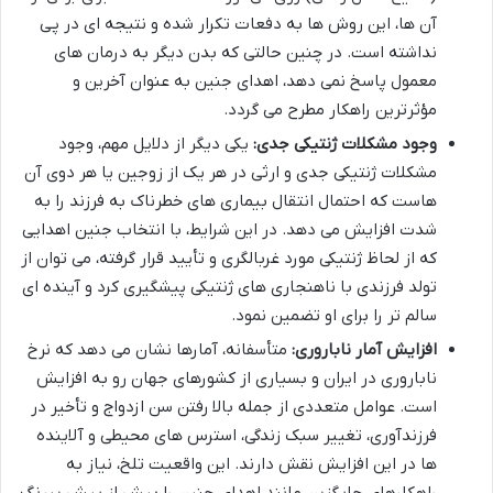
آن ها، این روش ها به دفعات تکرار شده و نتیجه ای در پی
نداشته است. در چنین حالتی که بدن دیگر به درمان های
معمول پاسخ نمی دهد، اهدای جنین به عنوان آخرین و
مؤثرترین راهکار مطرح می گردد.
وجود مشکلات ژنتیکی جدی:
یکی دیگر از دلایل مهم، وجود
مشکلات ژنتیکی جدی و ارثی در هر یک از زوجین یا هر دوی آن
هاست که احتمال انتقال بیماری های خطرناک به فرزند را به
شدت افزایش می دهد. در این شرایط، با انتخاب جنین اهدایی
که از لحاظ ژنتیکی مورد غربالگری و تأیید قرار گرفته، می توان از
تولد فرزندی با ناهنجاری های ژنتیکی پیشگیری کرد و آینده ای
سالم تر را برای او تضمین نمود.
افزایش آمار ناباروری:
متأسفانه، آمارها نشان می دهد که نرخ
ناباروری در ایران و بسیاری از کشورهای جهان رو به افزایش
است. عوامل متعددی از جمله بالا رفتن سن ازدواج و تأخیر در
فرزندآوری، تغییر سبک زندگی، استرس های محیطی و آلاینده
ها در این افزایش نقش دارند. این واقعیت تلخ، نیاز به
راهکارهای جایگزین مانند اهدای جنین را بیش از پیش پررنگ