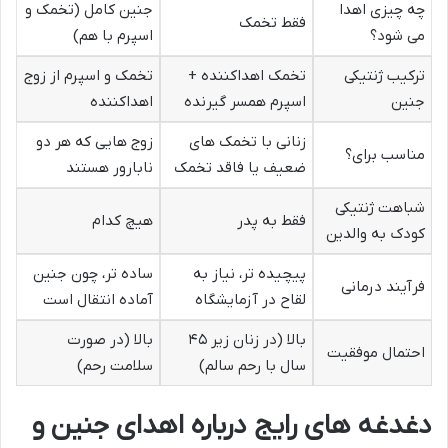
چه چیزی اهدا
جنین کامل (تخمک و
فقط تخمک
می شود؟
اسپرم با هم)
ترکیب ژنتیکی
تخمک اهداکننده +
تخمک و اسپرم از زوج
جنین
اسپرم همسر گیرنده
اهداکننده
زنانی با تخمک های
زوج هایی که هر دو
مناسب برای؟
ضعیف یا فاقد تخمک
نابارور هستند
شباهت ژنتیکی
فقط به پدر
هیچ کدام
کودک به والدین
پیچیده تر، نیاز به
ساده تر، چون جنین
فرآیند درمانی
لقاح در آزمایشگاه
آماده انتقال است
بالا (در زنان زیر ۴۵
بالا (در صورت
احتمال موفقیت
سال با رحم سالم)
سلامت رحم)
دغدغه های رایج درباره اهدای جنین و