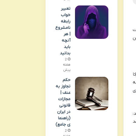
تعبیر
خواب
رابطه
نامشروع
ت
| هر
ن
آنچه
باید
بدانید
2
هفته
پیش
ا
حکم
ه
تجاوز به
ی
عنف |
مجازات
قانونی
در ایران
:
(راهنما
د
ی جامع)
2