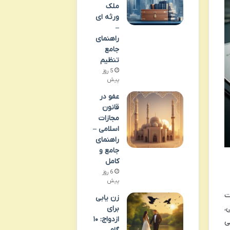
ملک
ورثه ای
–
راهنمای
جامع
تنظیم
5 روز
پیش
عفو در
قانون
مجازات
اسلامی –
راهنمای
جامع و
کامل
6 روز
پیش
ت
زن یابی
،
برای
ازدواج: ۱۰
ی