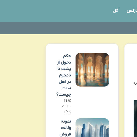
ارکس
گل
حکم
دخول از
پشت با
نامحرم
در اهل
سنت
چیست؟
11
ساعت
پیش
نمونه
وکالت
فروش