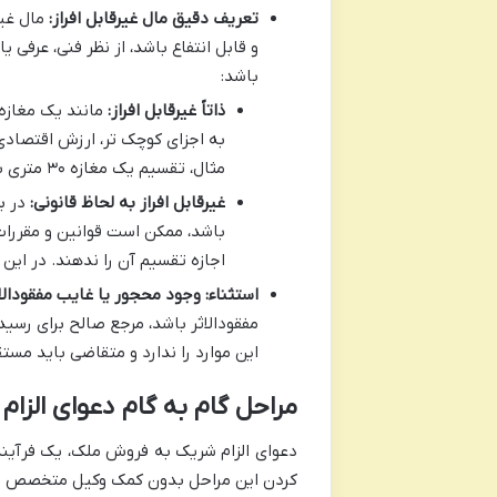
تعریف دقیق مال غیرقابل افراز:
مال غیر
و قابل انتفاع باشد، از نظر فنی، عرفی 
باشد:
ذاتاً غیرقابل افراز:
مانند یک مغازه 
به اجزای کوچک تر، ارزش اقتصادی آ
مثال، تقسیم یک مغازه ۳۰ متری به دو سهم ۱۵ متری، عملاً آن را غیرقابل بهره برداری می کند.
غیرقابل افراز به لحاظ قانونی:
در ب
باشد، ممکن است قوانین و مقررات
اجازه تقسیم آن را ندهند. در ای
استثناء: وجود محجور یا غایب مفقودالاث
مفقودالاثر باشد، مرجع صالح برای رسی
این موارد را ندارد و متقاضی باید مستق
مراحل گام به گام دعوای الز
دعوای الزام شریک به فروش ملک، یک فرآیند
کردن این مراحل بدون کمک وکیل متخصص می 