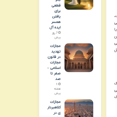
گام
قطعی
برای
،
یافتن
همسر
ی
ایده آل
ا
7 روز
ن
پیش
ی
مجازات
ل
تهدید
در قانون
مجازات
اسلامی –
صفر تا
صد
ک
1
هفته
ی
پیش
ک
مجازات
کلاهبردار
ی در