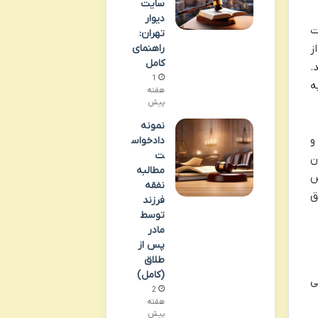
سایت
دیوار
ت
تهران:
راهنمای
ز
کامل
.
1
ه
هفته
پیش
نمونه
و
دادخواس
ت
ن
مطالبه
ص
نفقه
ق
فرزند
توسط
مادر
پس از
طلاق
(کامل)
ی
2
هفته
پیش