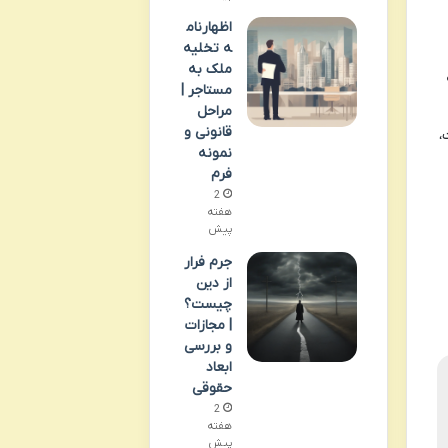
اظهارنام
ه تخلیه
ملک به
مستاجر |
مراحل
قانونی و
،
نمونه
فرم
2
هفته
پیش
جرم فرار
از دین
چیست؟
| مجازات
و بررسی
ابعاد
حقوقی
2
هفته
پیش