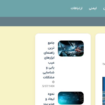
ن
ایمنی
ارتباطات
جامع
ترین
راهنمای
ابزارهای
عیب
یابی و
شناسایی
مشکلات
05/07/1404
نحوه
ایجاد و
مدیریت