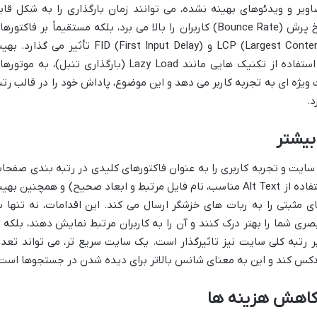
ر و ویدئوهای بهینه نشده، می توانند زمان بارگذاری را به شکل قاب
قیماً بر فاکتورهای
گوگل مانند LCP (Largest Contentful Paint) و FID (First Input Delay) تأثیر می گذارد.
سازی رسانه ها با کاهش حجم فایل ها و استفاده از تکنیک هایی مانند Lazy Load (بارگذاری تنبل)، به موت
ه ای به تجربه کاربر می دهد و این موضوع، پاداش خود را در قالب رتب
د.
بیشتر
ت و تجربه کاربری را به عنوان فاکتورهای کلیدی در رتبه بندی صفحا
در نظر می گیرند. بهینه سازی تصاویر (با استفاده از Alt Text مناسب، نام فایل مرتبط و ابعاد صحیح) و همچنین به
 مثبتی را به ربات های خزشگر ارسال می کند. این اقدامات، نه تنها ب
 شما را بهتر درک کنند و آن را به کاربران مرتبط نمایش دهند، بلکه ب
رتبه کلی سایت نیز تاثیرگذار است. یک سایت سریع تر، می تواند تعدا
دکس کند و این به معنای شانس بالاتر برای دیده شدن در جستجوها است
 کاهش هزینه ها