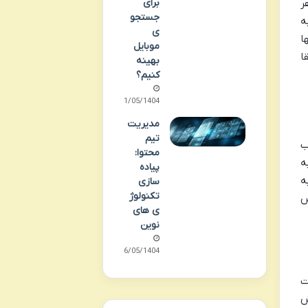
برای
ر
جستجو
ه
ی
ا
موبایل
ا
بهینه
کنیم؟
11/05/1404
مدیریت
تیم
حسوب
محتوا:
ه
پیاده
ه
سازی
تکنولوژ
س
ی های
نوین
06/05/1404
ت
ش