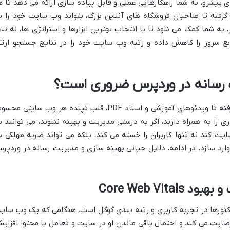
ی پیشرو، به شما راهکارهایی عملی و قابل پیاده سازی ارائه می دهد تا ه
 گرفته تا صاحبان فروشگاه های آنلاین بزرگ، بتواند وب سایت خود را ب
به شما کمک می شود تا با انتخاب بهترین ابزارها و استراتژی ها، نه تنه
بع سرور را کاهش داده و رتبه وب سایت خود را در نتایج جستجو ارتق
ت رسانه در وردپرس ضروری است؟
فایل های رسانه ای، از عکس های جذاب گرفته تا ویدئوهای آموزشی و اسناد PDF، قلب تپنده هر وب سایتی م
ری را به همراه دارند، اگر به درستی مدیریت و بهینه نشوند، می توانند ب
 کند نه تنها کاربران را خسته می کند، بلکه می تواند ضربه مهلکی ب
وارد سازد. در ادامه، دلایل حیاتی بهینه سازی و مدیریت رسانه در وردپر
Core Web Vit
کتورها در تجربه کاربری و رتبه بندی گوگل است. هنگامی که یک وب سای
ایت می کند و احتمال باقی ماندن او در سایت و تعامل با محتوا افزای