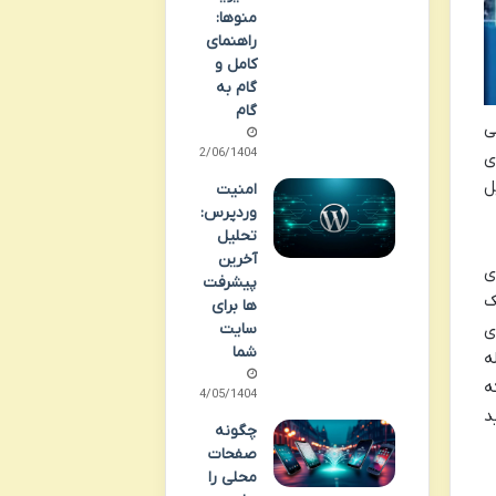
منوها:
راهنمای
کامل و
گام به
گام
ی
02/06/1404
ی
ل
امنیت
وردپرس:
تحلیل
آخرین
ی
پیشرفت
ک
ها برای
سایت
ی
شما
ه
ه
14/05/1404
د
چگونه
صفحات
محلی را