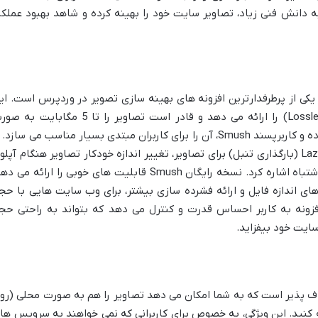
یاز به دانش فنی زیاد، تصاویر سایت خود را بهینه کرده و شاهد بهبود عملکر
ل، یکی از پرطرفدارترین افزونه های بهینه سازی تصویر در وردپرس است. ای
افزونه بهینه سازی بدون افت کیفیت (Lossless) را ارائه می دهد و قادر است تصاویر را تا 5 مگابایت
جداگانه یا انبوه فشرده کند. رابط کاربری ساده و کاربرپسند Smush، آن را برای کاربران مبتدی بسیار مناسب می سازد.
ویژگی های مهم Smush می توان به Lazy Load (بارگذاری تنبل) برای تصاویر، تغییر اندازه خودکار تصاویر هنگام آپلو
و تشخیص و رفع مشکلات تصاویر با ابعاد اشتباه اشاره کرد. نسخه رایگان Smush قابلیت های خوبی را ارائه می
حذف محدودیت های اندازه فایل و ارائه فشرده سازی بیشتر، برای وب سایت هایی با حج
افزونه به کاربر احساس قدرت و کنترل می دهد که بتواند به راحتی حج
سایت خود بیفزاید.
E، یک افزونه انعطاف پذیر است که به شما امکان می دهد تصاویر را هم به صورت محلی (رو
 هم از طریق API ابری بهینه کنید. این ویژگی، به خصوص برای کاربرانی که نمی خواهند به سرویس ه