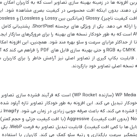
حبوب ترین افزونه ها در زمینه بهینه سازی تصاویر است که به کاربران امکان م
 خود را تا 90 درصد کاهش دهند، بدون اینکه افت محسوسی در کیفیت بصری مشاهده شود. ای
افزونه با سه حالت فشرده سازی Lossy (با افت کیفیت ناچیز)، Glossy (میانگین بین Lossy و ss
(بدون افت کیفیت) انعطاف پذیری بالایی را ارائه می دهد. یکی از ویژگی های برجسته ShortPixel، پشتیبان
فرمت های جدید و بهینه مانند WebP و AVIF است که به طور خودکار نسخه های بهینه را برای مرورگرهای سازگار ایج
تا از حداکثر مزایای سرعت و سئو بهره مند شود. همچنین، این افزونه امکا
تغییر اندازه تصاویر، تبدیل فرمت های رنگی CMYK به RGB و حتی بهینه سازی فایل های PDF را فراهم می کن
. قابلیت بکاپ گیری از تصاویر اصلی نیز آرامش خاطر را برای کاربران ب
به نسخه اصلی تصاویر خود بازگردند.
Imagify، از دیگر محصولات قدرتمند شرکت WP Media (سازنده WP Rocket) است که فرآیند فشرده سازی تصاوی
ودکار تبدیل می کند. این افزونه به طور خودکار تصاویر تازه آپلود شده 
همچنین تصاویر موجود در کتابخانه رسانه را فشرده می کند، 
سه سطح بهینه سازی را ارائه می دهد: Normal (بدون افت کیفیت)، Aggressive (با افت کیفیت جزئی و حجم کمت
Ultra (حداکثر فشرده سازی برای کوچکترین فایل ها با کمی افت کیفیت). قابلیت تبدیل ت
مگیر سرعت بارگذاری و رتبه سئو کمک می کند. کاربران با استفاده ا