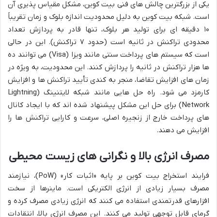
یکی از بزرگترین چالش های فنی بیت کوین، مشکل مقیاس پذیری آن
است. شبکه بیت کوین به دلیل محدودیت اندازه بلوک و زمان تقریباً
۱۰ دقیقه ای برای تولید هر بلوک، تنها قادر به پردازش تعداد
محدودی تراکنش در ثانیه است (حدود ۷ تراکنش). این در حالی
است که سیستم های پرداخت سنتی مانند ویزا (Visa) می توانند ده
ها هزار تراکنش در ثانیه را پردازش کنند. این محدودیت، به ویژه در
زمان های افزایش تقاضا، منجر به کندی تأیید تراکنش ها و افزایش
کارمزد می شود. راه حل هایی مانند شبکه لایتنینگ (Lightning
Network) برای حل این مشکل پیشنهاد شده اند که با ایجاد کانال
های پرداخت خارج از زنجیره اصلی، سرعت و کارایی تراکنش ها را
افزایش می دهند.
مصرف انرژی بالا و نگرانی های زیست محیطی
فرایند استخراج بیت کوین بر پایه «اثبات کار» (PoW)، نیازمند
مصرف بسیار زیادی از انرژی الکتریکی است. ماینرها از سخت
افزارهای قدرتمندی استفاده می کنند که انرژی زیادی مصرف کرده و
گرمای قابل توجهی تولید می کنند. این مصرف انرژی بالا، انتقادات