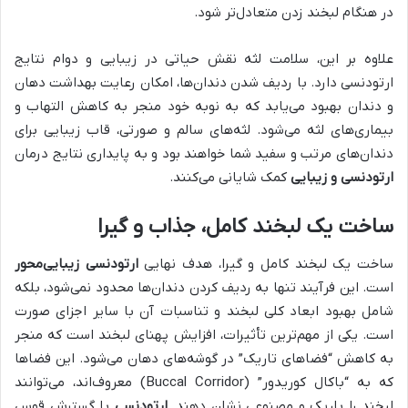
در هنگام لبخند زدن متعادل‌تر شود.
علاوه بر این، سلامت لثه نقش حیاتی در زیبایی و دوام نتایج
ارتودنسی دارد. با ردیف شدن دندان‌ها، امکان رعایت بهداشت دهان
و دندان بهبود می‌یابد که به نوبه خود منجر به کاهش التهاب و
بیماری‌های لثه می‌شود. لثه‌های سالم و صورتی، قاب زیبایی برای
دندان‌های مرتب و سفید شما خواهند بود و به پایداری نتایج درمان
ارتودنسی و زیبایی
کمک شایانی می‌کنند.
ساخت یک لبخند کامل، جذاب و گیرا
ساخت یک لبخند کامل و گیرا، هدف نهایی
ارتودنسی زیبایی‌محور
است. این فرآیند تنها به ردیف کردن دندان‌ها محدود نمی‌شود، بلکه
شامل بهبود ابعاد کلی لبخند و تناسبات آن با سایر اجزای صورت
است. یکی از مهم‌ترین تأثیرات، افزایش پهنای لبخند است که منجر
به کاهش “فضاهای تاریک” در گوشه‌های دهان می‌شود. این فضاها
که به “باکال کوریدور” (Buccal Corridor) معروف‌اند، می‌توانند
لبخند را باریک و مصنوعی نشان دهند.
ارتودنسی
با گسترش قوس