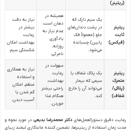
(ریتینر)
همیشه در
یک سیم نازک که
نیاز به دقت
دهان است،
ریتینر
در پشت دندان‌های
بیشتر در
عدم نیاز به
ثابت
جلو (معمولاً فک
رعایت
یادآوری
(فیکس)
پایین) چسبانده
بهداشت، امکان
روزانه،
می‌شود.
شکستگی سیم.
نامرئی.
سهولت در
نیاز به همکاری
ریتینر
یک پلاک شفاف یا
رعایت
و استفاده
متحرک
سیمی که بیمار
بهداشت،
منظم، امکان
(پلاکی/
می‌تواند آن را خارج
راحتی بیشتر
گم شدن یا
شفاف)
کند.
هنگام غذا
آسیب دیدن.
خوردن.
رعایت دقیق دستورالعمل‌های
دکتر محمدرضا بدیعی
در مورد نحوه و
مدت زمان استفاده از ریتینرها، تضمین کننده ماندگاری لبخند زیبای