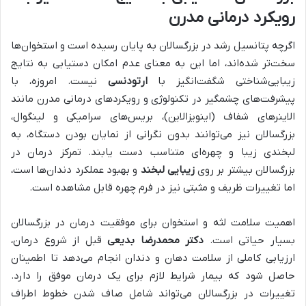
رویکرد درمانی مدرن
اگرچه پتانسیل رشد در بزرگسالان به پایان رسیده است و استخوان‌ها
سخت‌تر شده‌اند، اما این به معنای عدم امکان دستیابی به نتایج
زیبایی‌شناختی شگفت‌انگیز با
ارتودنسی
نیست. امروزه، با
پیشرفت‌های چشمگیر در تکنولوژی و رویکردهای درمانی مدرن مانند
الاینرهای شفاف (اینویزالاین)، بریس‌های سرامیکی و لینگوال،
بزرگسالان نیز می‌توانند بدون نگرانی از نمایان بودن دستگاه، به
لبخندی زیبا و چهره‌ای متناسب دست یابند. تمرکز درمان در
بزرگسالان بیشتر بر روی
زیبایی لبخند
و بهبود عملکرد دندان‌ها است،
اما تغییرات ظریف و مثبتی نیز در فرم چهره قابل مشاهده است.
اهمیت سلامت لثه و استخوان برای موفقیت درمان در بزرگسالان
بسیار حیاتی است.
دکتر محمدرضا بدیعی
قبل از شروع درمان،
ارزیابی کاملی از سلامت دهان و دندان انجام می‌دهد تا اطمینان
حاصل شود که بیمار شرایط لازم برای یک درمان موفق را دارد.
تغییرات در بزرگسالان می‌تواند شامل صاف شدن خطوط اطراف