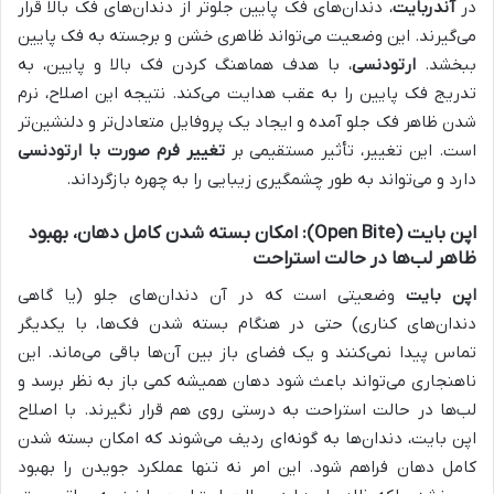
در
آندربایت
، دندان‌های فک پایین جلوتر از دندان‌های فک بالا قرار
می‌گیرند. این وضعیت می‌تواند ظاهری خشن و برجسته به فک پایین
ببخشد.
ارتودنسی
، با هدف هماهنگ کردن فک بالا و پایین، به
تدریج فک پایین را به عقب هدایت می‌کند. نتیجه این اصلاح، نرم
شدن ظاهر فک جلو آمده و ایجاد یک پروفایل متعادل‌تر و دلنشین‌تر
است. این تغییر، تأثیر مستقیمی بر
تغییر فرم صورت با ارتودنسی
دارد و می‌تواند به طور چشمگیری زیبایی را به چهره بازگرداند.
اپن بایت (Open Bite): امکان بسته شدن کامل دهان، بهبود
ظاهر لب‌ها در حالت استراحت
اپن بایت
وضعیتی است که در آن دندان‌های جلو (یا گاهی
دندان‌های کناری) حتی در هنگام بسته شدن فک‌ها، با یکدیگر
تماس پیدا نمی‌کنند و یک فضای باز بین آن‌ها باقی می‌ماند. این
ناهنجاری می‌تواند باعث شود دهان همیشه کمی باز به نظر برسد و
لب‌ها در حالت استراحت به درستی روی هم قرار نگیرند. با اصلاح
اپن بایت، دندان‌ها به گونه‌ای ردیف می‌شوند که امکان بسته شدن
کامل دهان فراهم شود. این امر نه تنها عملکرد جویدن را بهبود