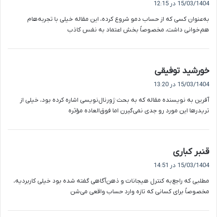
15/03/1404 در 12:15
ت
به‌عنوان کسی که از حساب دمو شروع کرده، این مقاله خیلی با تجربه‌هام
:
هم‌خوانی داشت، مخصوصاً بخش اعتماد به نفس کاذب
گ
خورشید توفیقی
ف
15/03/1404 در 13:20
ت
آفرین به نویسنده مقاله که به بحث ژورنال‌نویسی اشاره کرده بود، خیلی از
:
تریدرها این مورد رو جدی نمی‌گیرن اما فوق‌العاده مؤثره
گ
قنبر کباری
ف
15/03/1404 در 14:51
ت
مطلبی که راجع‌به کنترل هیجانات و ذهن‌آگاهی گفته شده بود خیلی کاربردیه،
:
مخصوصاً برای کسانی که تازه وارد حساب واقعی می‌شن