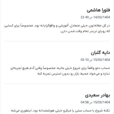
گ
فلورا هاشمی
ف
14/03/1404 در 22:49
ت
در کل مقاله‌تون خیلی متعادل، آموزشی و واقع‌گرایانه بود، مخصوصاً برای کسایی
:
که رویای تریدر تمام وقت شدن دارن
گ
دایه گلبان
ف
15/03/1404 در 03:10
ت
حساب دمو واقعاً برای شروع خیلی عالیه، مخصوصاً وقتی آدم هیچ تجربه‌ای
:
نداره و می‌خواد محیط بازار رو بدون استرس تجربه کنه
گ
بهادر سعیدی
ف
15/03/1404 در 04:58
ت
نکته شروع با حساب سنتی یا میکرو خیلی هوشمندانه بود، اینطوری می‌شه
: