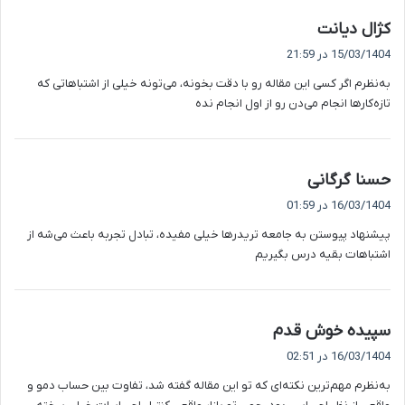
گ
کژال دیانت
ف
15/03/1404 در 21:59
ت
به‌نظرم اگر کسی این مقاله رو با دقت بخونه، می‌تونه خیلی از اشتباهاتی که
:
تازه‌کارها انجام می‌دن رو از اول انجام نده
گ
حسنا گرگانی
ف
16/03/1404 در 01:59
ت
پیشنهاد پیوستن به جامعه تریدرها خیلی مفیده، تبادل تجربه باعث می‌شه از
:
اشتباهات بقیه درس بگیریم
گ
سپیده خوش قدم
ف
16/03/1404 در 02:51
ت
به‌نظرم مهم‌ترین نکته‌ای که تو این مقاله گفته شد، تفاوت بین حساب دمو و
: