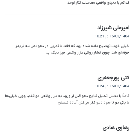
کم‌کم با دنیای واقعی معاملات کنار اومد
گ
امیرعلی شیرزاد
ف
15/03/1404 در 10:21
ت
خیلی خوب توضیح داده شده بود که فقط با تمرین در دمو نمی‌شه تریدر
:
حرفه‌ای شد، چون فشار روانی بازار واقعی چیز دیگه‌ایه
گ
کتی پورجعفری
ف
15/03/1404 در 10:24
ت
کاملاً با بخش تحلیل نتایج دمو قبل از ورود به بازار واقعی موافقم، چون خیلی‌ها
:
با یکی دو تا سود دمو فکر می‌کنن آماده هستن
گ
رهاوی هادی
ف