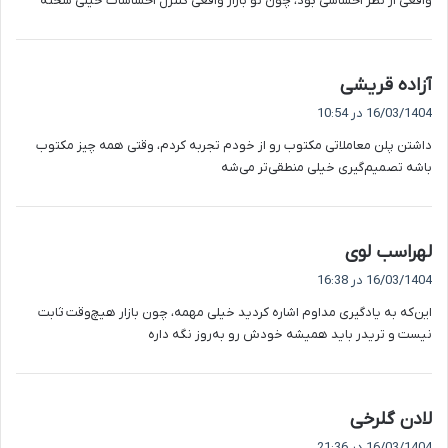
واقعی از نظر احساسی بود، چون تو بازار واقعی کنترل احساسات خیلی سخته
گ
آزاده قریشی
ف
16/03/1404 در 10:54
ت
داشتن پلن معاملاتی مکتوب رو از خودم تجربه کردم، وقتی همه چیز مکتوب
:
باشه تصمیم‌گیری خیلی منطقی‌تر می‌شه
گ
لهراسب لوی
ف
16/03/1404 در 16:38
ت
این‌که به یادگیری مداوم اشاره کردید خیلی مهمه، چون بازار هیچ‌وقت ثابت
:
نیست و تریدر باید همیشه خودش رو به‌روز نگه داره
گ
لادن گلرخی
ف
16/03/1404 در 21:36