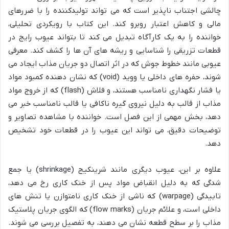
چالشی اجتناب ناپذیر است که می تواند تولیدکننده را با ضررهای
مالی و کاهش اعتبار روبرو کند. این کتاب با رویکردی تحلیلی،
خواننده را به یک کارآگاه تبدیل می کند تا بتواند عیوب رایج در
قطعات تزریقی را شناسایی و ریشه های آن ها را کشف کند. معرفی
عیوبی مانند خطوط جوش که در اثر اتصال دو جریان مذاب ایجاد می
شوند، حفره های داخلی یا ووید (void) که نشان دهنده کمبود مواد
یا فشار نگهداری نامناسب هستند، و فلاش (flash) که از خروج مواد
مذاب از قالب به دلیل نیروی گیره ناکافی یا قالب نامناسب خبر می
دهد، بخش مهمی از این فصل است. خواننده با مشاهده تصاویر و
توضیحات دقیق، می تواند این عیوب را در قطعات خود تشخیص
دهد.
علاوه بر این، عیوب دیگری مانند شرینکیج (shrinkage) یا جمع
شدگی که به دلیل انقباض مواد پس از خنک کاری رخ می دهد،
تابیدگی (warpage) که ناشی از خنک کاری نامتوازن یا تنش های
داخلی است، و علائم جریان (flow marks) که الگوی جریان پلاستیک
مذاب را بر سطح قطعه نشان می دهند، به تفصیل بررسی می شوند.