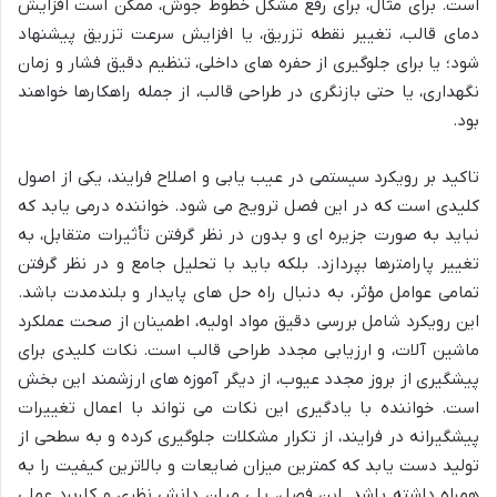
است. برای مثال، برای رفع مشکل خطوط جوش، ممکن است افزایش
دمای قالب، تغییر نقطه تزریق، یا افزایش سرعت تزریق پیشنهاد
شود؛ یا برای جلوگیری از حفره های داخلی، تنظیم دقیق فشار و زمان
نگهداری، یا حتی بازنگری در طراحی قالب، از جمله راهکارها خواهند
بود.
تاکید بر رویکرد سیستمی در عیب یابی و اصلاح فرایند، یکی از اصول
کلیدی است که در این فصل ترویج می شود. خواننده درمی یابد که
نباید به صورت جزیره ای و بدون در نظر گرفتن تأثیرات متقابل، به
تغییر پارامترها بپردازد. بلکه باید با تحلیل جامع و در نظر گرفتن
تمامی عوامل مؤثر، به دنبال راه حل های پایدار و بلندمدت باشد.
این رویکرد شامل بررسی دقیق مواد اولیه، اطمینان از صحت عملکرد
ماشین آلات، و ارزیابی مجدد طراحی قالب است. نکات کلیدی برای
پیشگیری از بروز مجدد عیوب، از دیگر آموزه های ارزشمند این بخش
است. خواننده با یادگیری این نکات می تواند با اعمال تغییرات
پیشگیرانه در فرایند، از تکرار مشکلات جلوگیری کرده و به سطحی از
تولید دست یابد که کمترین میزان ضایعات و بالاترین کیفیت را به
همراه داشته باشد. این فصل، پلی میان دانش نظری و کاربرد عملی