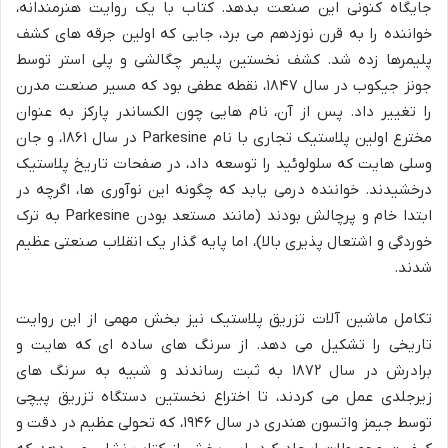
جایگاه کنونی این صنعت بدهد. کتاب با یک روایت هنرمندانه،
خواننده را به قرن نوزدهم می برد، جایی که اولین جرقه های کشف
پلیمرها زده شد. کشف نخستین پلیمر چگالشی و پلی استر توسط
جونز جیکوب در سال ۱۸۴۷، نقطه عطفی بود که مسیر صنعت مدرن
را تغییر داد. پس از آن، نام هایی چون الکساندر پارکز به عنوان
مخترع اولین پلاستیک تجاری با نام Parkesine در سال ۱۸۶۱، و جان
وسلی هایت که سلولوئید را توسعه داد، در صفحات تاریخ پلاستیک
درخشیدند. خواننده درمی یابد که چگونه این نوآوری ها، اگرچه در
ابتدا خام و پرچالش بودند (مانند مستعد بودن Parkesine به ترک
خوردگی و اشتعال پذیری بالا)، اما پایه گذار یک انقلاب صنعتی عظیم
شدند.
تکامل ماشین آلات تزریق پلاستیک نیز بخش مهمی از این روایت
تاریخی را تشکیل می دهد. از سرنگ های ساده ای که هایت و
برادرش در سال ۱۸۷۲ به ثبت رساندند و شبیه به سرنگ های
زیرجلدی عمل می کردند، تا اختراع نخستین دستگاه تزریق پیچی
توسط جیمز واتسون هندری در سال ۱۹۴۶، که تحولی عظیم در دقت و